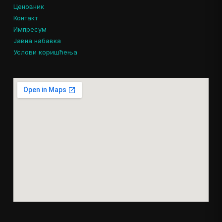
Ценовник
Контакт
Импресум
Јавна набавка
Услови коришћења