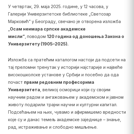
У четвртак, 29. маја 2025. године, у 12 часова, у
Галерији Универзитетске библиотеке „Светозар
Марковић“ у Београду, свечано је отворена изложба
„
Осам неимара српске академске
мисли
“
,
поводом
120
година од доношења Закона о
Универзитету (1905
–
2025)
.
Изложба са пратећим каталогом настоји да подсети на
тај преломни тренутак у историји најстарије и највеће
високошколске установе у Србији и посебно да ода
почаст
првим редовним професорима
Универзитета
, великој осморици који су својим
научним радом и ангажовањем у академском и јавном
животу подарили трајни научни и културни капитал.
Подсећањем на њих, чувамо и афирмишемо вредности
које су и данас темељ академске заједнице – знање,
рад, истраживање и слободно мишљење.