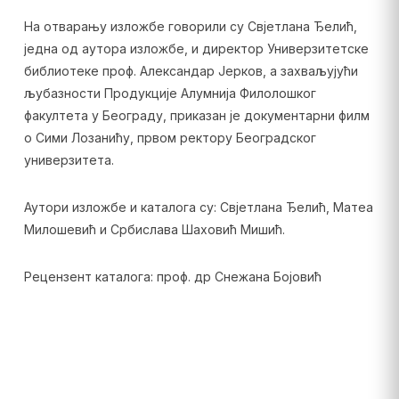
На отварању изложбе говорили су Свјетлана Ђелић,
једна од аутора изложбе, и директор Универзитетске
библиотеке проф. Александар Јерков, а захваљујући
љубазности Продукције Алумнија Филолошког
факултета у Београду, приказан је документарни филм
о Сими Лозанићу, првом ректору Београдског
универзитета.
Аутори изложбе и каталога су: Свјетлана Ђелић, Матеа
Милошевић и Србислава Шаховић Мишић.
Рецензент каталога: проф. др Снежана Бојовић