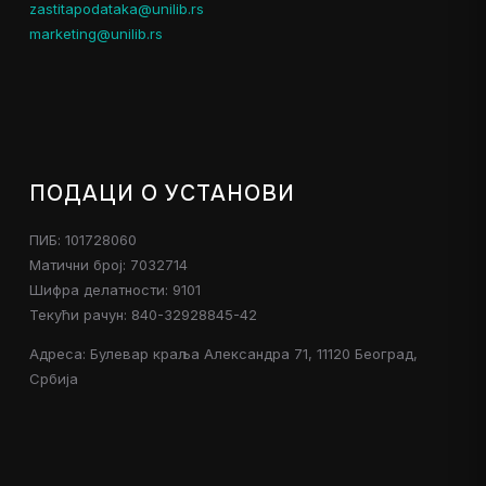
zastitapodataka@unilib.rs
marketing@unilib.rs
ПОДАЦИ О УСТАНОВИ
ПИБ: 101728060
Матични број: 7032714
Шифра делатности: 9101
Текући рачун: 840-32928845-42
Адреса: Булевар краља Александра 71, 11120 Београд,
Србија