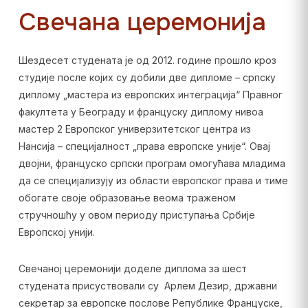
Свечана церемонија
Шездесет студената је од 2012. године прошло кроз
студије после којих су добили две дипломе – српску
диплому „мастера из европских интеграција“ Правног
факултета у Београду и француску диплому нивоа
мастер 2 Европског универзитетског центра из
Нансија – специјалност „права европске уније“. Овај
двојни, француско српски програм омогућава младима
да се специјализују из области европског права и тиме
обогате своје образовање веома траженом
стручношћу у овом периоду приступања Србије
Европској унији.
Свечаној церемонији доделе диплома за шест
студената присуствовали су Арлем Дезир, државни
секретар за европске послове Републике Француске,