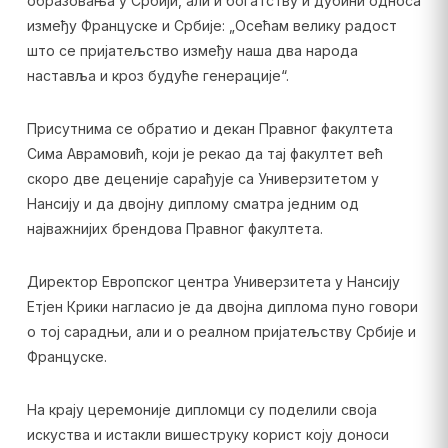
образовања у Србији, али и богатству и дубини односа
између Француске и Србије: „Осећам велику радост
што се пријатељство између наша два народа
наставља и кроз будуће генерације“.
Присутнима се обратио и декан Правног факултета
Сима Аврамовић, који је рекао да тај факултет већ
скоро две деценије сарађује са Универзитетом у
Нансију и да двојну диплому сматра једним од
најважнијих брендова Правног факултета.
Директор Европског центра Универзитета у Нансију
Етјен Крики нагласио је да двојна диплома пуно говори
о тој сарадњи, али и о реалном пријатељству Србије и
Француске.
На крају церемоније дипломци су поделили своја
искуства и истакли вишеструку корист коју доноси