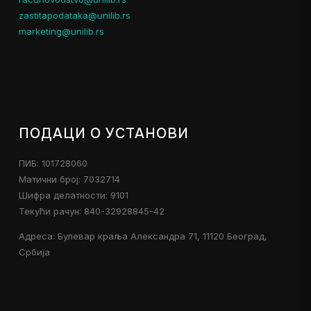
zastitapodataka@unilib.rs
marketing@unilib.rs
ПОДАЦИ О УСТАНОВИ
ПИБ: 101728060
Матични број: 7032714
Шифра делатности: 9101
Текући рачун: 840-32928845-42
Адреса: Булевар краља Александра 71, 11120 Београд,
Србија