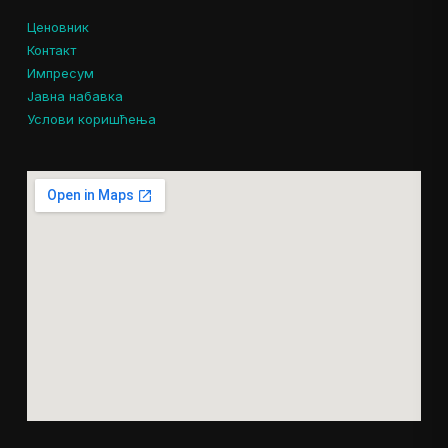
Ценовник
Контакт
Импресум
Јавна набавка
Услови коришћења