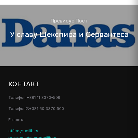
Превиоус Пост
У славу Шекспира и Сервантеса
КОНТАКТ
Телефон:+381 11 3370-509
Телефон2:+381 60 3370 500
Е-пошта
office@unilib.rs
racunovodstvo@unilib.rs