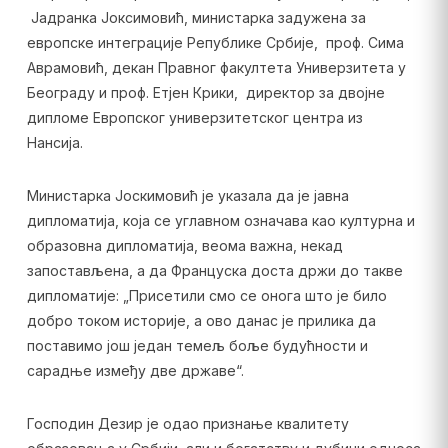
Јадранка Јоксимовић, министарка задужена за
европске интеграције Републике Србије, проф. Сима
Аврамовић, декан Правног факултета Универзитета у
Београду и проф. Етјен Крики, директор за двојне
дипломе Европског универзитетског центра из
Нансија.
Министарка Јоскимовић је указала да је јавна
дипломатија, која се углавном означава као културна и
образовна дипломатија, веома важна, некад
запостављена, а да Француска доста држи до такве
дипломатије: „Присетили смо се онога што је било
добро током историје, а ово данас је прилика да
поставимо још један темељ боље будућности и
сарадње између две државе“.
Господин Дезир је одао признање квалитету