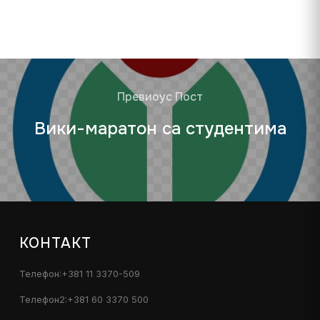
Превиоус Пост
Вики-маратон са студентима
КОНТАКТ
Телефон:+381 11 3370-509
Телефон2:+381 60 3370 500