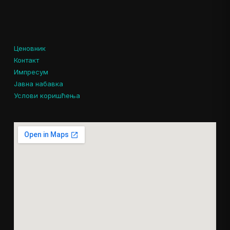
Ценовник
Контакт
Импресум
Јавна набавка
Услови коришћења