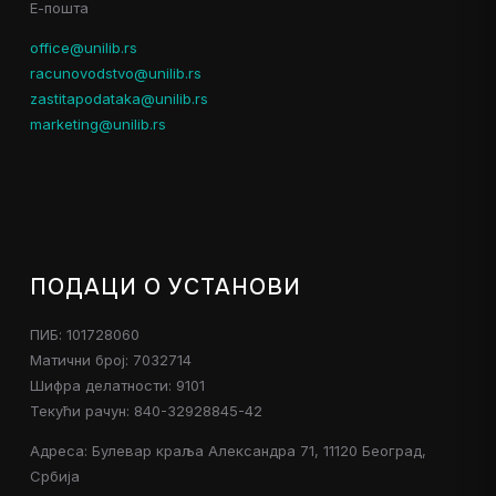
Е-пошта
office@unilib.rs
racunovodstvo@unilib.rs
zastitapodataka@unilib.rs
marketing@unilib.rs
ПОДАЦИ О УСТАНОВИ
ПИБ: 101728060
Матични број: 7032714
Шифра делатности: 9101
Текући рачун: 840-32928845-42
Адреса: Булевар краља Александра 71, 11120 Београд,
Србија