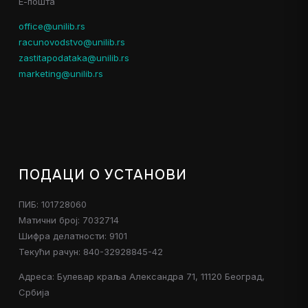
Е-пошта
office@unilib.rs
racunovodstvo@unilib.rs
zastitapodataka@unilib.rs
marketing@unilib.rs
ПОДАЦИ О УСТАНОВИ
ПИБ: 101728060
Матични број: 7032714
Шифра делатности: 9101
Текући рачун: 840-32928845-42
Адреса: Булевар краља Александра 71, 11120 Београд,
Србија