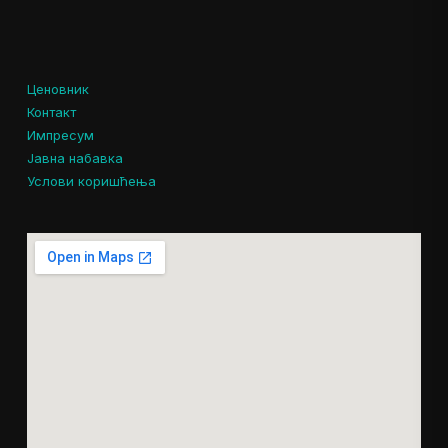
Ценовник
Контакт
Импресум
Јавна набавка
Услови коришћења