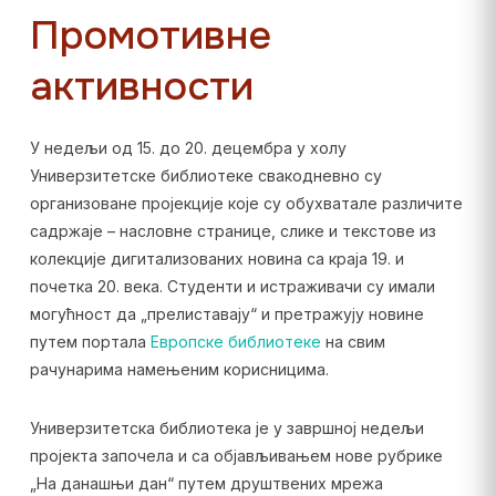
Промотивне
активности
У недељи од 15. до 20. децембра у холу
Универзитетске библиотеке свакодневно су
организоване пројекције које су обухватале различите
садржаје – насловне странице, слике и текстове из
колекције дигитализованих новина са краја 19. и
почетка 20. века. Студенти и истраживачи су имали
могућност да „прелиставају“ и претражују новине
путем портала
Европске библиотеке
на свим
рачунарима намењеним корисницима.
Универзитетска библиотека је у завршној недељи
пројекта започела и са објављивањем нове рубрике
„На данашњи дан“ путем друштвених мрежа