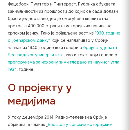
Фацебоок, Тwиттер и Пинтерест. Рубрика обухвата
занимљивости из прошлости до којих се сада долази
брзо и једноставно, јер је омогућена квалитетна
претрага 400.000 страница историјских новина на
српском језику. Тако је објављена вест из
1930. године
о „бећарском данку“
који се наплаћивао у Србији,
чланак из 1940. године који говори о
броју студената
Београдског универзитета
, као и текст који говори о
препорукама за исхрану зими гледано из научног угла
1934
. године.
О пројекту у
медијима
У току децембра 2014. Радио-телевизија Србије
објавила је чланак „
Биоскоп у српским историјским