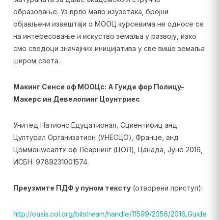
образовање. Уз врло мало изузетака, бројни
објављени извештаји о МООЦ курсевима не односе се
на интересовање и искуство земаља у развоју, иако
смо сведоци значајних иницијатива у све више земаља
широм света.
Макинг Сенсе оф МООЦс: А Гуиде фор Полицy-
Макерс ин Девелопинг Цоунтриес
Унитед Натионс Едуцатионал, Сциентифиц анд
Цултурал Организатион (УНЕСЦО), Франце, анд
Цоммонwеалтх оф Леарнинг (ЦОЛ), Цанада, Јуне 2016,
ИСБН: 9789231001574.
Преузмите ПДФ у пуном тексту
(отворени приступ):
http://oasis.col.org/bitstream/handle/11599/2356/2016_Guide