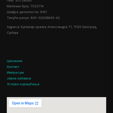
ПИБ: 101728060
Матични број: 7032714
Шифра делатности: 9101
Текући рачун: 840-32928845-42
Адреса: Булевар краља Александра 71, 11120 Београд,
Србија
Ценовник
Контакт
Импресум
Јавна набавка
Услови коришћења