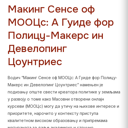
Макинг Сенсе оф
МООЦс: А Гуиде фор
Полицy-Макерс ин
Девелопинг
Цоунтриес
Водич “Макинг Сенсе оф МООЦс: А Гуиде фор Полицy-
Макерс ин Девелопинг Цоунтриес” намењен је
подизању опште свести креатора политике у земљама
у развоју о томе како Масовни отворени онлајн
курсеви (МООЦс) могу да утичу на њихове интересе и
приоритете, нарочито у контексту приступа
квалитетном високом образовању и припремама
матураната за даље академско и стручно