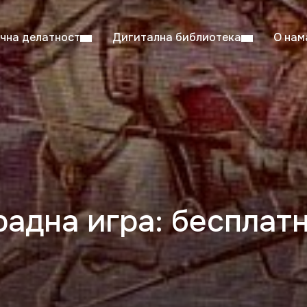
чна делатност
Дигитална библиотека
О нам
ентска читаоница: 08:00–23:00
Суб: 
Радно време од 06. јула до 29. августа
радна игра: бесплат