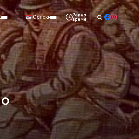
а
Српски
08:00–14:00
Нед: Затворено
но