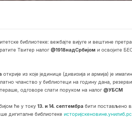
итетске библиотеке: вежбајте вијуге и вештине претр
атите Твитер налог
@1918надСрбијом
и освојите Б
а
открије из које јединице (дивизија и армија) је имаг
латно чланство у библиотеци на годину дана, резерв
тераше, одговоре слати поруком на налог
@УБСМ
бијом ће у току
13. и 14. септембра
бити постављено ви
ше дигиталне библиотеке
историјскеновине.унилиб.р