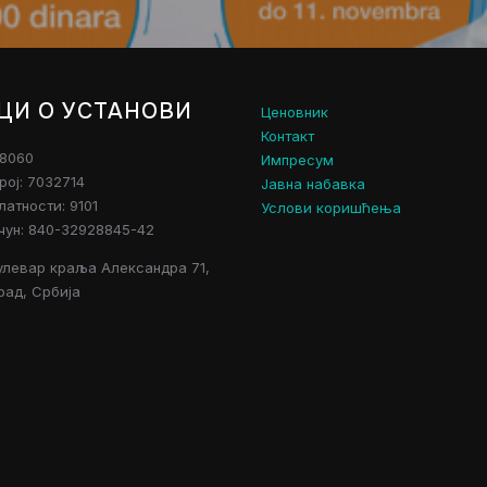
ЦИ О УСТАНОВИ
Ценовник
Контакт
28060
Импресум
рој: 7032714
Јавна набавка
атности: 9101
Услови коришћења
чун: 840-32928845-42
улевар краља Александра 71,
рад, Србија