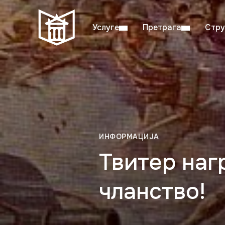
Услуге
Претрага
Стру
Пон–пет: 08:00–20:00
Студ
ИНФОРМАЦИЈА
Твитер наг
чланство!