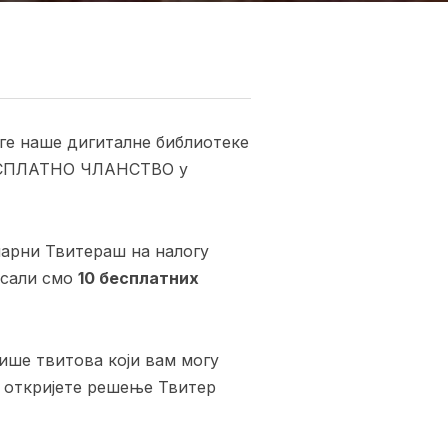
аге наше дигиталне библиотеке
ЕСПЛАТНО ЧЛАНСТВО у
инарни Твитераш на налогу
исали смо
10 бесплатних
ше твитова који вам могу
с
откријете решење Твитер