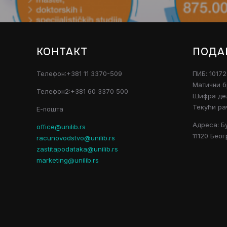
КОНТАКТ
ПОДА
Телефон:+381 11 3370-509
ПИБ: 1017
Матични б
Телефон2:+381 60 3370 500
Шифра дел
Текући ра
Е-пошта
Адреса: Б
office@unilib.rs
11120 Беог
racunovodstvo@unilib.rs
zastitapodataka@unilib.rs
marketing@unilib.rs