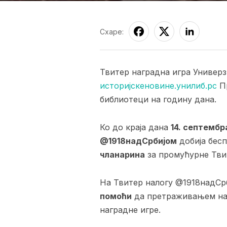
Схаре:
Твитер наградна игра Универз
историјскеновине.унилиб.рс
Пр
библиотеци на годину дана.
Ко до краја дана
14. септембр
@1918надСрбијом
добија бесп
чланарина
за промућурне Тви
На Твитер налогу @1918надСр
помоћи
да претраживањем на
наградне игре.