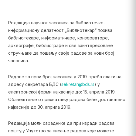
Редакција научног часописа за библиотечко-
информациону делатност „Библиотекар“ позива
библиотекаре, информатичаре, конзерваторе,
археографе, библиографе и све заинтересоване
стручњаке да пошаљу своје радове за нови број
часописа.
Радове за први број часописа у 2019. треба слати на
адресу секретара БДС (
sekretar@bds.rs
) у
електронској форми најкасније до: 15. априла 2019.
Обавештење о прихватању радова биће достављено
најкасније до 30. априла 2019.
Редакција моли сараднике да при изради радова
поштују Упутство за писање радова које можете