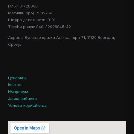
ПИБ: 101728060
Матични број: 7032714
Шифра делатности: 9101
Текући рачун: 840-32928845-42
Адреса: Булевар краља Александра 71, 11120 Београд,
Србија
Ценовник
Контакт
Импресум
Јавна набавка
Услови коришћења