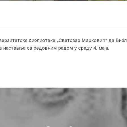
рзитетске библиотеке „Светозар Марковић“ да Библио
 наставља са редовним радом у среду 4. маја.