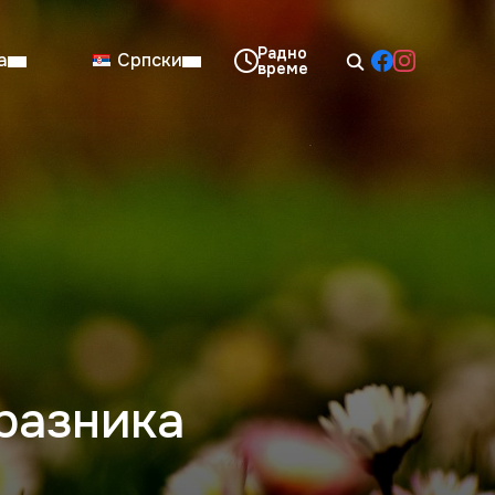
а
Српски
08:00–14:00
Нед: Затворено
разника