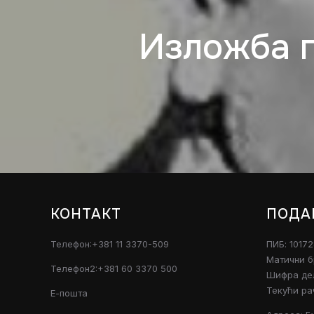
Изложба 
КОНТАКТ
ПОДА
Телефон:+381 11 3370-509
ПИБ: 1017
Матични б
Телефон2:+381 60 3370 500
Шифра дел
Текући ра
Е-пошта