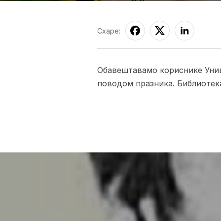
Схаре:
Обавештавамо кориснике Униве
поводом празника. Библиотека