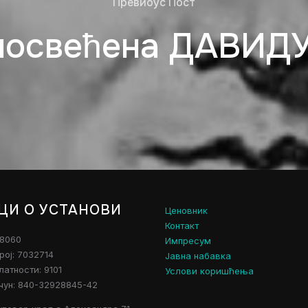
Превиоус Пост
посвећена ДАВИД
ЦИ О УСТАНОВИ
Ценовник
Контакт
28060
Импресум
рој: 7032714
Јавна набавка
атности: 9101
Услови коришћења
чун: 840-32928845-42