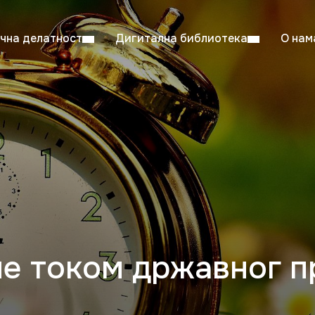
чна делатност
Дигитална библиотека
О нам
ентска читаоница: 08:00–23:00
Суб: 
Радно време од 06. јула до 29. августа
е током државног п