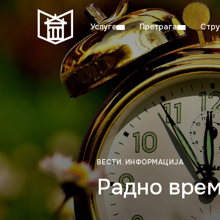
Услуге
Претрага
Стру
Пон–пет: 08:00–20:00
Студ
ВЕСТИ
,
ИНФОРМАЦИЈА
Радно врем