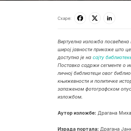
Схаре:
Виртуелна изложба посвећена 
широј јавности прикаже што це
доступна је на
сајту библиотек
Поставка садржи сегменте о и
личној библиотеци овог библи
књижевности и политичке исто
запаженом фотографском опусу
изложбом.
Аутор изложбе:
Драгана Мих
Израда портала:
Драгана Јан