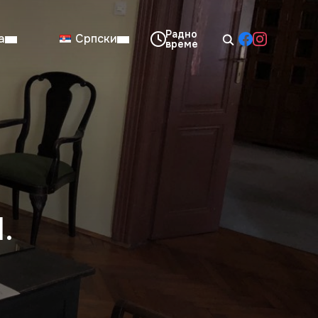
а
Српски
08:00–14:00
Нед: Затворено
.