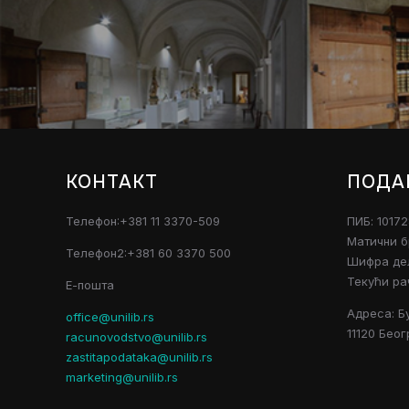
КОНТАКТ
ПОДА
Телефон:+381 11 3370-509
ПИБ: 1017
Матични б
Телефон2:+381 60 3370 500
Шифра дел
Текући ра
Е-пошта
Адреса: Б
office@unilib.rs
11120 Беог
racunovodstvo@unilib.rs
zastitapodataka@unilib.rs
marketing@unilib.rs