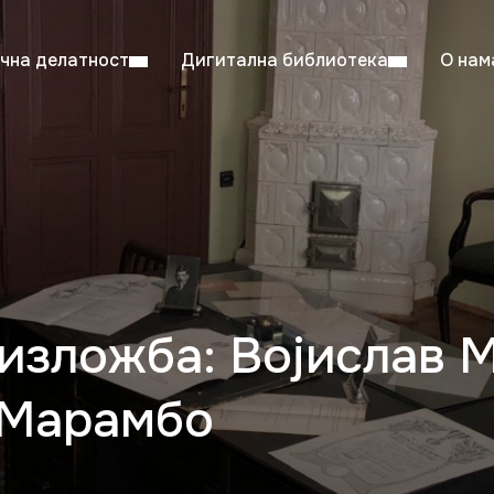
чна делатност
Дигитална библиотека
О нам
ентска читаоница: 08:00–23:00
Суб: 
Радно време од 06. јула до 29. августа
изложба: Војислав М
 Марамбо