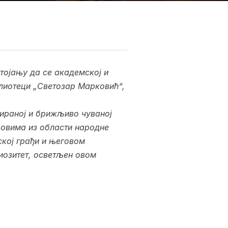
тојању да се академској и
блиотеци „Светозар Марковић“,
мираној и брижљиво чуваној
довима из области народне
ској грађи и његовом
иозитет, осветљен овом