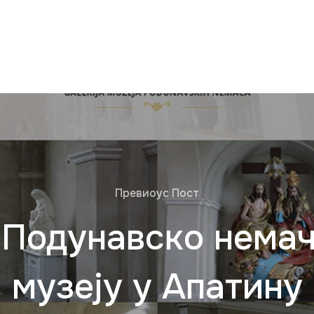
Превиоус Пост
 Подунавско нема
музеју у Апaтину