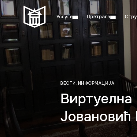
Услуге
Претрага
Стру
Пон–пет: 08:00–20:00
Студ
ВЕСТИ
,
ИНФОРМАЦИЈА
Виртуелна 
Јовановић