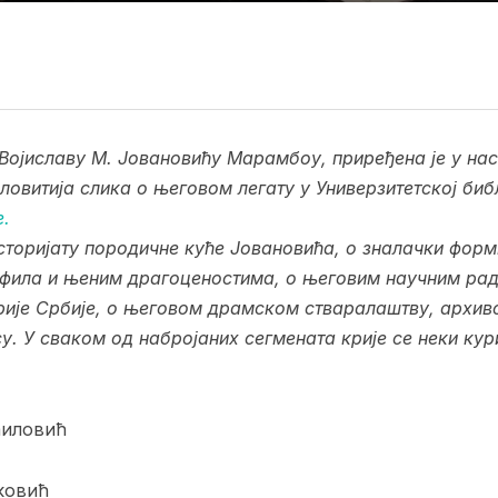
Војиславу М. Јовановићу Марамбоу, приређена је у нас
ловитија слика о његовом легату у Универзитетској би
е.
сторијату породичне куће Јовановића, о зналачки фор
офила и њеним драгоценостима, о његовим научним ра
рије Србије, о његовом драмском стваралаштву, архив
. У сваком од набројаних сегмената крије се неки кур
аиловић
ковић