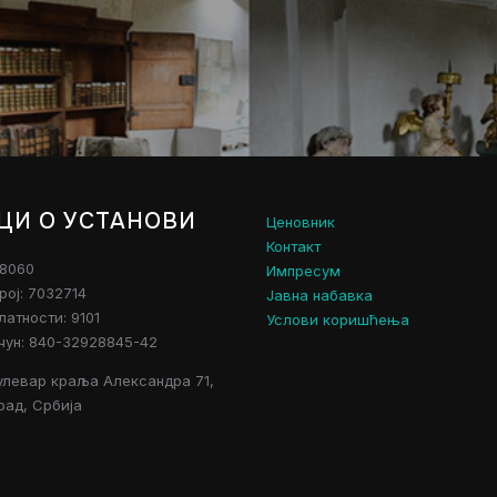
ЦИ О УСТАНОВИ
Ценовник
Контакт
28060
Импресум
рој: 7032714
Јавна набавка
атности: 9101
Услови коришћења
чун: 840-32928845-42
улевар краља Александра 71,
рад, Србија