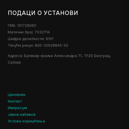
ПОДАЦИ О УСТАНОВИ
ПИБ: 101728060
Матични број: 7032714
Шифра делатности: 9101
Текући рачун: 840-32928845-42
Адреса: Булевар краља Александра 71, 11120 Београд,
Србија
Ценовник
Контакт
Импресум
Јавна набавка
Услови коришћења