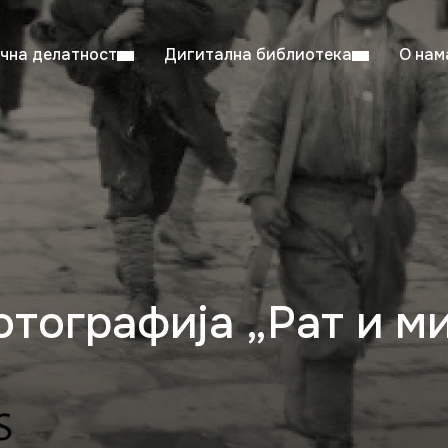
чна делатност
Дигитална библиотека
О нам
ентска читаоница: 08:00–23:00
Суб: 
Радно време од 06. јула до 29. августа
тографија „Рат и ми