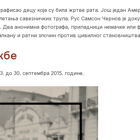
графисао децу која су била жртве рата. Још један Аме
 слетања савезничких трупа. Рус Самсон Чернов је до
е. Два анонимна фотографа, припадници немачке или ф
алкану и ратни злочин против цивилног становништва
жбе
. до 30. септембра 2015. године.