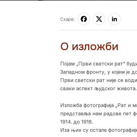
Схаре:
О изложби
Појам „Први светски рат“ буд
Западном фронту, у којем је д
Први светски рат није се вод
сваки аспект људског живота.
Изложба фотографија „Рат и м
представља нам радове пет ф
1914. до 1918.
Иза њих су остале фотографиј