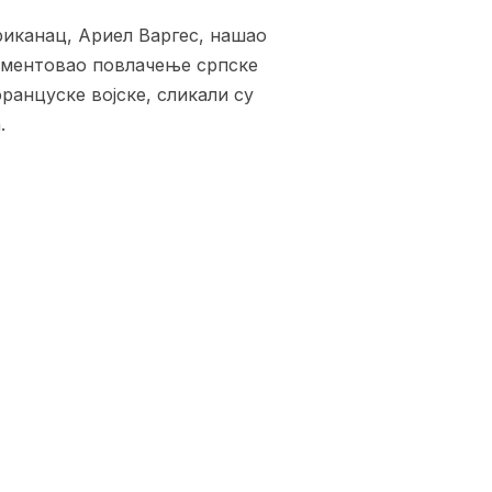
риканац, Ариел Варгес, нашао
кументовао повлачење српске
ранцуске војске, сликали су
.