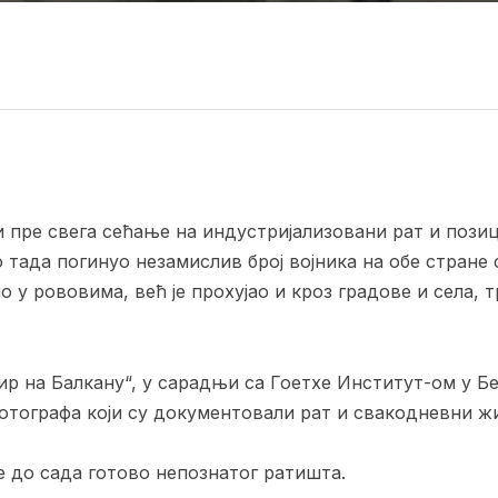
и пре свега сећање на индустријализовани рат и поз
о тада погинуо незамислив број војника на обе стране
ио у рововима, већ је прохујао и кроз градове и села
ир на Балкану“, у сарадњи са Гоетхе Институт-ом у Б
отографа који су документовали рат и свакодневни ж
е до сада готово непознатог ратишта.