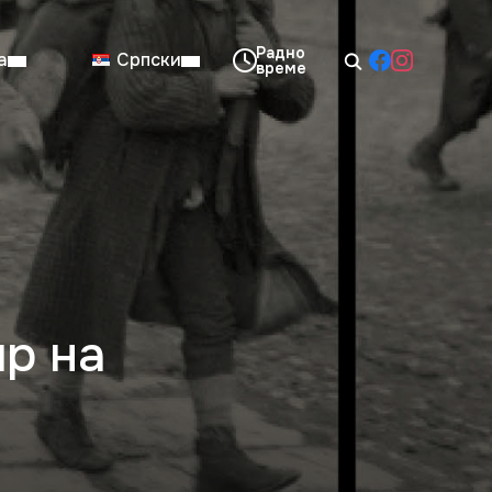
а
Српски
08:00–14:00
Нед: Затворено
р на