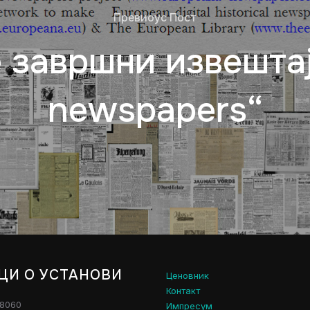
Превиоус Пост
 завршни извешта
newspapers“
ЦИ О УСТАНОВИ
Ценовник
Контакт
28060
Импресум