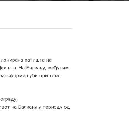
иционирана ратишта на
 фронта. На Балкану, међутим,
, трансформишући при томе
еограду,
ивот на Балкану у периоду од