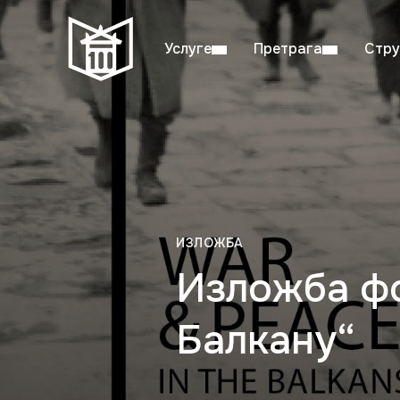
Услуге
Претрага
Стру
Пон–пет: 08:00–20:00
Студ
ИЗЛОЖБА
Изложба фо
Балкану“