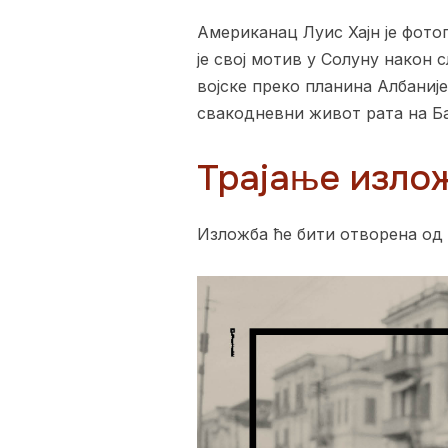
Американац Луис Хајн је фото
је свој мотив у Солуну након
војске преко планина Албаниј
свакодневни живот рата на Б
Трајање изло
Изложба ће бити отворена од 3