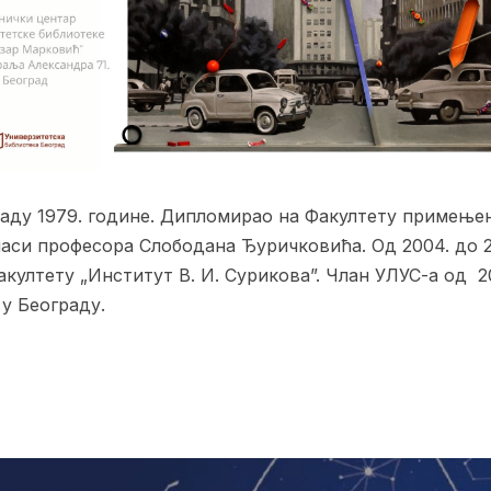
раду 1979. године. Дипломирао на Факултету примење
ласи професора Слободана Ђуричковића. Од 2004. до 
ултету „Институт В. И. Сурикова”. Члан УЛУС-а од 2
 у Београду.