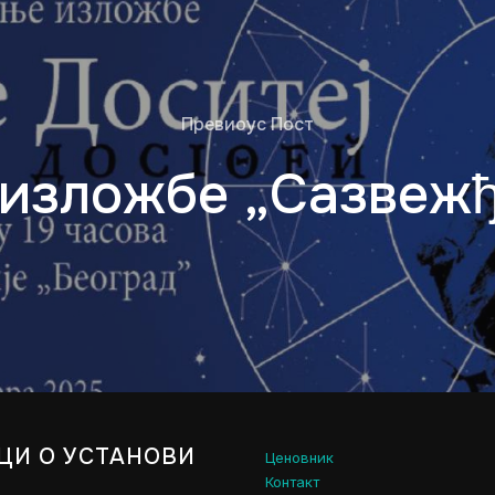
Превиоус Пост
изложбе „Сазвежђ
ЦИ О УСТАНОВИ
Ценовник
Контакт