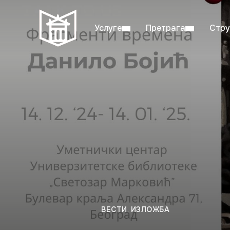
Услуге
Претрага
Стру
Пон–пет: 08:00–20:00
Студ
ВЕСТИ
,
ИЗЛОЖБА