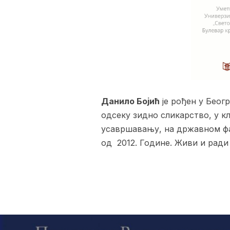
Данило Бојић
је рођен у Беог
одсеку зидно сликарство, у к
усавршавању, на државном фак
од 2012. Године. Живи и ради