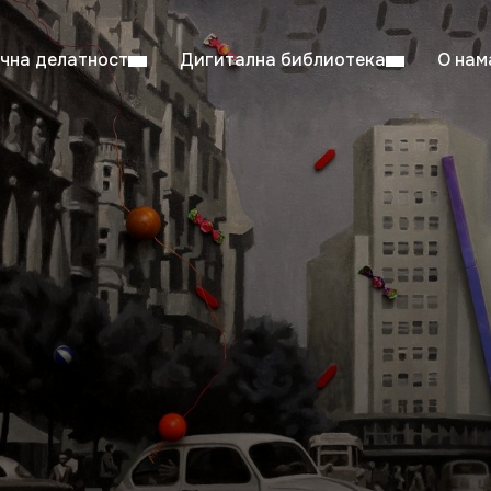
чна делатност
Дигитална библиотека
О нам
ентска читаоница: 08:00–23:00
Суб: 
Радно време од 06. јула до 29. августа