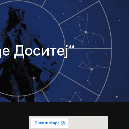
е Доситеј“