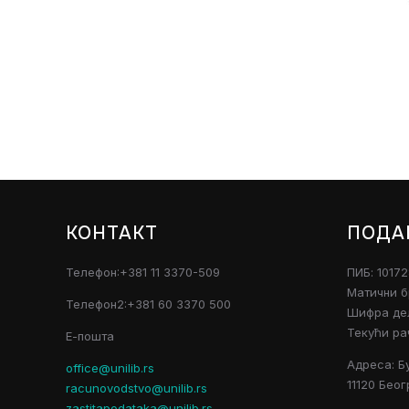
КОНТАКТ
ПОДА
Телефон:+381 11 3370-509
ПИБ: 1017
Матични б
Телефон2:+381 60 3370 500
Шифра дел
Текући ра
Е-пошта
Адреса: Б
office@unilib.rs
11120 Беог
racunovodstvo@unilib.rs
zastitapodataka@unilib.rs