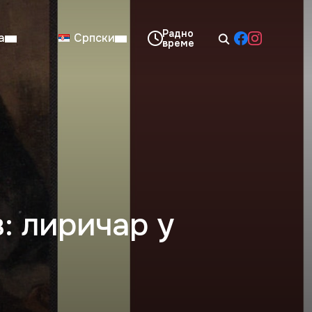
а
Српски
08:00–14:00
Нед: Затворено
: лиричар у