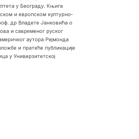
лтета у Београду. Књига
уском и европском културно-
роф. др Владете Јанковића о
хова и савременог руског
америчког аутора Рејмонда
зложбе и пратеће публикације
ица у Универзитетској