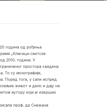
120 година од рођења
грама „Класици светске
од 2010. године. У
 ограниченог простора сведена
. То су монографије,
а. Поред тога, у сали испред
ховљев живот и дело и дају на
итом аутору који је извршио
аписала проф. др Снежана