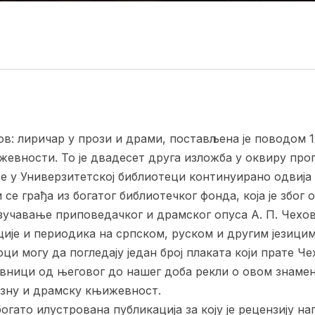
в: лиричар у прози и драми, постављена је поводом 
жевности. То је двадесет друга изложба у оквиру про
се у Универзитетској библиотеци континуирано одвија 
се грађа из богатог библиотечког фонда, која је због
зучавање приповедачког и драмског опуса А. П. Чехова
ије и периодика на српском, руском и другим језицим
и могу да погледају један број плаката који прате Че
вници од његовог до нашег доба рекли о овом знамен
озну и драмску књижевност.
огато илустрована публикација за коју је рецензију н