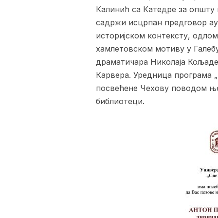
Калинић са Катедре за општу
садржи исцрпан предговор ау
историјском контексту, одлом
хамлетовском мотиву у Галебу
драматичара Николаја Кољаде
Карвера. Уредница програма „
посвећене Чехову поводом њег
библиотеци.