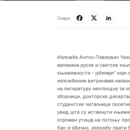
Схаре:
Изложба Антон Павлович Чехо
великана руске и светске књи
књижевности – јубилеји“ који 
изложбеним витринама налази 
на литературу неопходну за и
зборници, докторске дисертац
студентске читаонице посетиоц
увид шта су истакнути књиже
огроман утицај на потоњу пр
Као и обично, изложбу прати б