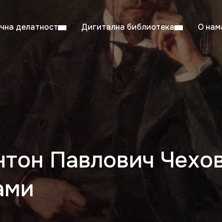
чна делатност
Дигитална библиотека
О нам
ентска читаоница: 08:00–23:00
Суб: 
Радно време од 06. јула до 29. августа
тон Павлович Чехов
ами