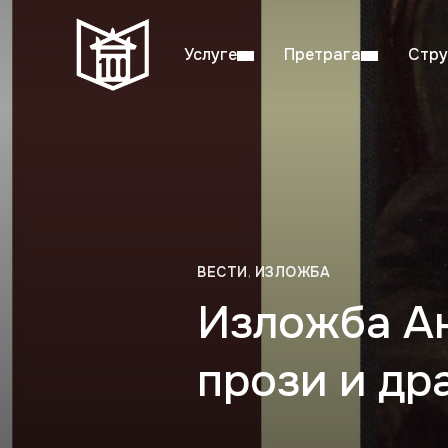
Услуге
Претрага
Стру
Пон–пет: 08:00–20:00
Студ
ВЕСТИ
,
ИЗЛОЖБА
Изложба Ан
прози и др