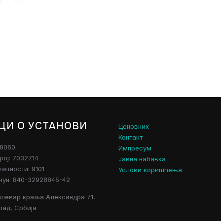
ЦИ О УСТАНОВИ
Ценовник
Контакт
28060
Импресум
рој: 7032714
Јавна набавка
атности: 9101
Услови коришћења
чун: 840-32928845-42
улевар краља Александра 71,
рад, Србија