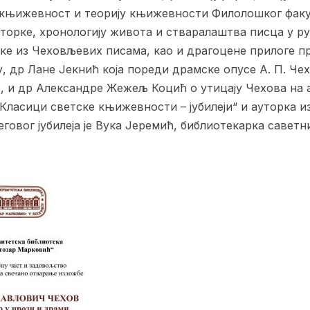
 књижевност и теорију књижевности Филолошког факу
торке, хронологију живота и стваралаштва писца у р
ке из Чеховљевих писама, као и драгоцене прилоге п
, др Лане Јекнић која пореди драмске опусе А. П. Че
, и др Александре Жежељ Коцић о утицају Чехова на 
Класици светске књижевности – јубилеји“ и ауторка и
овог јубилеја је Вука Јеремић, библиотекарка саветн