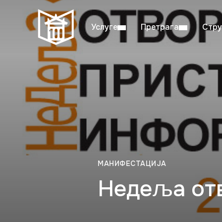
Услуге
Претрага
Стру
Пон–пет: 08:00–20:00
Студ
МАНИФЕСТАЦИЈА
Недеља отв