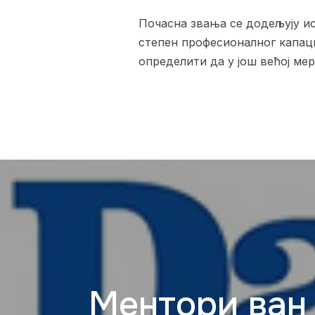
Почасна звања се додељују и
степен професионалног капаци
определити да у још већој м
Ментори ван 