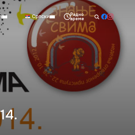
а
Српски
08:00–14:00
Нед: Затворено
14.