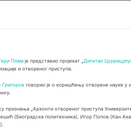
Тери Плам
је представио пројекат „
Дигитал Цуррицулу
изације и отвореног приступа.
 Григоров
говорио је о коришћењу отворене науке у 
ингу.
а су признања „Архонти отвореног приступа Универзит
Нешић (Београдска политехника), Игор Попов (Кан Ака
).