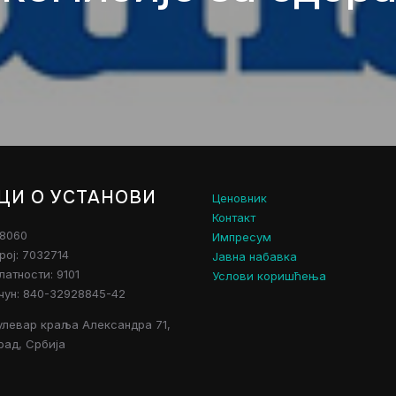
ЦИ О УСТАНОВИ
Ценовник
Контакт
28060
Импресум
рој: 7032714
Јавна набавка
атности: 9101
Услови коришћења
чун: 840-32928845-42
улевар краља Александра 71,
рад, Србија