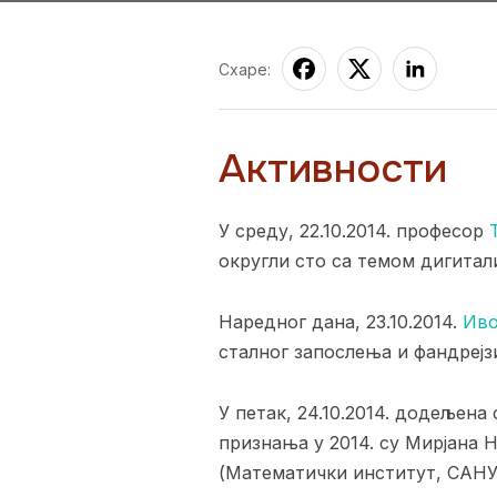
Схаре:
Активности
У среду, 22.10.2014. професор
округли сто са темом дигитал
Наредног дана, 23.10.2014.
Иво
сталног запослења и фандрејз
У петак, 24.10.2014. додељен
признања у 2014. су Мирјана 
(Математички институт, САНУ