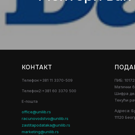
КОНТАКТ
ПОДА
Телефон:+381 11 3370-509
ПИБ: 1017
Матични б
Телефон2:+381 60 3370 500
Шифра дел
Текући ра
Е-пошта
Адреса: Б
office@unilib.rs
11120 Беог
racunovodstvo@unilib.rs
zastitapodataka@unilib.rs
marketing@unilib.rs