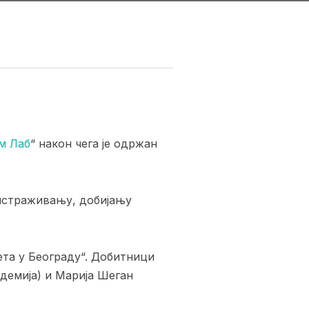
м Лаб
“ након чега је одржан
истраживању, добијању
ета у Београду“. Добитници
демија) и Марија Шеган