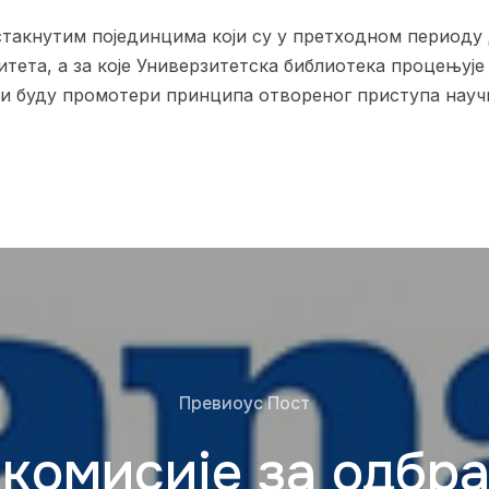
стакнутим појединцима који су у претходном периоду
тета, а за које Универзитетска библиотека процењује 
ери буду промотери принципа отвореног приступа нау
Превиоус Пост
комисије за одбр