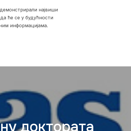
 демонстрирали највиши
да ће се у будућности
чним информацијама.
ану доктората