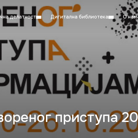
чна делатност
Дигитална библиотека
О нам
ентска читаоница: 08:00–23:00
Суб: 
Радно време од 06. јула до 29. августа
ореног приступа 20