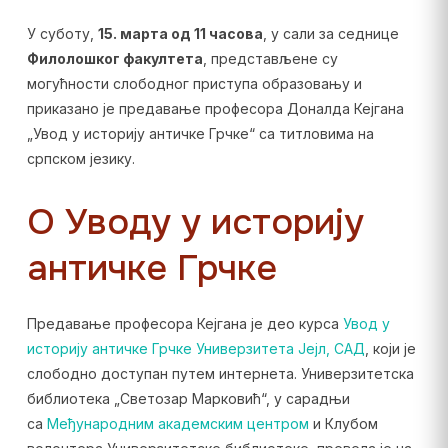
У суботу,
15. марта од 11 часова
, у сали за седнице
Филолошког факултета
, представљене су
могућности слободног приступа образовању и
приказано је предавање професора Доналда Кејгана
„Увод у историју античке Грчке“ са титловима на
српском језику.
О Уводу у историју
античке Грчке
Предавање професора Кејгана је део курса
Увод у
историју античке Грчке Универзитета Јејл, САД
, који је
слободно доступан путем интернета. Универзитетска
библиотека „Светозар Марковић“, у сарадњи
са
Међународним академским центром
и Клубом