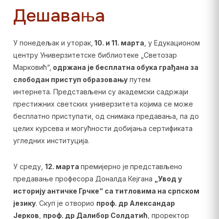
Дешавања
У понедељак и уторак,
10. и 11. марта
, у Едукационом
центру Универзитетске библиотеке „Светозар
Марковић“,
одржана је
бесплатна обука грађана за
слободан приступ образовању
путем
интернета. Представљени су академски садржаји
престижних светских универзитета којима се може
бесплатно приступати, од снимака предавања, па до
целих курсева и могућности добијања сертификата
угледних институција.
У среду,
12. марта
премијерно је
представљено
предавање професора Доналда Кејгана
„Увод у
историју античке Грчке“ са титловима на српском
језику
. Скуп је отворио
проф. др Александар
Јерков
,
проф. др Далибор Солдатић
, проректор