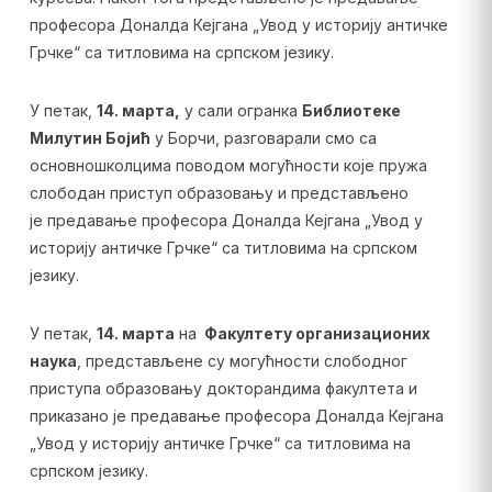
професора Доналда Кејгана „Увод у историју античке
Грчке“ са титловима на српском језику.
У петак,
14. марта,
у сали огранка
Библиотеке
Милутин Бојић
у Борчи, разговарали смо са
основношколцима поводом могућности које пружа
слободан приступ образовању и представљено
је предавање професора Доналда Кејгана „Увод у
историју античке Грчке“ са титловима на српском
језику.
У петак,
14. марта
на
Факултету организационих
наука
, представљене су могућности слободног
приступа образовању докторандима факултета и
приказано је предавање професора Доналда Кејгана
„Увод у историју античке Грчке“ са титловима на
српском језику.