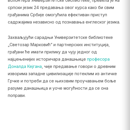
волонтера Универзитетске библиотеке, превела је на
српски језик 24 предавања овог курса како би свим
грађанима Србије омогућила ефективан приступ
садржајима независно од познавања енглеског језика.
Захваљујући сарадњи Универзитетске библиотеке
„Светозар Марковић“ и партнерских институција,
грађани ће имати прилику да чују једног од
најцењенијих историчара данашњице
професора
Доналда Кејгана
, чије предавање говори о древним
изворима западне цивилизације потеклим из античке
Грчке и потреби да се њиховим проучавањем боље
разуме данашњица и уоче могућности да се она
поправи.