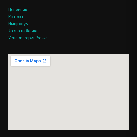
Ценовник
Контакт
Импресум
Јавна набавка
Услови коришћења