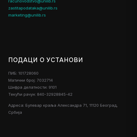
racunovodstvo@unilib.rs
zastitapodataka@unilib.rs
marketing@unilib.rs
ПОДАЦИ О УСТАНОВИ
ПИБ: 101728060
Матични број: 7032714
Шифра делатности: 9101
Текући рачун: 840-32928845-42
Адреса: Булевар краља Александра 71, 11120 Београд,
Србија