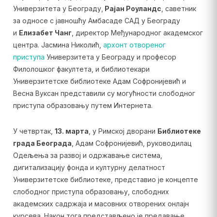
Универзитета у Београду,
Рајан Роуландс
, саветник
за односе с јавношћу Амбасаде САД у Београду
и
Елизабет Чанг
, директор Међународног академског
центра. Јасмина Николић,
архонт отвореног
приступа
Универзитета у Београду и професор
Филолошког факултета, и библиотекари
Универзитетске библиотеке Адам Софронијевић и
Весна Вуксан представили су могућности слободног
приступа образовању путем Интернета.
У четвртак,
13. марта
, у Римској дворани
Библиотеке
града Београда
, Адам Софронијевић, руководилац
Одељења за развој и одржавање система,
дигитализацију фонда и културну делатност
Универзитетске библиотеке, представио је концепте
слободног приступа образовању, слободних
академских садржаја и масовних отворених онлајн
курсева. Након тога представљено је предавање