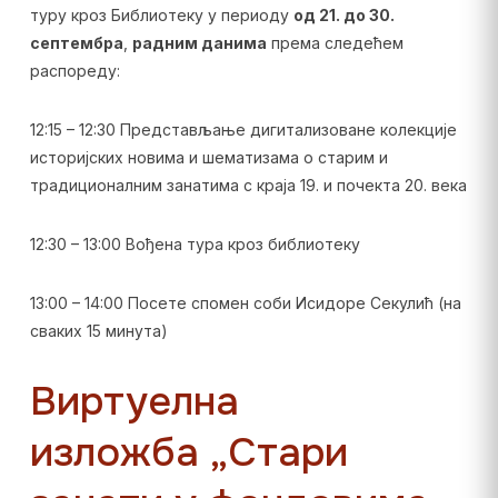
туру кроз Библиотеку у периоду
од 21. до 30.
септембра
,
радним данима
према следећем
распореду:
12:15 – 12:30 Представљање дигитализоване колекције
историјских новима и шематизама о старим и
традиционалним занатима с краја 19. и почекта 20. века
12:30 – 13:00 Вођена тура кроз библиотеку
13:00 – 14:00 Посете спомен соби Исидоре Секулић (на
сваких 15 минута)
Виртуелна
изложба „Стари