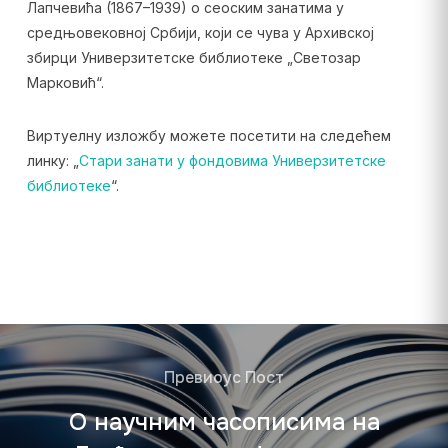
Лапчевића (1867–1939) о сеоским занатима у
средњовековној Србији, који се чува у Архивској
збирци Универзитетске библиотеке „Светозар
Марковић“.
Виртуелну изложбу можете посетити на следећем
линку: „
Стари занати у фондовима Универзитетске
библиотеке
“.
Превиоус Пост
О научним часописима на