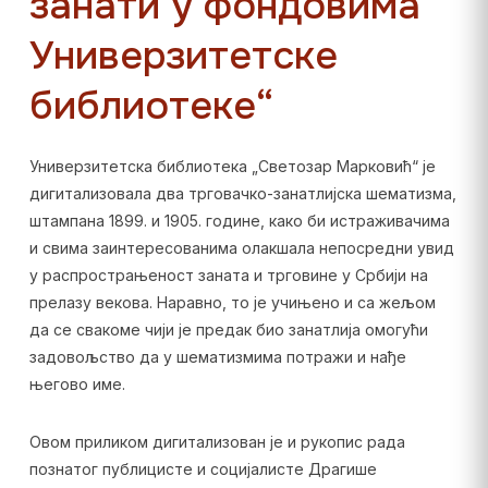
занати у фондовима
Универзитетске
библиотеке“
Универзитетска библиотека „Светозар Марковић“ је
дигитализовала два трговачко-занатлијска шематизма,
штампана 1899. и 1905. године, како би истраживачима
и свима заинтересованима олакшала непосредни увид
у распрострањеност заната и трговине у Србији на
прелазу векова. Наравно, то је учињено и са жељом
да се свакоме чији је предак био занатлија омогући
задовољство да у шематизмима потражи и нађе
његово име.
Овом приликом дигитализован је и рукопис рада
познатог публицисте и социјалисте Драгише