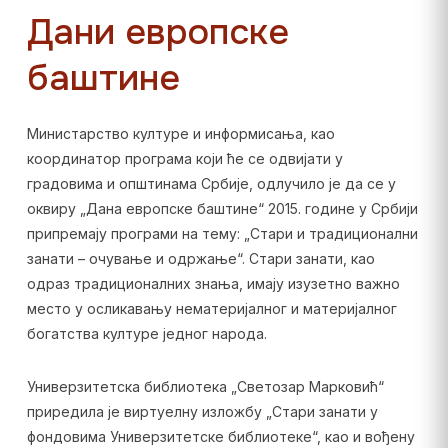
Дани европске
баштине
Министарство културе и информисања, као
координатор програма који ће се одвијати у
градовима и општинама Србије, одлучило је да се у
оквиру „Дана европске баштине“ 2015. године у Србији
припремају програми на тему: „Стари и традиционални
занати – очување и одржање“. Стари занати, као
одраз традиционалних знања, имају изузетно важно
место у осликавању нематеријалног и материјалног
богатства културе једног народа.
Универзитетска библиотека „Светозар Марковић“
приредила је виртуелну изложбу „Стари занати у
фондовима Универзитетске библиотеке“, као и вођену