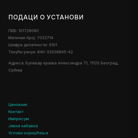
ПОДАЦИ О УСТАНОВИ
ПИБ: 101728060
Матични број: 7032714
Шифра делатности: 9101
Текући рачун: 840-32928845-42
Адреса: Булевар краља Александра 71, 11120 Београд,
Србија
Ценовник
Контакт
Импресум
Јавна набавка
Услови коришћења