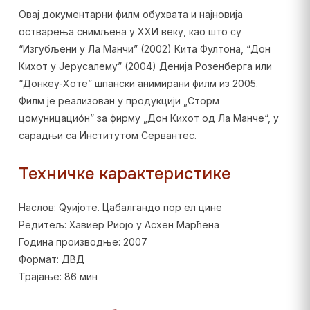
Овај документарни филм обухвата и најновија
остварења снимљена у XXИ веку, као што су
“Изгубљени у Ла Манчи” (2002) Кита Фултона, “Дон
Кихот у Јерусалему” (2004) Денија Розенберга или
“Донкеy-Xоте” шпански анимирани филм из 2005.
Филм је реализован у продукцији „Сторм
цомуницациóн” за фирму „Дон Кихот од Ла Манче“, у
сарадњи са Институтом Сервантес.
Техничке карактеристике
Наслов: Qуијоте. Цабалгандо пор ел цине
Редитељ: Хавиер Риојо y Асхен Марћена
Година производње: 2007
Формат: ДВД
Трајање: 86 мин