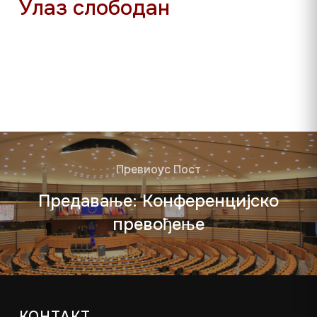
Улаз слободан
Превиоус Пост
Предавање: Конференцијско
превођење
КОНТАКТ