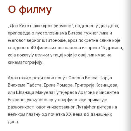
О филму
„Дон Кихот јаше кроз филмове“, подељен у два дела,
приповеда о пустоловинама Витеза тужног лика и
његовог верног штитоноше, кроз покретне слике које
сведоче о 40 филмских остварења из преко 15 држава,
која показују велики утицај који је овај лик имао на
кинематографију.
Адаптације редитеља попут Орсона Велса, Џорџа
Вилхема Пабста, Ерика Ромера, Григорија Козинцева,
или Шпанаца Мануела Гутијереса Арагона и Висентеа
Ескриве, укључене су у овај филм који приказује
разноликост овог универзалног Лутајућег витеза на
великом платну од почетка XX века до данашњих
дана.