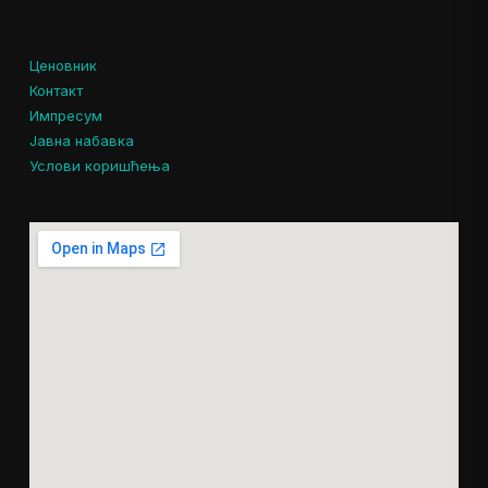
Ценовник
Контакт
Импресум
Јавна набавка
Услови коришћења