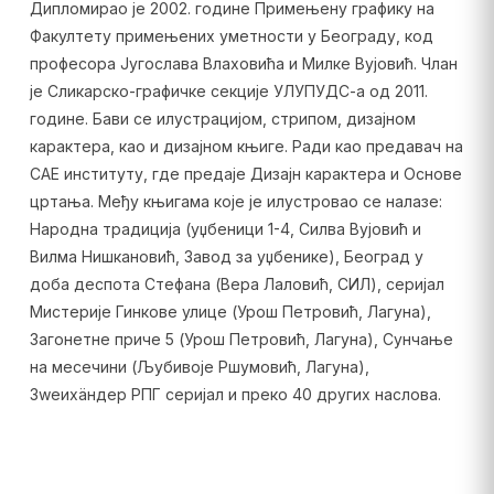
Дипломирао је 2002. године Примењену графику на
Факултету примењених уметности у Београду, код
професора Југослава Влаховића и Милке Вујовић. Члан
је Сликарско-графичке секције УЛУПУДС-а од 2011.
године. Бави се илустрацијом, стрипом, дизајном
карактера, као и дизајном књиге. Ради као предавач на
САЕ институту, где предаје Дизајн карактера и Основе
цртања. Међу књигама које је илустровао се налазе:
Народна традиција (уџбеници 1-4, Силва Вујовић и
Вилма Нишкановић, Завод за уџбенике), Београд у
доба деспота Стефана (Вера Лаловић, СИЛ), серијал
Мистерије Гинкове улице (Урош Петровић, Лагуна),
Загонетне приче 5 (Урош Петровић, Лагуна), Сунчање
на месечини (Љубивоје Ршумовић, Лагуна),
Зwеихäндер РПГ серијал и преко 40 других наслова.