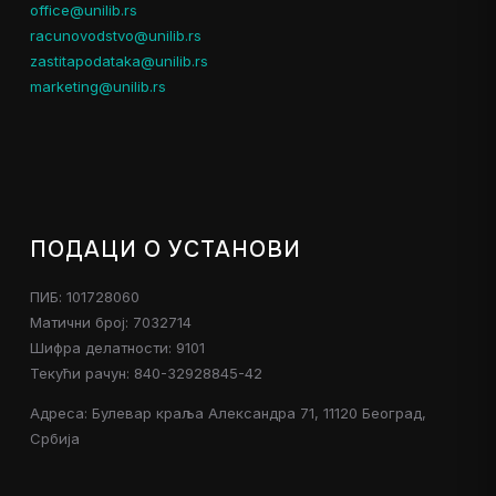
office@unilib.rs
racunovodstvo@unilib.rs
zastitapodataka@unilib.rs
marketing@unilib.rs
ПОДАЦИ О УСТАНОВИ
ПИБ: 101728060
Матични број: 7032714
Шифра делатности: 9101
Текући рачун: 840-32928845-42
Адреса: Булевар краља Александра 71, 11120 Београд,
Србија