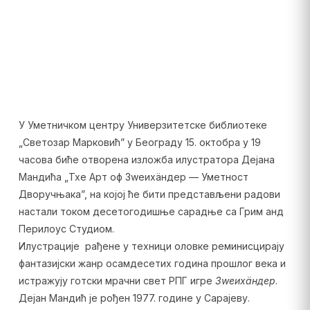
У Уметничком центру Универзитетске библиотеке
„Светозар Марковић” у Београду 15. октобра у 19
часова биће отворена изложба илустратора Дејана
Мандића „Тхе Арт оф Зwеихäндер — Уметност
Дворучњака”, на којој ће бити представљени радови
настали током десетогодишње сарадње са Грим анд
Перилоус Студиом.
Илустрације рађене у техници оловке реминисцирају
фантазијски жанр осамдесетих година прошлог века и
истражују готски мрачни свет РПГ игре
Зwеихäндер
.
Дејан Мандић је рођен 1977. године у Сарајеву.