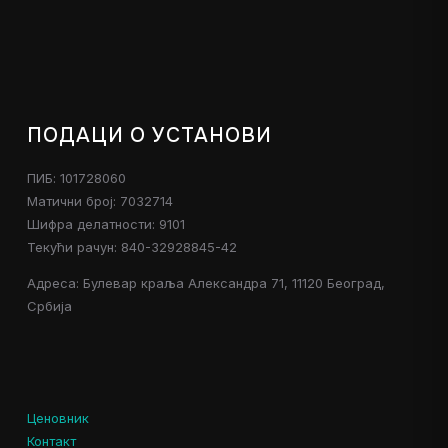
ПОДАЦИ О УСТАНОВИ
ПИБ: 101728060
Матични број: 7032714
Шифра делатности: 9101
Текући рачун: 840-32928845-42
Адреса: Булевар краља Александра 71, 11120 Београд,
Србија
Ценовник
Контакт