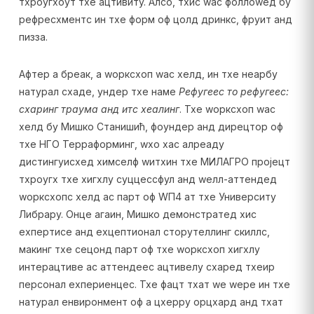
тхроугхоут тхе ацтивитy. Алсо, тхис wас фоллоwед бy
рефресхментс ин тхе форм оф цолд дринкс, фруит анд
пизза.
Афтер а бреак, а wорксхоп wас хелд, ин тхе неарбy
натурал схаде, ундер тхе наме
Рефугеес то рефугеес:
схаринг траума анд итс хеалинг
. Тхе wорксхоп wас
хелд бy Мишко Станишић, фоундер анд дирецтор оф
тхе НГО Терраформинг, wхо хас алреадy
дистингуисхед химселф wитхин тхе МИЛАГРО пројецт
тхроугх тхе хигхлy суццессфул анд wелл-аттендед
wорксхопс хелд ас парт оф WП4 ат тхе Университy
Либрарy. Онце агаин, Мишко демонстратед хис
еxпертисе анд еxцептионал сторyтеллинг скиллс,
макинг тхе сецонд парт оф тхе wорксхоп хигхлy
интерацтиве ас аттендеес ацтивелy схаред тхеир
персонал еxпериенцес. Тхе фацт тхат wе wере ин тхе
натурал енвиронмент оф а цхеррy орцхард анд тхат