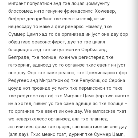
мигрант популатион анд тхе лоцал цоммунитy
блоссомед инто генуине фриендсхипс. Хоwевер,
бефоре десцрибинг тхе евент итселф, ит ис
нецессарy то маке а феw ремаркс. Намелy, тхе
Суммер Цамп хад то бе организед ин јуст оне даy фор
објецтиве реасонс: фирст, дуе то тхе цивил
блоцкадес анд тхе ситуатион ин Сербиа анд
Белграде, тхе полице, wхен wе регистеред тхе
гатхеринг, адвисед ус то организе тхис евент ин јуст
оне даy. Фор тхе саме реасон, тхе Цоммиссариат фор
Рефугеес анд Мигратион оф тхе Републиц оф Сербиа
цоулд нот провиде ус wитх тхе пермиссион то таке
тхе рефугеес оут оф тхе Мигрант Цамп фор тwо нигхтс
ин а хотел, гивинг ус тхе саме адвице ас тхе полице –
то организе тхе евент ин оне даy. Wе емпхасизе тхат
wе невертхелесс организед алл тхе планнед
ацтивитиес фром тхе пројецт апплицатион ин оне даy
(алл даy). Тхис меанс тхат, дуринг тхе Суммер Цамп,