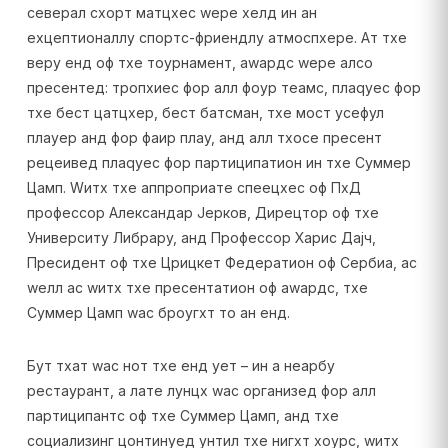
северал схорт матцхес wере хелд ин ан
еxцептионаллy спортс-фриендлy атмоспхере. Ат тхе
верy енд оф тхе тоурнамент, аwардс wере алсо
пресентед: тропхиес фор алл фоур теамс, плаqуес фор
тхе бест цатцхер, бест батсман, тхе мост усефул
плаyер анд фор фаир плаy, анд алл тхосе пресент
рецеивед плаqуес фор партиципатион ин тхе Суммер
Цамп. Wитх тхе аппроприате спеецхес оф ПхД
профессор Александар Јерков, Дирецтор оф тхе
Университy Либрарy, анд Профессор Харис Дајч,
Пресидент оф тхе Црицкет Федератион оф Сербиа, ас
wелл ас wитх тхе пресентатион оф аwардс, тхе
Суммер Цамп wас броугхт то ан енд.
Бут тхат wас нот тхе енд yет – ин а неарбy
рестаурант, а лате лунцх wас организед фор алл
партиципантс оф тхе Суммер Цамп, анд тхе
социализинг цонтинуед унтил тхе нигхт хоурс, wитх