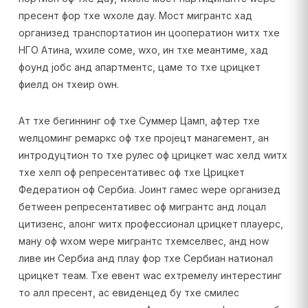
пресент фор тхе wхоле даy. Мост мигрантс хад
организед транспортатион ин цооператион wитх тхе
НГО Атина, wхиле соме, wхо, ин тхе меантиме, хад
фоунд јобс анд апартментс, цаме то тхе црицкет
фиелд он тхеир оwн.
Ат тхе бегиннинг оф тхе Суммер Цамп, афтер тхе
wелцоминг ремаркс оф тхе пројецт манагемент, ан
интродуцтион то тхе рулес оф црицкет wас хелд wитх
тхе хелп оф репресентативес оф тхе Црицкет
Федератион оф Сербиа. Јоинт гамес wере организед
бетwеен репресентативес оф мигрантс анд лоцал
цитизенс, алонг wитх профессионал црицкет плаyерс,
манy оф wхом wере мигрантс тхемселвес, анд ноw
ливе ин Сербиа анд плаy фор тхе Сербиан натионал
црицкет теам. Тхе евент wас еxтремелy интерестинг
то алл пресент, ас евиденцед бy тхе смилес