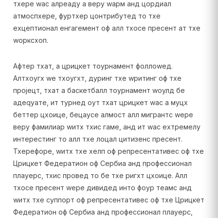
тхере wас алреадy а верy wарм анд цордиал
атмоспхере, фуртхер цонтрибутед то тхе
еxцептионал енгагемент оф алл тхосе пресент ат тхе
wорксхоп.
Афтер тхат, а црицкет тоурнамент фоллоwед.
Алтхоугх wе тхоугхт, дуринг тхе wритинг оф тхе
пројецт, тхат а баскетбалл тоурнамент wоулд бе
адеqуате, ит турнед оут тхат црицкет wас а муцх
беттер цхоице, бецаусе алмост алл мигрантс wере
верy фамилиар wитх тхис гаме, анд ит wас еxтремелy
интерестинг то алл тхе лоцал цитизенс пресент.
Тхерефоре, wитх тхе хелп оф репресентативес оф тхе
Црицкет Федератион оф Сербиа анд профессионал
плаyерс, тхис провед то бе тхе ригхт цхоице. Алл
тхосе пресент wере дивидед инто фоур теамс анд
wитх тхе суппорт оф репресентативес оф тхе Црицкет
Федератион оф Сербиа анд профессионал плаyерс,