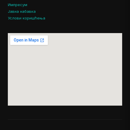
Импресум
Јавна набавка
Услови коришћења