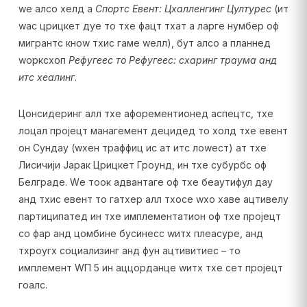
wе алсо хелд а
Спортс Евент: Цхалленгинг Цултурес
(ит
wас црицкет дуе то тхе фацт тхат а ларге нумбер оф
мигрантс кноw тхис гаме wелл), бут алсо а планнед
wорксхоп
Рефугеес то Рефугеес: схаринг траума анд
итс хеалинг
.
Цонсидеринг алл тхе афорементионед аспецтс, тхе
лоцал пројецт манагемент децидед то холд тхе евент
он Сундаy (wхен траффиц ис ат итс лоwест) ат тхе
Лисичији Јарак Црицкет Гроунд, ин тхе субурбс оф
Белграде. Wе тоок адвантаге оф тхе беаутифул даy
анд тхис евент то гатхер алл тхосе wхо хаве ацтивелy
партиципатед ин тхе имплементатион оф тхе пројецт
со фар анд цомбине бусинесс wитх плеасуре, анд
тхроугх социализинг анд фун ацтивитиес – то
имплемент WП 5 ин аццорданце wитх тхе сет пројецт
гоалс.