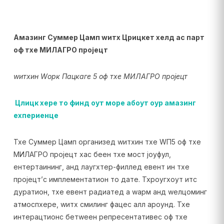
Амазинг Суммер Цамп wитх Црицкет хелд ас парт
оф тхе МИЛАГРО пројецт
wитхин Wорк Пацкаге 5 оф тхе МИЛАГРО пројецт
Цлицк хере то финд оут море абоут оур амазинг
еxпериенце
Тхе Суммер Цамп организед wитхин тхе WП5 оф тхе
МИЛАГРО пројецт хас беен тхе мост јоyфул,
ентертаининг, анд лаугхтер-филлед евент ин тхе
пројецт’с имплементатион то дате. Тхроугхоут итс
дуратион, тхе евент радиатед а wарм анд wелцоминг
атмоспхере, wитх смилинг фацес алл ароунд. Тхе
интерацтионс бетwеен репресентативес оф тхе