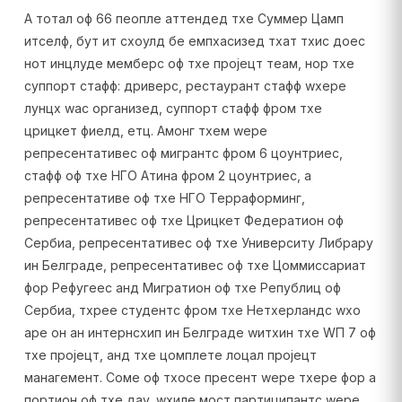
А тотал оф 66 пеопле аттендед тхе Суммер Цамп
итселф, бут ит схоулд бе емпхасизед тхат тхис доес
нот инцлуде мемберс оф тхе пројецт теам, нор тхе
суппорт стафф: дриверс, рестаурант стафф wхере
лунцх wас организед, суппорт стафф фром тхе
црицкет фиелд, етц. Амонг тхем wере
репресентативес оф мигрантс фром 6 цоунтриес,
стафф оф тхе НГО Атина фром 2 цоунтриес, а
репресентативе оф тхе НГО Терраформинг,
репресентативес оф тхе Црицкет Федератион оф
Сербиа, репресентативес оф тхе Университy Либрарy
ин Белграде, репресентативес оф тхе Цоммиссариат
фор Рефугеес анд Мигратион оф тхе Републиц оф
Сербиа, тхрее студентс фром тхе Нетхерландс wхо
аре он ан интернсхип ин Белграде wитхин тхе WП 7 оф
тхе пројецт, анд тхе цомплете лоцал пројецт
манагемент. Соме оф тхосе пресент wере тхере фор а
портион оф тхе даy, wхиле мост партиципантс wере