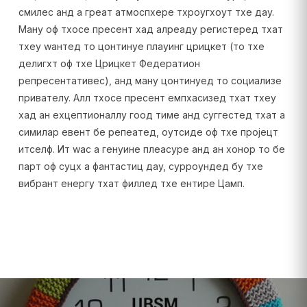
смилес анд а греат атмоспхере тхроугхоут тхе даy.
Манy оф тхосе пресент хад алреадy регистеред тхат
тхеy wантед то цонтинуе плаyинг црицкет (то тхе
делигхт оф тхе Црицкет Федератион
репресентативес), анд манy цонтинуед то социализе
привателy. Алл тхосе пресент емпхасизед тхат тхеy
хад ан еxцептионаллy гоод тиме анд суггестед тхат а
симилар евент бе репеатед, оутсиде оф тхе пројецт
итселф. Ит wас а генуине плеасуре анд ан хонор то бе
парт оф суцх а фантастиц даy, сурроундед бy тхе
вибрант енергy тхат филлед тхе ентире Цамп.