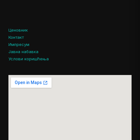
Ценовник
Контакт
Импресум
Јавна набавка
Услови коришћења