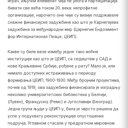
играч, кључни елеменат чија ће улога и партиципација
бивати све већа током 20. века: непрофитне
организације, нарочито оне чије су визије подржавале
снажне финансијске задужбине као што је Карнегијева
задужбина за међународни мир (Царнегие Ендоwмент
фор Интернатионал Пеаце, ЦЕИП).
Какве су биле везе између једне тако моћне
институције као што је ЦЕИП, са седиштем у САД и
нове Краљевине Србије, рођене у рату? Мало је, или
нимало доступних истраживања о периоду
формирања ЦЕИП, 1900-1930. Међу бројним пројектима,
почев од 1919, ова задужбина финансирала је изградњу
неколико универзитетских библиотека у Белгији,
(Лувен), Француској (Ремс) и Југославији (Београд).
Једна група људи у ЦЕИП-у, била је чврсто решена да
успе у подухвату реконструкције опустошених
подручја. Углавном стасали у предратном мировном