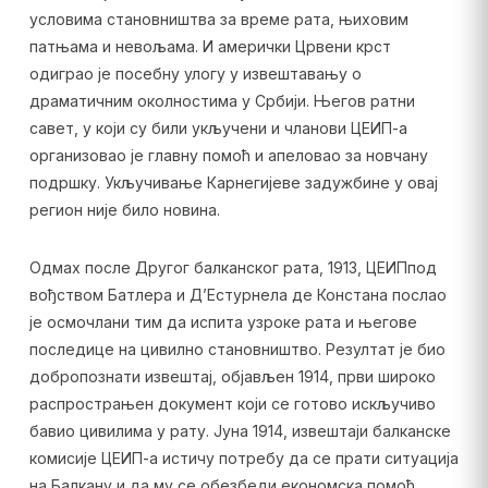
условима становништва за време рата, њиховим
патњама и невољама. И амерички Црвени крст
одиграо је посебну улогу у извештавању о
драматичним околностима у Србији. Његов ратни
савет, у који су били укључени и чланови ЦЕИП-а
организовао је главну помоћ и апеловао за новчану
подршку. Укључивање Карнегијеве задужбине у овај
регион није било новина.
Одмах после Другог балканског рата, 1913, ЦЕИПпод
вођством Батлера и Д’Естурнела де Констана послао
је осмочлани тим да испита узроке рата и његове
последице на цивилно становништво. Резултат је био
добропознати извештај, објављен 1914, први широко
распрострањен документ који се готово искључиво
бавио цивилима у рату. Јуна 1914, извештаји балканске
комисије ЦЕИП-а истичу потребу да се прати ситуација
на Балкану и да му се обезбеди економска помоћ.