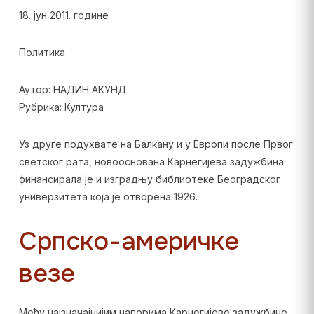
18. јун 2011. године
Политика
Аутор: НАДИН АКУНД
Рубрика: Култура
Уз друге подухвате на Балкану и у Европи после Првог
светског рата, новооснована Карнегијева задужбина
финансирала је и изградњу библиотеке Београдског
универзитета која је отворена 1926.
Српско-америчке
везе
Међу најзначајнијим напорима Карнегијеве задужбине