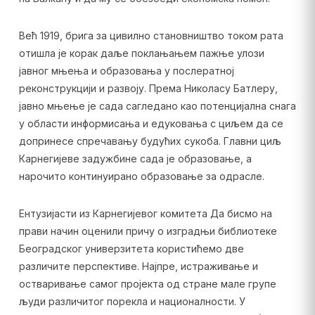
Већ 1919, брига за цивилно становништво током рата
отишла је корак даље поклањањем пажње улози
јавног мњења и образовања у послератној
реконструкцији и развоју. Према Николасу Батлеру,
јавно мњење је сада сагледано као потенцијална снага
у области информисања и едуковања с циљем да се
допринесе спречавању будућих сукоба. Главни циљ
Карнегијеве задужбине сада је образовање, а
нарочито континуирано образовање за одрасле.
Ентузијасти из Карнегијевог комитета Да бисмо на
прави начин оценили причу о изградњи библиотеке
Београдског универзитета користићемо две
различите перспективе. Најпре, истраживање и
остваривање самог пројекта од стране мале групе
људи различитог порекла и националности. У