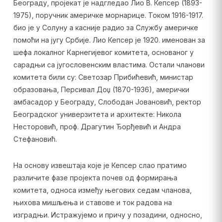
Београду, пројекат је надгледао Лио В. Кепсер (1893-
1975), поручник америчке морнарице. Током 1916-1917.
био је у Солуну а касније радио за Службу америчке
помоћи на југу Србије. Лио Кепсер је 1920. именован за
шефа локалног Карнегијевог комитета, основаног у
сарадњи са југословенским властима. Остали чланови
комитета били су: Светозар Прибићевић, министар
образовања, Персивал Доџ (1870-1936), амерички
амбасадор у Београду, Слободан Јовановић, ректор
Београдског универзитета и архитекте: Никола
Несторовић, проф. Драгутин Ђорђевић и Андра
Стефановић.
На основу извештаја које је Кепсер слао пратимо
различите фазе пројекта почев од формирања
комитета, односа између његових седам чланова,
њихова мишљења и ставове и ток радова на
изградњи. Истражујемо и причу у позадини, односно,