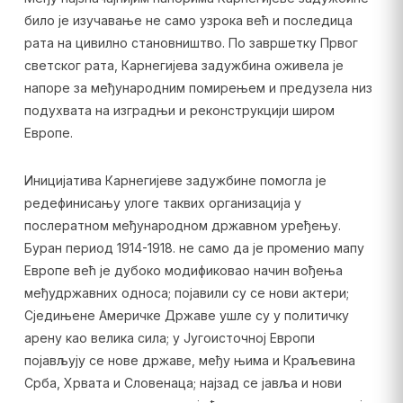
било је изучавање не само узрока већ и последица
рата на цивилно становништво. По завршетку Првог
светског рата, Карнегијева задужбина оживела је
напоре за међународним помирењем и предузела низ
подухвата на изградњи и реконструкцији широм
Европе.
Иницијатива Карнегијеве задужбине помогла је
редефинисању улоге таквих организација у
послератном међународном државном уређењу.
Буран период 1914-1918. не само да је променио мапу
Европе већ је дубоко модификовао начин вођења
међудржавних односа; појавили су се нови актери;
Сједињене Америчке Државе ушле су у политичку
арену као велика сила; у Југоисточној Европи
појављују се нове државе, међу њима и Краљевина
Срба, Хрвата и Словенаца; најзад се јавља и нови