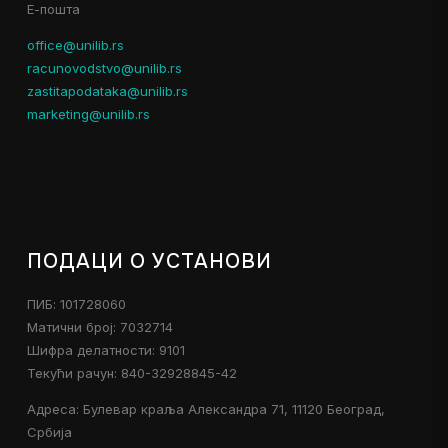
Е-пошта
office@unilib.rs
racunovodstvo@unilib.rs
zastitapodataka@unilib.rs
marketing@unilib.rs
ПОДАЦИ О УСТАНОВИ
ПИБ: 101728060
Матични број: 7032714
Шифра делатности: 9101
Текући рачун: 840-32928845-42
Адреса: Булевар краља Александра 71, 11120 Београд,
Србија