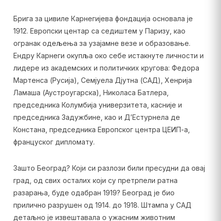
Брига за цивиле Карнегијева фондација основала је
1912. Европски центар са седиштем у Паризу, као
огранак одељења за узајамне везе и образовање.
Ендру Карнеги окупља око себе истакнуте личности и
лидере из академских и политичких кругова: Федора
Мартенса (Русија), Семјуела Дјутна (САД), Хенрија
Ламаша (Аустроугарска), Николаса Батлера,
председника Колумбија универзитета, касније и
председника Задужбине, као и Д’Естурнела де
Констана, председника Европског центра ЦЕИП-а,
француског дипломату.
Зашто Београд? Који си разлози били пресудни да овај
град, од свих осталих који су претрпели ратна
разарања, буде одабран 1919? Београд је био
прилично разрушен од 1914. до 1918. Штампа у САД
детаљно је извештавала о ужасним животним