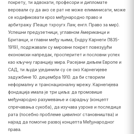
покрету, ти адвокати, професори и дипломате
веровали су да ако се рат не може елиминисати, може
се кодификовати кроз међународно право и
арбитражу (Пеаце тхроугх Лаw, енгл. Право за мир).
Успешни предузетници, углавном Американци и
Британци, и главни међу њима, Ендру Карнеги (1835-
1919), подржавали су мировни покрет повезујући
економски напредак, просперитет и пословни успех
као кључну гаранцију мира. Расејани диљем Европе и
САД, ти људи ујединили су се око Карнегијеве
задужбине 10. децембра 1910. да би створили
неформалну и транснационалну мрежу. Карнегијева
фондација имала је три циља: да промовише
међународно разумевање и сарадњу (концепт
спречавања сукоба), да изучава узроке и последице
рата (посебно проблеме цивилног становништва) и
најзад да помогне развој концепта Међународног
права.