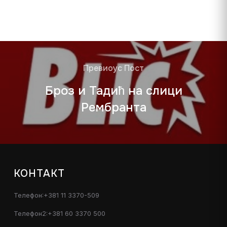
Превиоус Пост
Броз и Тадић на слици
Рембранта
КОНТАКТ
Телефон:+381 11 3370-509
Телефон2:+381 60 3370 500