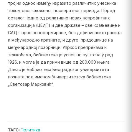
тројни однос између изразито различитих учесника
током овог сложеног послератног периода. Поред
осталог, једне од релативно нових непрофитних
организација (ЦЕИП) и две државе – ове краљевине и
САД – прве новоформиране, без дефинисаних граница
и међународно признате, и друге, придошлице на
међународној позорници. Упркос препрекама и
тешкоћама, библиотека је успешно пуштена у рад
1926. и могла је да прими више од 200.000 књига.
Данас је Библиотека Београдског универзитета
позната под именом Универзитетска библиотека
„Светозар Марковић“.
ТАГС:
Политика