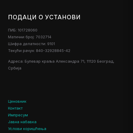
ПОДАЦИ О УСТАНОВИ
ПИБ: 101728060
Матични број: 7032714
Шифра делатности: 9101
Текући рачун: 840-32928845-42
Адреса: Булевар краља Александра 71, 11120 Београд,
Србија
Ценовник
Контакт
Импресум
Јавна набавка
Услови коришћења