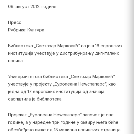
09. август 2012. године
Пресс
Рубрика: Култура
Библиотека „Светозар Марковић“ са још 16 европских
институција учествује у дистрибуирању дигиталних
новина.
Универзитетска библиотека „Светозар Марковић“
учествује у пројекту „Еуропеана Неwспаперс“, као
једна од 17 европских институција од значаја,
саопштила је библиотека.
Пројекат „Еуропеана Неwспаперс“ започет је ове
године, а у наредне три године у оквиру њега биће
обезбеђено више од 18 милиона новинских страница