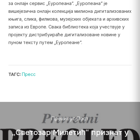
за онлајн сервис „Еуропеана“. „Еуропеана“ је
вишејезична онлајн колекција милиона дигитализованих
књига, слика, филмова, музејских објеката и архивских
записа из Европе. Свака библиотека која учествује у
пројекту дистрибуираће дигитализоване новине у
пуном тексту путем „Еуропеане“.
ТАГС:
Пресс
Превиоус Пост
„Светозар Милетић“ признат у