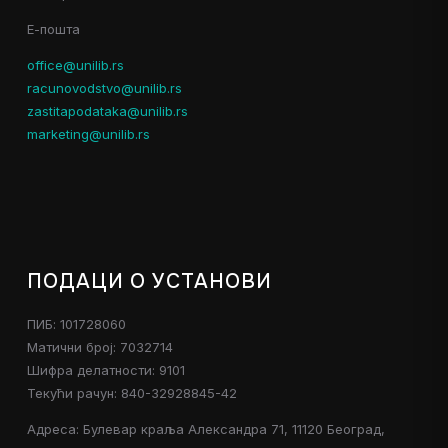
Е-пошта
office@unilib.rs
racunovodstvo@unilib.rs
zastitapodataka@unilib.rs
marketing@unilib.rs
ПОДАЦИ О УСТАНОВИ
ПИБ: 101728060
Матични број: 7032714
Шифра делатности: 9101
Текући рачун: 840-32928845-42
Адреса: Булевар краља Александра 71, 11120 Београд,