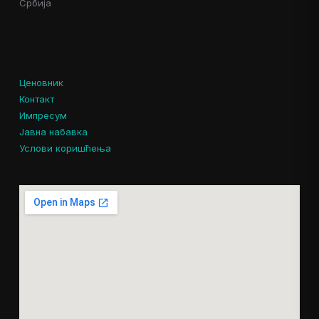
Србија
Ценовник
Контакт
Импресум
Јавна набавка
Услови коришћења