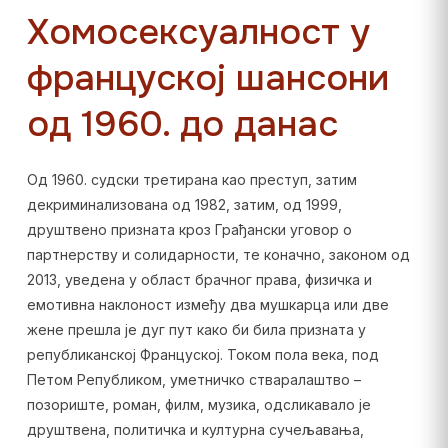
Хомосексуалност у
француској шансони
од 1960. до данас
Од 1960. судски третирана као преступ, затим
декриминализована од 1982, затим, од 1999,
друштвено призната кроз Грађански уговор о
партнерству и солидарности, те коначно, законом од
2013, уведена у област брачног права, физичка и
емотивна наклоност између два мушкарца или две
жене прешла је дуг пут како би била призната у
републиканској Француској. Током пола века, под
Петом Републиком, уметничко стваралаштво –
позориште, роман, филм, музика, одсликавало је
друштвена, политичка и културна сучељавања,