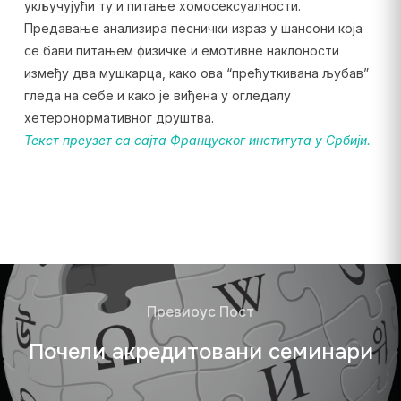
укључујући ту и питање хомосексуалности.
Предавање анализира песнички израз у шансони која
се бави питањем физичке и емотивне наклоности
између два мушкарца, како ова “прећуткивана љубав”
гледа на себе и како је виђена у огледалу
хетеронормативног друштва.
Текст преузет са сајта Француског института у Србији.
Превиоус Пост
Почели акредитовани семинари