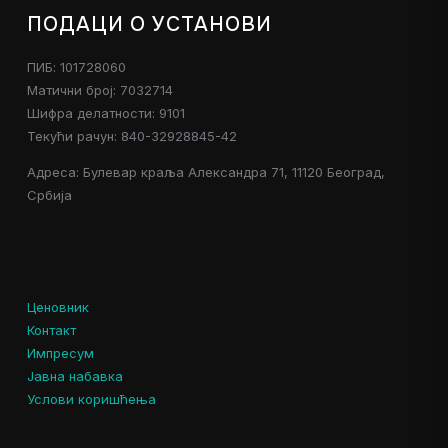
ПОДАЦИ О УСТАНОВИ
ПИБ: 101728060
Матични број: 7032714
Шифра делатности: 9101
Текући рачун: 840-32928845-42
Адреса: Булевар краља Александра 71, 11120 Београд,
Србија
Ценовник
Контакт
Импресум
Јавна набавка
Услови коришћења