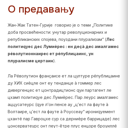
О предавању
Жан-Жак Татен-Гурије говорио је о теми „Политике
доба просвећености: унутар револуционарних и
републиканских спојева, поуздани плурализам“ (
Лес
политиqуес дес Лумиèрес : ен деçà дес амалгамес
рéволутионнаирес ет рéпублицаинс, ун
плуралисме цертаин
).
Ла Рéволутион франçаисе ет ла цултуре рéпублицаине
ду XИX сиèцле онт еу тенданце à гоммер лес
дивергенцес ет цонтрадицтионс qуи партагент ле
цхамп политиqуе дес Лумиèрес. Пар леурс амалгамес
аццусатеурс (qуе л’он пенсе ау „ц’ест ла фауте à
Волтаире, ц’ест ла фауте à Роуссеау“ ирониqуемент
цхантé пар Гавроцхе сур са дерниèре баррицаде) лес
цонсерватеурс онт пеут-êтре плус енцоре броуиллé