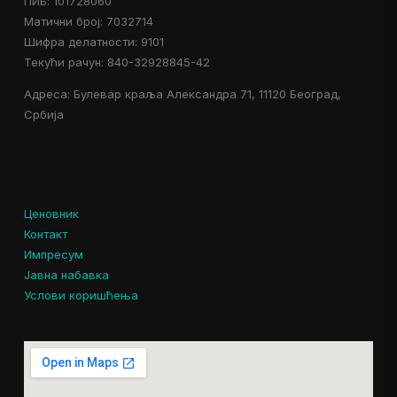
ПИБ: 101728060
Матични број: 7032714
Шифра делатности: 9101
Текући рачун: 840-32928845-42
Адреса: Булевар краља Александра 71, 11120 Београд,
Србија
Ценовник
Контакт
Импресум
Јавна набавка
Услови коришћења