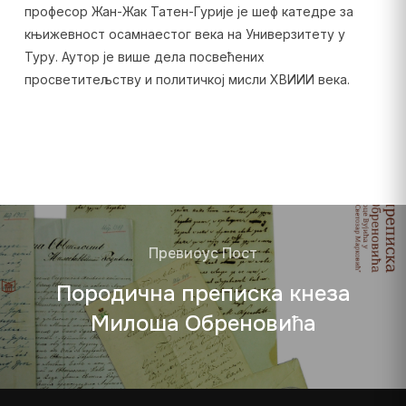
професор Жан-Жак Татен-Гурије је шеф катедре за
књижевност осамнаестог века на Универзитету у
Туру. Аутор је више дела посвећених
просветитељству и политичкој мисли XВИИИ века.
Превиоус Пост
Породична преписка кнеза
Милоша Обреновића