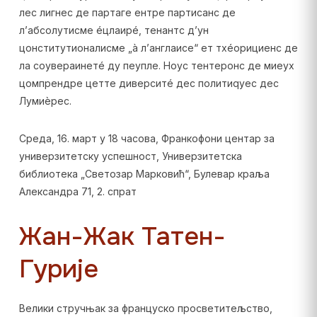
лес лигнес де партаге ентре партисанс де
л’абсолутисме éцлаирé, тенантс д’ун
цонститутионалисме „à л’англаисе“ ет тхéорициенс де
ла соувераинетé ду пеупле. Ноус тентеронс де миеуx
цомпрендре цетте диверситé дес политиqуес дес
Лумиèрес.
Среда, 16. март у 18 часова, Франкофони центар за
универзитетску успешност, Универзитетска
библиотека „Светозар Марковић“, Булевар краља
Александра 71, 2. спрат
Жан-Жак Татен-
Гурије
Велики стручњак за француско просветитељство,