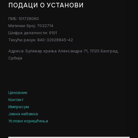
ПОДАЦИ О УСТАНОВИ
ПИБ: 101728060
Матични број: 7032714
Шифра делатности: 9101
Текући рачун: 840-32928845-42
Адреса: Булевар краља Александра 71, 11120 Београд,
Србија
Ценовник
Контакт
Импресум
Јавна набавка
Услови коришћења