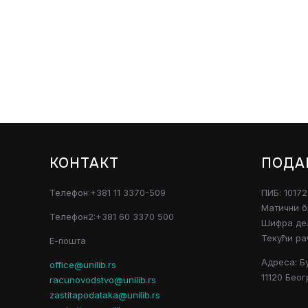
КОНТАКТ
ПОДА
Телефон:+381 11 3370-509
ПИБ: 1017
Матични б
Телефон2:+381 60 3370 500
Шифра дел
Текући ра
Е-пошта
Адреса: Б
office@unilib.rs
11120 Беог
racunovodstvo@unilib.rs
zastitapodataka@unilib.rs