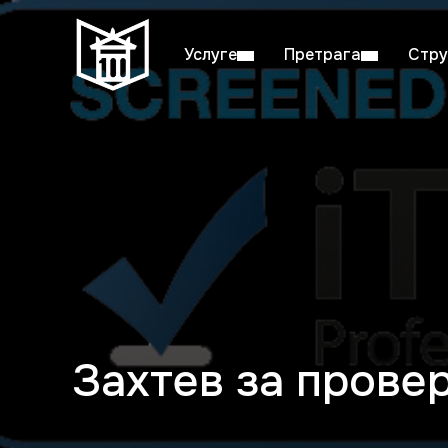
Услуге
Претрага
Стру
Пон–пет: 08:00–20:00
Студ
Захтев за прове