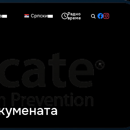
а
Српски
08:00–14:00
Нед: Затворено
окумената