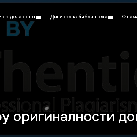
чна делатност
Дигитална библиотека
О нам
ентска читаоница: 08:00–23:00
Суб: 
Радно време од 06. јула до 29. августа
ру оригиналности д