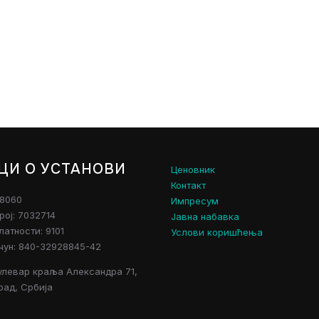
ЦИ О УСТАНОВИ
Ценовник
Контакт
28060
Импресум
рој: 7032714
Јавна набавка
атности: 9101
Услови коришћења
чун: 840-32928845-42
улевар краља Александра 71,
рад, Србија