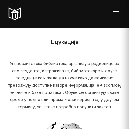
ТОГГЛ
Едукација
Универзитетска библиотека организује радионице за
Пон–пет:
Студентска
Суб:
Нед:
све студенте, истраживаче, библиотекаре и друге
08:00–20:00
читаоница: 08:00–
08:00–
Затворено
појединце који желе да науче како да ефикасно
23:00
14:00
претражују доступне изворе информација (е-часописe,
е-књигe и базe података). Обуке се организују сваке
Радно време од 06. јула до 29. августа
среде у подне или, према жељи корисника, у другом
термину, за шта је потребно попунити захтев.