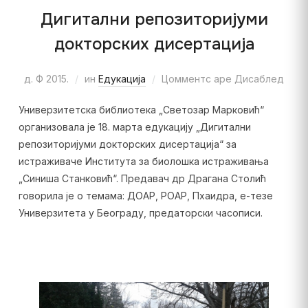
Дигитални репозиторијуми
докторских дисертација
д. Ф 2015.
ин
Едукација
Цомментс аре Дисаблед
Универзитетска библиотека „Светозар Марковић“
организовала је 18. марта едукацију „Дигитални
репозиторијуми докторских дисертација“ за
истраживаче Института за биолошка истраживања
„Синиша Станковић“. Предавач др Драгана Столић
говорила је о темама: ДОАР, РОАР, Пхаидра, е-тезе
Универзитета у Београду, предаторски часописи.