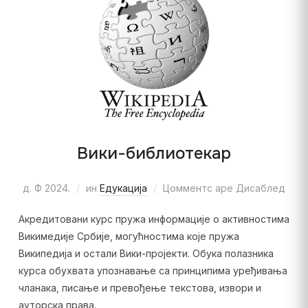
Вики-библиотекар
д. Ф 2024.
ин
Едукација
Цомментс аре Дисаблед
Акредитовани курс пружа информације о активностима
Викимедије Србије, могућностима које пружа
Википедија и остали Вики-пројекти. Обука полазника
курса обухвата упознавање са принципима уређивања
чланака, писање и превођење текстова, извори и
ауторска права.