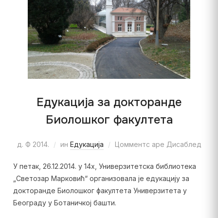
Едукација за докторанде
Биолошког факултета
д. Ф 2014.
ин
Едукација
Цомментс аре Дисаблед
У петак, 26.12.2014. у 14х, Универзитетска библиотека
„Светозар Марковић“ организовала је едукацију за
докторанде Биолошког факултета Универзитета у
Београду у Ботаничкој башти.