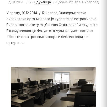
д. Ф 2014.
ин
Едукација
Цомментс аре Дисаблед
У среду, 10.12.2014. у 12 часова, Универзитетска
библиотека организовала је курсеве за истраживаче
Биолошког института „Синиша Станковић“ и студенте
Етномузикологије Факултета музичке уметности из
области електронских извора и библиографија и
цитирања.