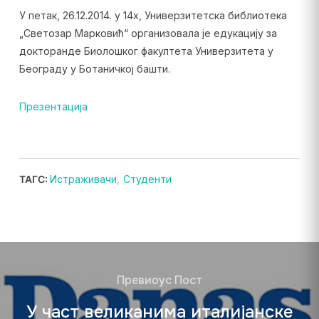
У петак, 26.12.2014. у 14х, Универзитетска библиотека
„Светозар Марковић“ организовала је едукацију за
докторанде Биолошког факултета Универзитета у
Београду у Ботаничкој башти.
Презентација
ТАГС:
Истраживачи
,
Студенти
Превиоус Пост
У част великанима италијанске