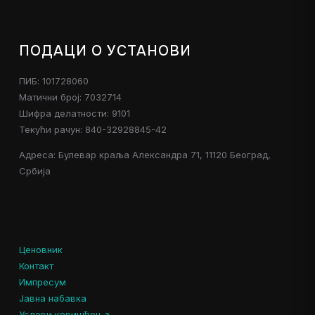
ПОДАЦИ О УСТАНОВИ
ПИБ: 101728060
Матични број: 7032714
Шифра делатности: 9101
Текући рачун: 840-32928845-42
Адреса: Булевар краља Александра 71, 11120 Београд,
Србија
Ценовник
Контакт
Импресум
Јавна набавка
Услови коришћења