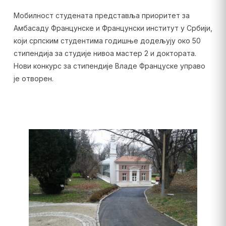
Мобилност студената представља приоритет за
Амбасаду Францунске и Францунски институт у Србији,
који српским студентима годишње додељују око 50
стипендија за студије нивоа мастер 2 и доктората.
Нови конкурс за стипендије Владе Француске управо
је отворен.