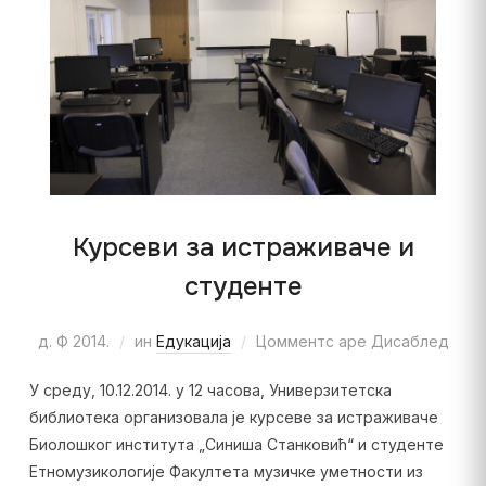
Курсеви за истраживаче и
студенте
д. Ф 2014.
ин
Едукација
Цомментс аре Дисаблед
У среду, 10.12.2014. у 12 часова, Универзитетска
библиотека организовала је курсеве за истраживаче
Биолошког института „Синиша Станковић“ и студенте
Етномузикологије Факултета музичке уметности из