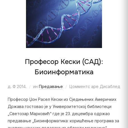
Професор Кески (САД):
Биоинформатика
д. Ф 2014.
ин
Предавање
Цомментс аре Дисаблед
Професор Џон Расел Кески из Сједињених Америчких
Држава гостовао је у Универзитетској библиотеци
„Светозар Марковић“ где је 23. децембра одржао
предавање „Биоинформатика: коришћење програма за
анализу научних података из области медицине“.