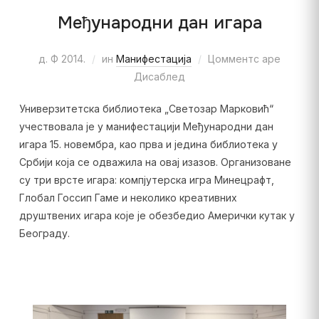
Међународни дан игара
д. Ф 2014.
ин
Манифестација
Цомментс аре
Дисаблед
Универзитетска библиотека „Светозар Марковић“
учествовала је у манифестацији Међународни дан
игара 15. новембра, као прва и једина библиотека у
Србији која се одважила на овај изазов. Организоване
су три врсте игара: компјутерска игра Минецрафт,
Глобал Госсип Гаме и неколико креативних
друштвених игара које је обезбедио Амерички кутак у
Београду.