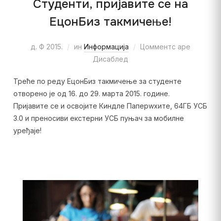
Студенти, пријавите се на
ЕцонБиз такмичење!
д. Ф 2015.
ин
Информација
Цомментс аре
Дисаблед
Треће по реду ЕцонБиз такмичење за студенте
отворено је од 16. до 29. марта 2015. године.
Пријавите се и освојите Киндле Паперwхите, 64ГБ УСБ
3.0 и преносиви екстерни УСБ пуњач за мобилне
уређаје!