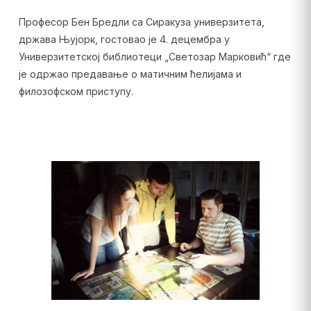
Професор Бен Бредли са Сиракуза универзитета,
држава Њујорк, гостовао је 4. децембра у
Универзитетској библиотеци „Светозар Марковић“ где
је одржао предавање о матичним ћелијама и
филозофском приступу.