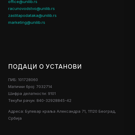
office@unilib.rs
racunovodstvo@unilib.rs
zastitapodataka@unilib.rs
marketing@unilib.rs
ПОДАЦИ О УСТАНОВИ
ПИБ: 101728060
Матични број: 7032714
Шифра делатности: 9101
Текући рачун: 840-32928845-42
Адреса: Булевар краља Александра 71, 11120 Београд,
Србија