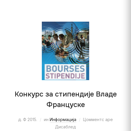
Конкурс за стипендије Владе
Француске
д. Ф 2015.
ин
Информација
Цомментс аре
Дисаблед