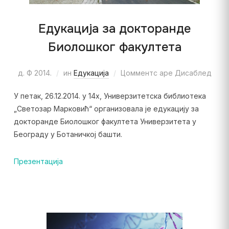
Едукација за докторанде
Биолошког факултета
д. Ф 2014.
ин
Едукација
Цомментс аре Дисаблед
У петак, 26.12.2014. у 14х, Универзитетска библиотека
„Светозар Марковић“ организовала је едукацију за
докторанде Биолошког факултета Универзитета у
Београду у Ботаничкој башти.
Презентација