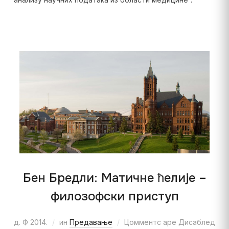
Бен Бредли: Матичне ћелије –
филозофски приступ
д. Ф 2014.
ин
Предавање
Цомментс аре Дисаблед