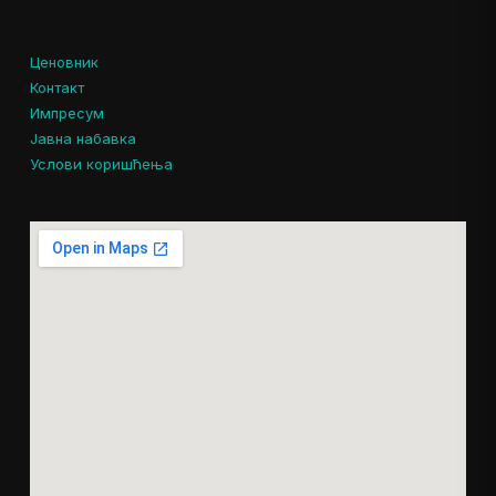
Ценовник
Контакт
Импресум
Јавна набавка
Услови коришћења