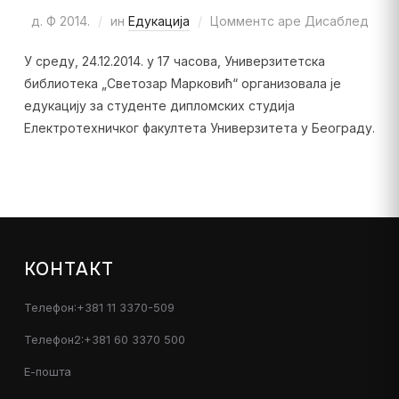
д. Ф 2014.
ин
Едукација
Цомментс аре Дисаблед
У среду, 24.12.2014. у 17 часова, Универзитетска
библиотека „Светозар Марковић“ организовала је
едукацију за студенте дипломских студија
Електротехничког факултета Универзитета у Београду.
КОНТАКТ
Телефон:+381 11 3370-509
Телефон2:+381 60 3370 500
Е-пошта