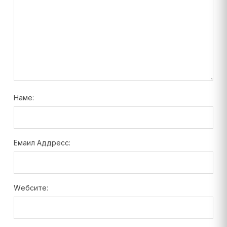
Наме:
Емаил Аддресс:
Wебсите: