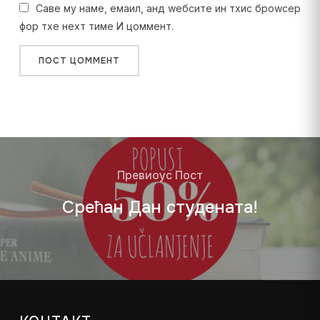
Саве мy наме, емаил, анд wебсите ин тхис броwсер
фор тхе неxт тиме И цоммент.
Превиоус Пост
Срећан Дан студената!