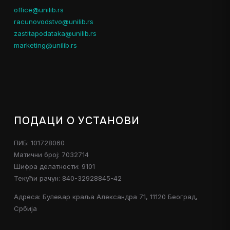
office@unilib.rs
racunovodstvo@unilib.rs
zastitapodataka@unilib.rs
marketing@unilib.rs
ПОДАЦИ О УСТАНОВИ
ПИБ: 101728060
Матични број: 7032714
Шифра делатности: 9101
Текући рачун: 840-32928845-42
Адреса: Булевар краља Александра 71, 11120 Београд,
Србија