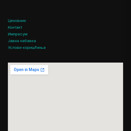
Ценовник
Контакт
Импресум
Јавна набавка
Услови коришћења