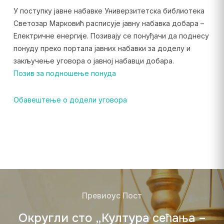
У поступку јавне набавке Универзитетска библиотека
Светозар Марковић расписује јавну набавка добара –
Електричне енергије. Позивају се понуђачи да поднесу
понуду преко портала јавних набавки за доделу и
закључење уговора о јавној набавци добара.
Позив за подношење понуда
Обавештење о додели уговора
Превиоус Пост
Округли сто „Култура сећања –