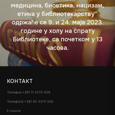
медицина, биоетика, нацизам,
етика у библиотекарству“
одржаће се 9. и 24. маја 2023.
године у холу на спрату
Библиотеке, са почетком у 13
часова.
КОНТАКТ
Телефон:+381 11 3370-509
Телефон2:+381 60 3370 500
Е-пошта