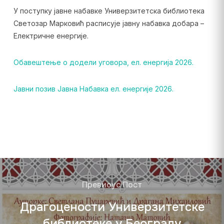
У поступку јавне набавке Универзитетска библиотека
Светозар Марковић расписује јавну набавка добара –
Електричне енергије.
Обавештење о додели уговора, ел. енергија 2026.
Јавни позив Јавна Набавка ел. енергије 2026.
Превиоус Пост
Драгоцености Универзитетске
библиотеке у Београду