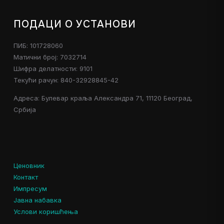
ПОДАЦИ О УСТАНОВИ
ПИБ: 101728060
Матични број: 7032714
Шифра делатности: 9101
Текући рачун: 840-32928845-42
Адреса: Булевар краља Александра 71, 11120 Београд,
Србија
Ценовник
Контакт
Импресум
Јавна набавка
Услови коришћења