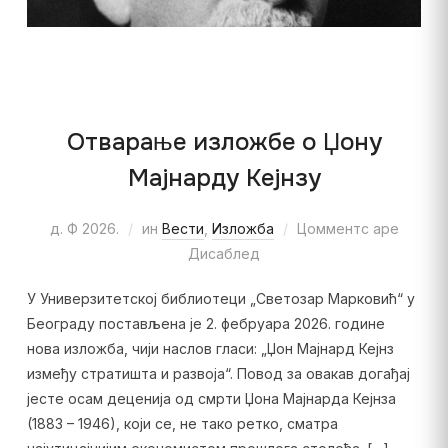
Отварање изложбе о Џону
Мајнарду Кејнзу
д. Ф 2026.
ин
Вести
,
Изложба
Цомментс аре
Дисаблед
У Универзитетској библиотеци „Светозар Марковић“ у
Београду постављена је 2. фебруара 2026. године
нова изложба, чији наслов гласи: „Џон Мајнард Кејнз
између стратишта и развоја“. Повод за овакав догађај
јесте осам деценија од смрти Џона Мајнарда Кејнза
(1883 – 1946), који се, не тако ретко, сматра