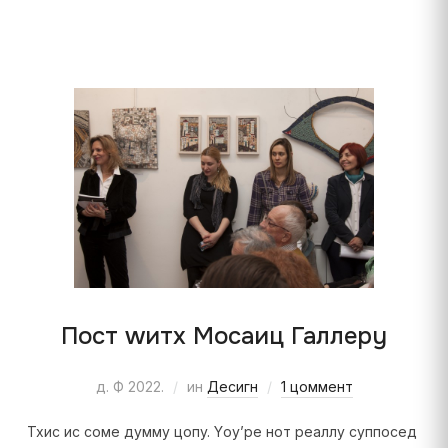
Пост wитх Мосаиц Галлерy
д. Ф 2022.
ин
Десигн
1 цоммент
Тхис ис соме думмy цопy. Yоу’ре нот реаллy суппосед