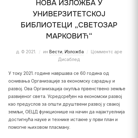
НОВА ИЗЛОЖБА У
УНИВЕРЗИТЕТСКОЈ
БИБЛИОТЕЦИ „СВЕТОЗАР
МАРКОВИЋ“
д. Ф 2021.
ин
Вести
,
Изложба
Цомментс аре
Дисаблед
У току 2021. године навршава се 60 година од
оснивања Организације за економску сарадњу и
развој. Ова Организација окупља првенствено земље
развијеног света. Усредсређен на економски развој
као предуслов за општи друштвени развој у свакој
земљи, ОЕЦД функционише на начин да најактуелнија
достигнућа науке и технике истакне у први план и
помогне њиховом пласману.