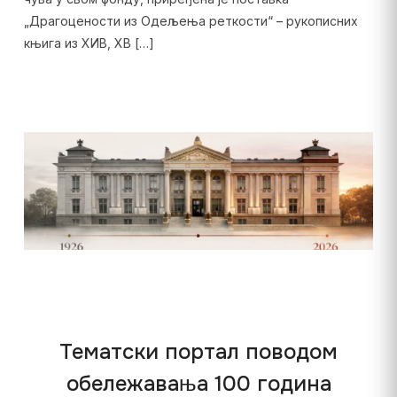
„Драгоцености из Одељења реткости“ – рукописних
књига из XИВ, XВ […]
Тематски портал поводом
обележавања 100 година