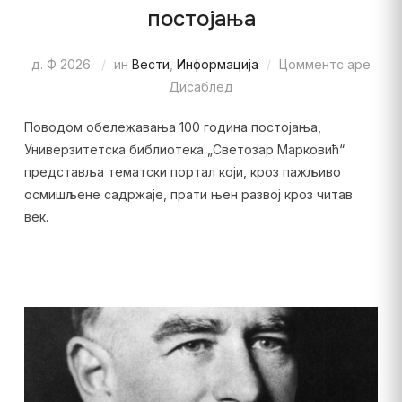
постојања
д. Ф 2026.
ин
Вести
,
Информација
Цомментс аре
Дисаблед
Поводом обележавања 100 година постојања,
Универзитетска библиотека „Светозар Марковић“
представља тематски портал који, кроз пажљиво
осмишљене садржаје, прати њен развој кроз читав
век.