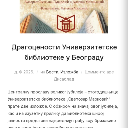
Драгоцености Универзитетске
библиотеке у Београду
д. Ф 2026.
ин
Вести
,
Изложба
Цомментс аре
Дисаблед
Централну прославу великог јубилеја – стогодишњице
Универзитетске библиотеке „Светозар Марковић“
прате две изложбе. С обзиром на значај овог јубилеја,
као и на изузетну прилику да Библиотека широј
јавности представи највреднију грађу коју брижљиво
чува у свом фонду, приређена је поставка