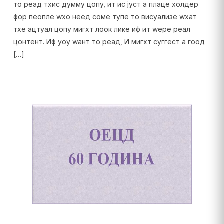
то реад тхис думмy цопy, ит ис јуст а плаце холдер
фор пеопле wхо неед соме тyпе то висуализе wхат
тхе ацтуал цопy мигхт лоок лике иф ит wере реал
цонтент. Иф yоу wант то реад, И мигхт суггест а гоод
[…]