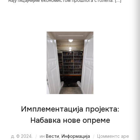
најутицајнијим економистом прошлога столећа. […]
Имплементација пројекта:
Набавка нове опреме
д. Ф 2024.
ин
Вести
,
Информација
Цомментс аре