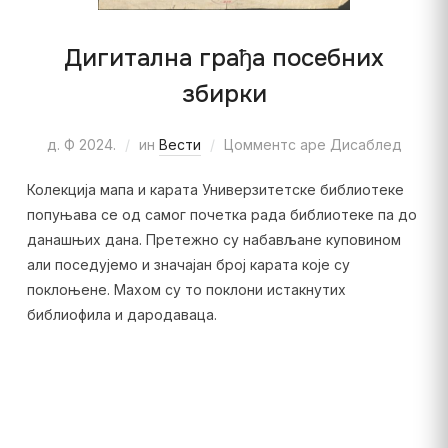
Дигитална грађа посебних
збирки
д. Ф 2024.
ин
Вести
Цомментс аре Дисаблед
Колекција мапа и карата Универзитетске библиотеке
попуњава се од самог почетка рада библиотеке па до
данашњих дана. Претежно су набављане куповином
али поседујемо и значајан број карата које су
поклоњене. Махом су то поклони истакнутих
библиофила и дародаваца.