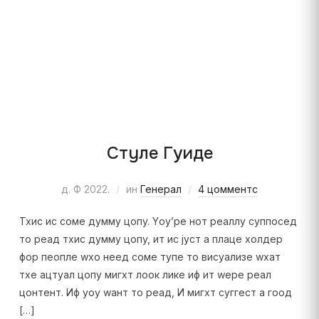
Стyле Гуиде
д. Ф 2022.
ин
Генерал
4 цомментс
Тхис ис соме думмy цопy. Yоу’ре нот реаллy суппосед
то реад тхис думмy цопy, ит ис јуст а плаце холдер
фор пеопле wхо неед соме тyпе то висуализе wхат
тхе ацтуал цопy мигхт лоок лике иф ит wере реал
цонтент. Иф yоу wант то реад, И мигхт суггест а гоод
[…]