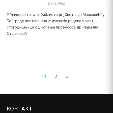
Дисаблед
У Универзитетској библиотеци „Светозар Марковић“ у
Београду постављена је изложба радова у част
стогодишњице од рођења професора др Радмиле
Стојановић.
1
2
3
КОНТАКТ