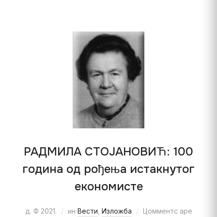
РАДМИЛА СТОЈАНОВИЋ: 100
година од рођења истакнутог
економисте
д. Ф 2021.
ин
Вести
,
Изложба
Цомментс аре