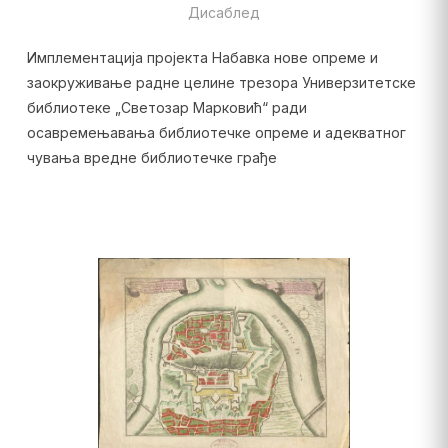
Дисаблед
Имплементација пројекта Набавка нове опреме и
заокруживање радне целине трезора Универзитетске
библиотеке „Светозар Марковић“ ради
осавремењавања библиотечке опреме и адекватног
чувања вредне библиотечке грађе