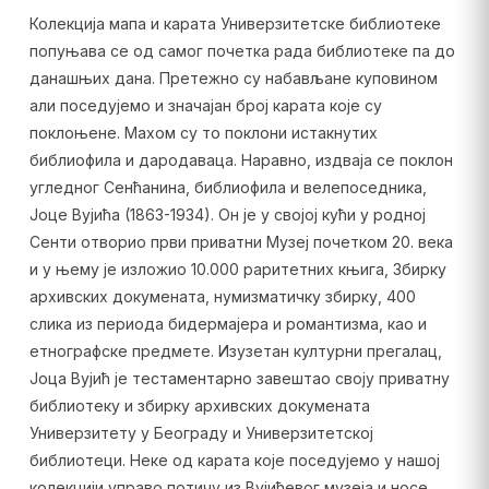
Колекција мапа и карата Универзитетске библиотеке
попуњава се од самог почетка рада библиотеке па до
данашњих дана. Претежно су набављане куповином
али поседујемо и значајан број карата које су
поклоњене. Махом су то поклони истакнутих
библиофила и дародаваца. Наравно, издваја се поклон
угледног Сенћанина, библиофила и велепоседника,
Јоце Вујића (1863-1934). Он је у својој кући у родној
Сенти отворио први приватни Музеј почетком 20. века
и у њему је изложио 10.000 раритетних књига, Збирку
архивских докумената, нумизматичку збирку, 400
слика из периода бидермајера и романтизма, као и
етнографске предмете. Изузетан културни прегалац,
Јоца Вујић је тестаментарно завештао своју приватну
библиотеку и збирку архивских докумената
Универзитету у Београду и Универзитетској
библиотеци. Неке од карата које поседујемо у нашој
колекцији управо потичу из Вујићевог музеја и носе