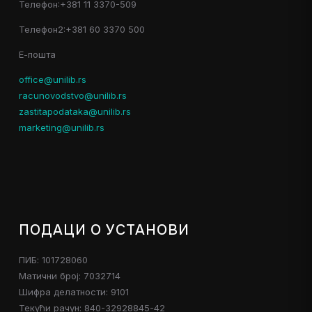
Телефон:+381 11 3370-509
Телефон2:+381 60 3370 500
Е-пошта
office@unilib.rs
racunovodstvo@unilib.rs
zastitapodataka@unilib.rs
marketing@unilib.rs
ПОДАЦИ О УСТАНОВИ
ПИБ: 101728060
Матични број: 7032714
Шифра делатности: 9101
Текући рачун: 840-32928845-42