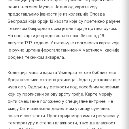
печат његовог Музеја. Једна од карата коју
представљамо јавности је из колекције Опсада
Београда која броји 12 карата које су претежно рађене
техником бакрореза осим једне која је цртана руком.
На овој карти је представљен план битке од 16.
августа 1717. године. У питању је географска карта која
је ручно цртана ферогалотанинским мастилом, касније
обојена техником акварела.
Колекција мапа и карата Универзитетске библиотеке
броји неколико стотина јединица. Један део колекције
чува се у Одељењу реткости под посебним условима
који су прописани за ову врсту грађе. Карте морају
бити смештене положено у специјалне витрине. Не
смеју бити изложене директном утицају сунчевих
зрака и светлости. Просторија мора имати регулисану
температуру и степен влажности, тако да влажност