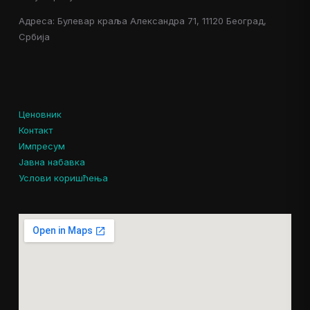
Адреса: Булевар краља Александра 71, 11120 Београд,
Србија
Ценовник
Контакт
Импресум
Јавна набавка
Услови коришћења