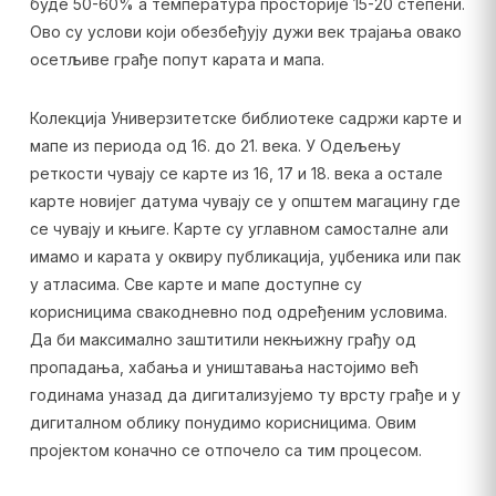
буде 50-60% а температура просторије 15-20 степени.
Ово су услови који обезбеђују дужи век трајања овако
осетљиве грађе попут карата и мапа.
Колекција Универзитетске библиотеке садржи карте и
мапе из периода од 16. до 21. века. У Одељењу
реткости чувају се карте из 16, 17 и 18. века а остале
карте новијег датума чувају се у општем магацину где
се чувају и књиге. Карте су углавном самосталне али
имамо и карата у оквиру публикација, уџбеника или пак
у атласима. Све карте и мапе доступне су
корисницима свакодневно под одређеним условима.
Да би максимално заштитили некњижну грађу од
пропадања, хабања и уништавања настојимо већ
годинама уназад да дигитализујемо ту врсту грађе и у
дигиталном облику понудимо корисницима. Овим
пројектом коначно се отпочело са тим процесом.