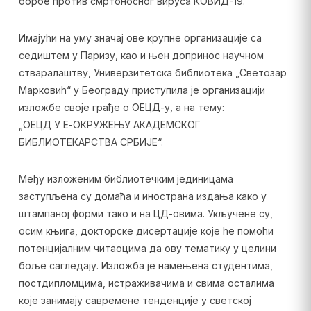
борбе против смртоносног вируса КОВИД-19.
Имајући на уму значај ове крупне организације са
седиштем у Паризу, као и њен допринос научном
стваралаштву, Универзитетска библиотека „Светозар
Марковић“ у Београду приступила је организацији
изложбе своје грађе о ОЕЦД-у, а на тему:
„ОЕЦД У Е-ОКРУЖЕЊУ АКАДЕМСКОГ
БИБЛИОТЕКАРСТВА СРБИЈЕ“.
Међу изложеним библиотечким јединицама
заступљена су домаћа и инострана издања како у
штампаној форми тако и на ЦД-овима. Укључене су,
осим књига, докторске дисертације које ће помоћи
потенцијалним читаоцима да ову тематику у целини
боље сагледају. Изложба је намењена студентима,
постдипломцима, истраживачима и свима осталима
које занимају савремене тенденције у светској