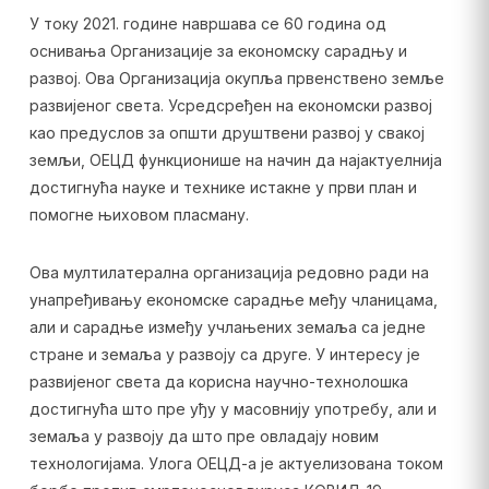
У току 2021. године навршава се 60 година од
оснивања Организације за економску сарадњу и
развој. Ова Организација окупља првенствено земље
развијеног света. Усредсређен на економски развој
као предуслов за општи друштвени развој у свакој
земљи, ОЕЦД функционише на начин да најактуелнија
достигнућа науке и технике истакне у први план и
помогне њиховом пласману.
Ова мултилатерална организација редовно ради на
унапређивању економске сарадње међу чланицама,
али и сарадње између учлањених земаља са једне
стране и земаља у развоју са друге. У интересу је
развијеног света да корисна научно-технолошка
достигнућа што пре уђу у масовнију употребу, али и
земаља у развоју да што пре овладају новим
технологијама. Улога ОЕЦД-а је актуелизована током