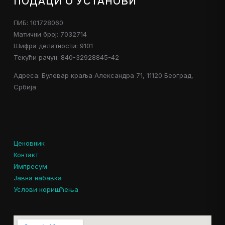
ПОДАЦИ О УСТАНОВИ
ПИБ: 101728060
Матични број: 7032714
Шифра делатности: 9101
Текући рачун: 840-32928845-42
Адреса: Булевар краља Александра 71, 11120 Београд,
Србија
Ценовник
Контакт
Импресум
Јавна набавка
Услови коришћења