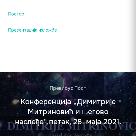
Постер
Презентација изложбе
Превиоус Пост
Конференција „Димитрије
Митриновић и његово
наслеђе“,петак, 28. маја 2021.