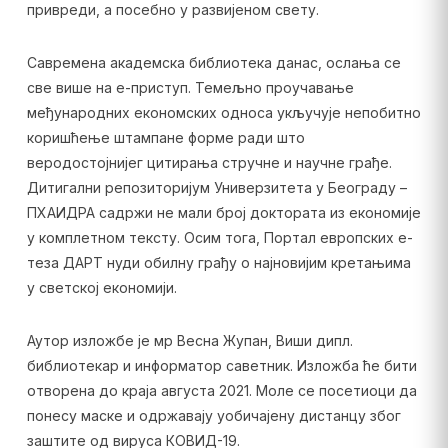
привреди, а посебно у развијеном свету.
Савремена академска библиотека данас, ослања се
све више на е-приступ. Темељно проучавање
међународних економских односа укључује непобитно
коришћење штампане форме ради што
веродостојнијег цитирања стручне и научне грађе.
Дитигални репозиторијум Универзитета у Београду –
ПХАИДРА садржи не мали број доктората из економије
у комплетном тексту. Осим тога, Портал европских е-
теза ДАРТ нуди обилну грађу о најновијим кретањима
у светској економији.
Аутор изложбе је мр Весна Жупан, Виши дипл.
библиотекар и информатор саветник. Изложба ће бити
отворена до краја августа 2021. Моле се посетиоци да
понесу маске и одржавају уобичајену дистанцу због
заштите од вируса КОВИД-19.