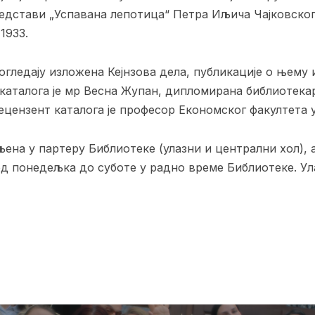
представи „Успавана лепотица“ Петра Иљича Чајковског
1933.
изложена Кејнзова дела, публикације о њему и о
каталога је мр Весна Жупан, дипломирана библиотека
ецензент каталога је професор Економског факултета 
артеру Библиотеке (улазни и централни хол), а 
д понедељка до суботе у радно време Библиотеке. Ула