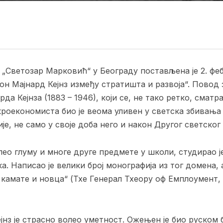
 „Светозар Марковић“ у Београду постављена је 2. фе
Џон Мајнард Кејнз између стратишта и развоја“. Повод 
да Кејнза (1883 – 1946), који се, не тако ретко, смат
роекономиста био је веома уливен у светска збивања 
је, не само у своје доба него и након Другог светског 
у и многе друге предмете у школи, студирао је м
. Написао је велики број монографија из тог домена, а
 камате и новца“ (Тхе Генерал Тхеорy оф Емплоyмент,
страсно волео уметност. Ожењен је био руском б