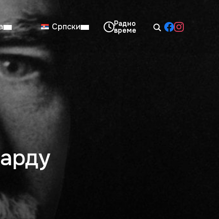
а
Српски
08:00–14:00
Нед: Затворено
нарду