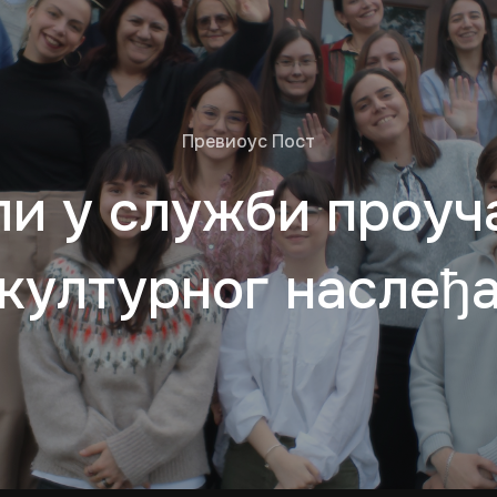
Превиоус Пост
ли у служби проуч
културног наслeђ