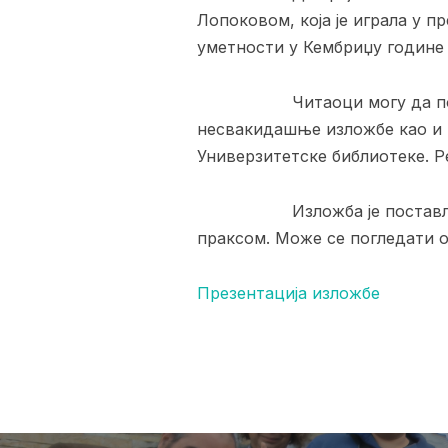
Лопоковом, која је играла у 
уметности у Кембриџу године 
Читаоци могу да погледају 
несвакидашње изложбе као и 
Универзитетске библиотеке. Р
Изложба је постављена у п
праксом. Може се погледати о
Презентација изложбе