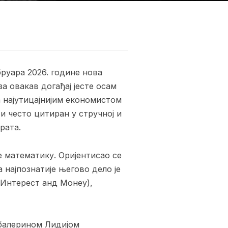
бруара 2026. године нова
за овакав догађај јесте осам
ра најутицајнијим економистом
и често цитиран у стручној и
рата.
атематику. Оријентисао се
 најпознатије његово дело је
 Интерест анд Монеy),
алерином Лидијом