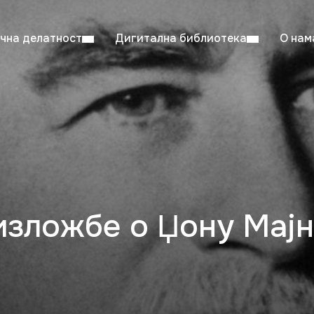
чна делатност
Дигитална библиотека
О нам
ентска читаоница: 08:00–23:00
Суб: 
Радно време од 06. јула до 29. августа
зложбе о Џону Мај