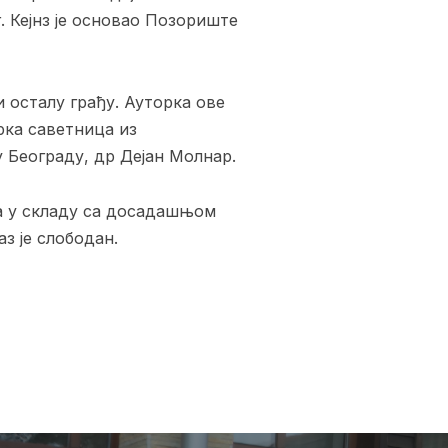
. Кејнз је основао Позориште
сталу грађу. Ауторка ове
рка саветница из
у Београду, др Дејан Молнар.
у складу са досадашњом
з је слободан.