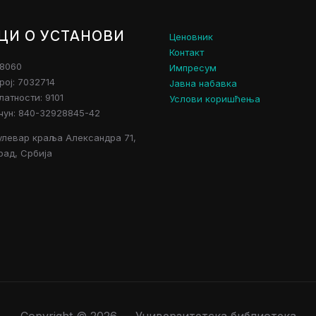
ЦИ О УСТАНОВИ
Ценовник
Контакт
28060
Импресум
рој: 7032714
Јавна набавка
атности: 9101
Услови коришћења
чун: 840-32928845-42
улевар краља Александра 71,
рад, Србија
Copyright © 2026 — Универзитетска библиотека