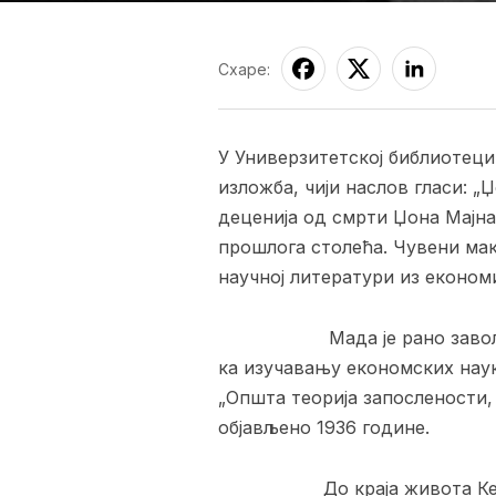
Схаре:
У Универзитетској библиотеци
изложба, чији наслов гласи: „
деценија од смрти Џона Мајнар
прошлога столећа. Чувени мак
научној литератури из економи
Мада је рано заволео глум
ка изучавању економских наука
„Општа теорија запослености,
објављено 1936 године.
До краја живота Кејнз је 