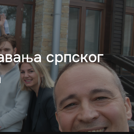
авања српског
а