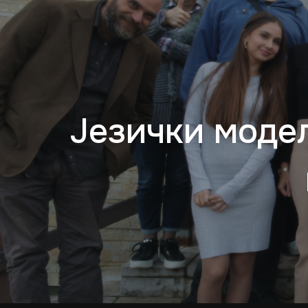
Јeзички модe