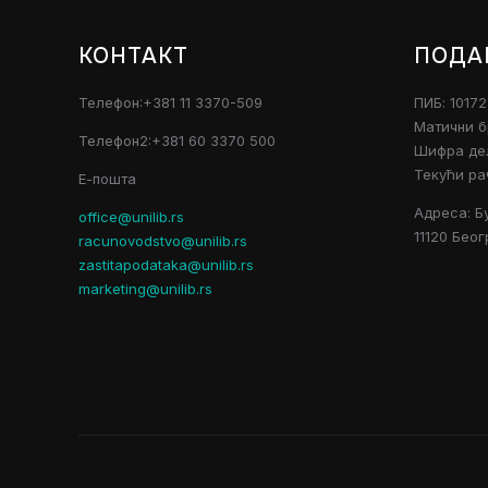
КОНТАКТ
ПОДА
Телефон:+381 11 3370-509
ПИБ: 1017
Матични б
Телефон2:+381 60 3370 500
Шифра дел
Текући ра
Е-пошта
Адреса: Б
office@unilib.rs
11120 Беог
racunovodstvo@unilib.rs
zastitapodataka@unilib.rs
marketing@unilib.rs