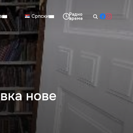
а
Српски
08:00–14:00
Нед: Затворено
вка нове