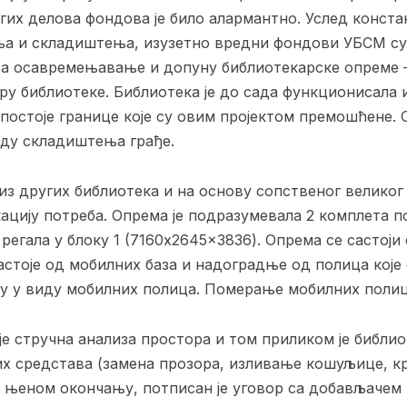
гих делова фондова је било алармантно. Услед конста
а и складиштења, изузетно вредни фондови УБСМ су
 за осавремењавање и допуну библиотекарске опреме –
зору библиотеке. Библиотека је до сада функционисала
 постоје границе које су овим пројектом премошћене.
леду складиштења грађе.
 из других библиотека и на основу сопственог велико
ацију потреба. Опрема је подразумевала 2 комплета п
регала у блоку 1 (7160x2645x3836). Опрема се састоји
астоје од мобилних база и надоградње од полица које 
ну у виду мобилних полица. Померање мобилних поли
је стручна анализа простора и том приликом је библи
их средстава (замена прозора, изливање кошуљице, к
о њеном окончању, потписан је уговор са добављачем 