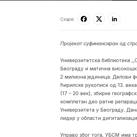
Схаре:
Пројекат суфинансиран од стр
Универзитетска библиотека ,,
Београду и матична високошко
2 милиона јединица. Делови фо
ћирилске рукописе од 13. века
(17 – 20 век), збирке географс
комплетан део ратне репараци
Универзитета у Београду. Да
лидер у области дигитализаци
Управо због тога, УБСМ има т