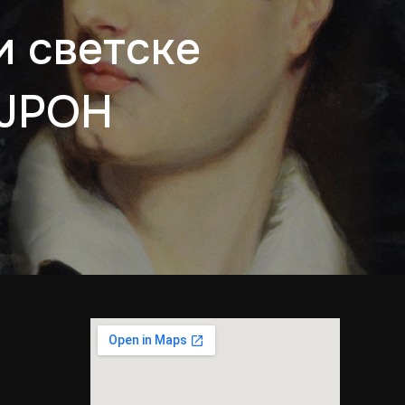
 светске
АЈРОН