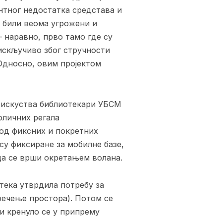
нтног недостатка средстава и
 били веома угрожени и
 наравно, прво тамо где су
 искључиво због стручности
 Односно, овим пројектом
г искуства библиотекари УБСМ
оличних регала
 од фиксних и покретних
су фиксиране за мобилне базе,
ца се врши окретањем волана.
отека утврдила потребу за
речење простора). Потом се
и кренуло се у припрему