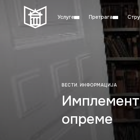
Услуге
Претрага
Стру
Пон–пет: 08:00–20:00
Студ
ВЕСТИ
,
ИНФОРМАЦИЈА
Имплемента
опреме