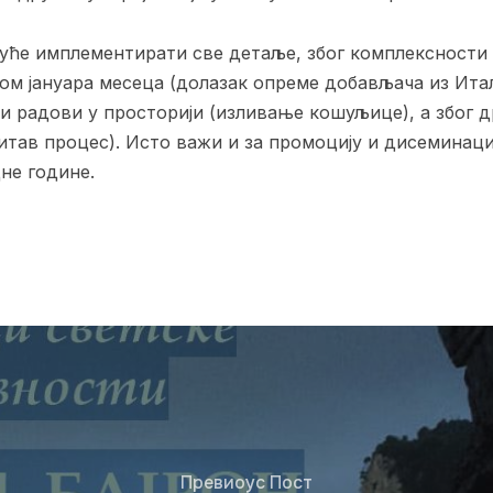
уће имплементирати све детаље, због комплексности 
м јануара месеца (долазак опреме добављача из Италиј
ни радови у просторији (изливање кошуљице), а због 
итав процес). Исто важи и за промоцију и дисеминаци
не године.
Превиоус Пост