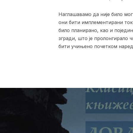
Наглашавамо да није било мог
они бити имплементирани токо
било планирано, као и поједи
згради, што је пролонгирало ч
бити учињено почетком наред