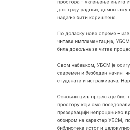
простора – уклањање књига и
док трају радови, демонтажу
надаље бити коришћене.
По доласку нове опреме – изв
читаве имплементације, УБСМ 
била довољна за читав процес
Овом набавком, УБСМ је осигур
савремен и безбедан начин, ч
студената и истраживача. На
Основни циљ пројекта је био 
простору који смо поседовали
презервацији непроцењиво вре
обзиром на карактер УБСМ, по
библиотека истог и целокупно