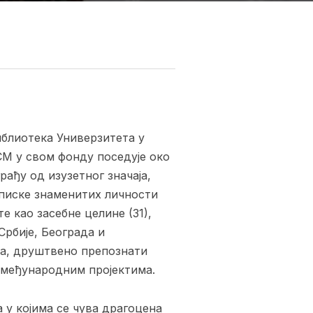
иблиотека Универзитета у
СМ у свом фонду поседује око
рађу од изузетног значаја,
реписке знаменитих личности
те као засебне целине (31),
рбије, Београда и
ва, друштвено препознати
 међународним пројектима.
у којима се чува драгоцена