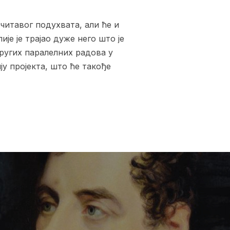
читавог подухвата, али ће и
е је трајао дуже него што је
других паралелних радова у
ју пројекта, што ће такође