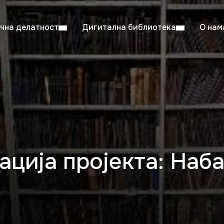
чна делатност
Дигитална библиотека
О нам
ентска читаоница: 08:00–23:00
Суб: 
Радно време од 06. јула до 29. августа
ција пројекта: Наба