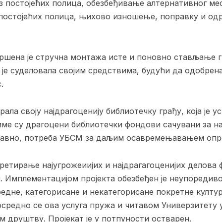
з постојећих полица, обезбеђивање алтернативног м
 постојећих полица, њихово изношење, поправку и од
ршена је стручна монтажа исте и поновно стављање 
је суделовала својим средствима, будући да одобре
.
ала своју најдрагоценију библиотечку грађу, која је у
име су драгоцени библиотечки фондови сачувани за н
равно, потреба УБСМ за даљим осавремењавањем опре
третирање најугрожеиијих и најдрагагоценијих делова
. Имплементацијом пројекта обезбеђен је неупоредиво
дне, категорисане и некатегорисане покретне култур
средно се ова услуга пружа и читавом Универзитету 
м друштву. Пројекат је у потпуности остварен.