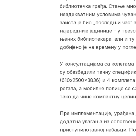
библиотечка грађа. Стање мно
неадекватним условима чувањ
заиста је био „последњи час“
највредније јединице – у тре
њених библиотекара, али и ту
добијено је на времену у пог
У консултацијама са колегама
су обезбедили тачну специфик
(610x2500x3836) и 4 комплета 
регала, а мобилне полице се с
тако да чине компактну цели
Пре имплементације, урађена 
додатна улагања из сопствен
приступило јавној набавци. П