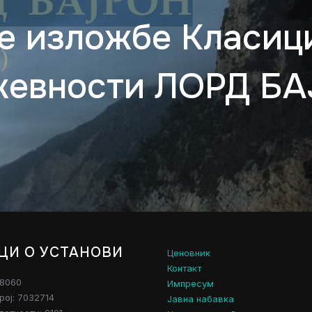
е изложбе Класици
евности ЛОРД Б
ЦИ О УСТАНОВИ
Ценовник
Контакт
28060
Импресум
рој: 7032714
Јавна набавка