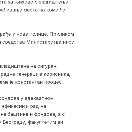
еста за њихово складиштење
ређивање места на коме ће
грађе у нове полице. Приликом
на средства Министарства нису
складиштена на сигуран,
аредне генерације корисника,
ме је константан процес.
 фондова у адекватном
 ефикаснији рад на
не баштине и фондова, а с
у Београду, факултетим аи