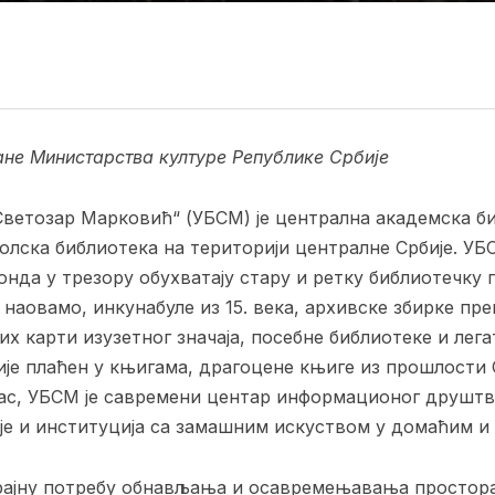
ане Министарства културе Републике Србије
Светозар Марковић“ (УБСМ) је централна академска б
лска библиотека на територији централне Србије. УБ
нда у трезору обухватају стару и ретку библиотечку г
 наовамо, инкунабуле из 15. века, архивске збирке п
ких карти изузетног значаја, посебне библиотеке и лега
је плаћен у књигама, драгоцене књиге из прошлости С
нас, УБСМ је савремени центар информационог друшт
је и институција са замашним искуством у домаћим и
рајну потребу обнављања и осавремењавања простора 