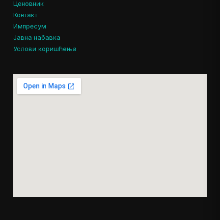
Ценовник
Контакт
Импресум
Јавна набавка
Услови коришћења