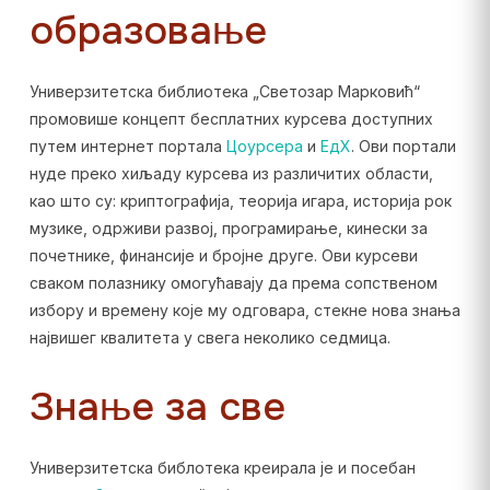
образовање
Универзитетска библиотека „Светозар Марковић“
промовише концепт бесплатних курсева доступних
путем интернет портала
Цоурсера
и
ЕдX
. Ови портали
нуде преко хиљаду курсева из различитих области,
као што су: криптографија, теорија игара, историја рок
музике, одрживи развој, програмирање, кинески за
почетнике, финансије и бројне друге. Ови курсеви
сваком полазнику омогућавају да према сопственом
избору и времену које му одговара, стекне нова знања
највишег квалитета у свега неколико седмица.
Знање за све
Универзитетска библотека креирала је и посебан