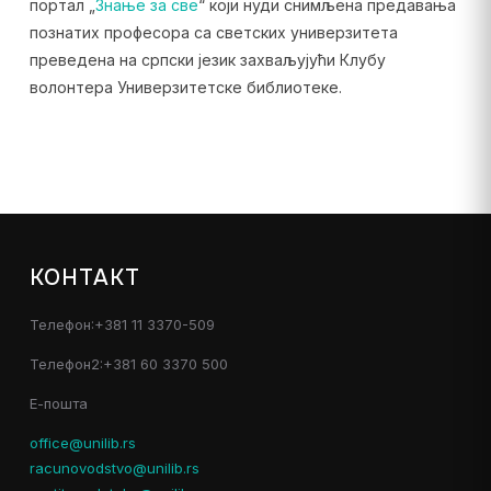
портал „
Знање за све
“ који нуди снимљена предавања
познатих професора са светских универзитета
преведена на српски језик захваљујући Клубу
волонтера Универзитетске библиотеке.
КОНТАКТ
Телефон:+381 11 3370-509
Телефон2:+381 60 3370 500
Е-пошта
office@unilib.rs
racunovodstvo@unilib.rs