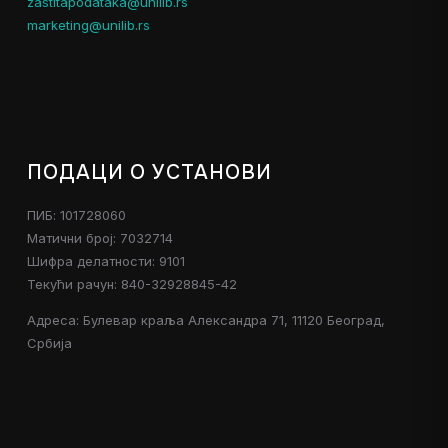
zastitapodataka@unilib.rs
marketing@unilib.rs
ПОДАЦИ О УСТАНОВИ
ПИБ: 101728060
Матични број: 7032714
Шифра делатности: 9101
Текући рачун: 840-32928845-42
Адреса: Булевар краља Александра 71, 11120 Београд,
Србија