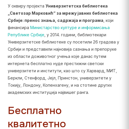
У оквиру пројекта
Универзитетска библиотека
„Светозар Марковић“ за мрежу јавних библиотека
Србије: пренос знања, садржаја и програма
, који
финансира
Министарство културе и информисања
Републике Србије
, у 2014. години, библиотекари
Универзитетске библиотеке су посетили 26 градова у
Србији и представили најновија сазнања и препоруке
из области доживотног учења које данас путем
интернета бесплатно нуде престижни светски
универзитети и институти, као што су Харвард, МИТ,
Беркли, Стенфорд, Јејл, Принстон, универзитети у
Токију, Лондону, Копенхагену, и на стотине других
академских институција највишег ранга.
Бесплатно
квалитетно