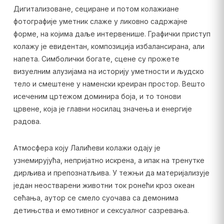
Дигитализоване, сециране и потом колажиане
фотографије уметник слаже у ликовно садржајне
форме, на којима даље интервенише. Графички приступ
колажу је евидентан, композиција избалансирана, али
напета. Симболички богате, сцене су прожете
визуелним алузијама на историју уметности и људско
тело и смештене у наменски креиран простор. Вешто
исеченим цртежом доминира боја, и то тонови
црвене, која је главни носилац значења и енергије
радова.
Атмосфера коју Лалићеви колажи одају је
узнемирујућа, непријатно искрена, а ипак на тренутке
дирљива и препознатљива. У тежњи да материјализује
један неостварени животни ток ронећи кроз океан
сећања, аутор се смело суочава са демонима
детињства и емотивног и сексуалног сазревања.