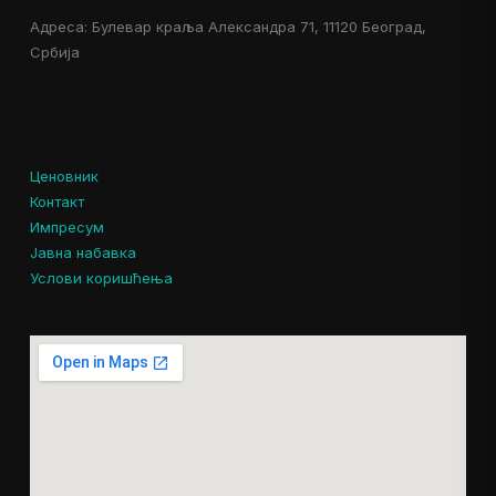
Адреса: Булевар краља Александра 71, 11120 Београд,
Србија
Ценовник
Контакт
Импресум
Јавна набавка
Услови коришћења