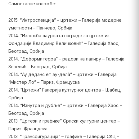
Самосталне изложбе:
2015. “Интроспекција” – цртежи – Галерија модерне
уметности – Панчево, Србија
2014. “Изложба лауреата награде за цртеж из
Фондације Владимир Величковић” – Галерија Хаос,
Београд, Србија
2014. “Деформитерра” – радови на папиру – Галерија
Зечевић – Београд, Србија
2014. “Ау деданс ет ау-делà” – цртежи – Галерија
“Мистер Ло” – Париз, Француска
2014. “Цртежи” Галерија културног центра – Шабац,
Србија
2014. “Изнутра и дубље” – цртежи – Галерија Хаос –
Београд, Србија
2013. “Цртези и графике” Српски културни центар –
Париз, Француска
2013. “Трансфигурација” – графике – Галерија СКЦ –