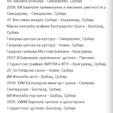
XВ Ликовна колонија – Смедерево, Србија
2008. ВИ Бијенале примењених и ликовних уметности у
Смедереву – Смедерево, Србија
47. Фестивал младих Србије – Књажевац, Србија
Мајска изложба графике Београдског Круга – Београд,
Србија
Галерија центра за културу – Смедерево, Србија
Галерија центра за културу – Ковин, Србија
Градска галерија Мостови Балкана – Крагујевац
2007. И Бијениале оригиналног цртежа – Панчево
Студентске графике ФИЛУМ и ФПУ – Крагујевац, Србија
25. Октобарски салон – Ковин, Србија
ИИ Изложба акта – Шабац, Србија
2006. XИИ Београдска мини арт сцена – Галерија
Сингидунум – Београд, Србија
ВИ Изложба портрета – Шабац, Србија
2005. XИИИ Бијенале српског и црногорског
студентског цртежа– Београд, Србија