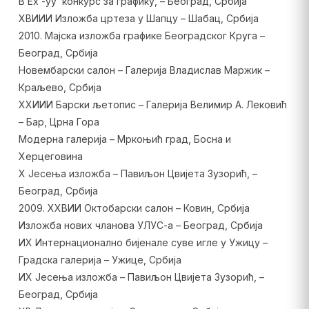
В Еx
-yу
конкурс за графику, – Београд, Србија
XВИИИ Изложба цртеза у Шапцу – Шабац, Србија
2010. Мајска изложба графике Београдског Круга –
Београд, Србија
Новембарски салон – Галерија Владислав Маржик –
Краљево, Србија
XXИИИ Барски љетопис – Галерија Велимир А. Лековић
– Бар, Црна Гора
Модерна галерија – Мркоњић град, Босна и
Херцеговина
X Јесења изложба – Павиљон Цвијета Зузорић, –
Београд, Србија
2009. XXВИИ Октобарски салон – Ковин, Србија
Изложба нових чланова УЛУС-а – Београд, Србија
ИX
Интернационално бијенале суве игле у Ужицу –
Градска галерија – Ужице, Србија
ИX
Јесења изложба – Павиљон Цвијета Зузорић, –
Београд, Србија