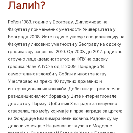
Лалић?
Рођен 1983. године у Београду. Дипломирао на
Факултету примењених уметности Универзитета у
Београду 2008. Исте године уписује специализацију на
Факултету ликовних уметности у Београду на одсеку
графика коју завршава 2010. Од 2008 до 2012. ради као
стручно лице-демонстратор на ФПУ на одсеку
графика. Члан УЛУС-а од 1.1.2009. Приредио 14
самосталних изложби у Србији и иностранству.
Учествовао на преко 40 групних државних и
интернационалних изложби. Добитник је тромесечног
резиденционалног боравка у Цитé интернатионале
дес артс у Паризу. Добитник 3 награде за визуелно
стваралаштво међу којима је и прва награда за цртеж
из Фондације Владимира Величковића. Радови су му
делови колекције Националног музеја и Модерне