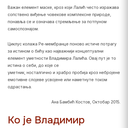
Важан елемент маске, кроз који Лалић често изражава
сопствено виђење човекове комплексне природе,
понавља се и означава стремљење за потпуном
самоспознајом.
Циклус колажа Ре-мембранце поново истиче потрагу
за истином о бићу као најважнији концептуални
елемент уметности Владимира Лалића. Овај пут је то
истина о себи, до које се
уметник, носталгично и храбро пробија кроз небројене
емотивне слојеве усвојене или наметнуте током
одрастања.
Ана Бамбић Костов, Октобар 2015.
Ко је Владимир