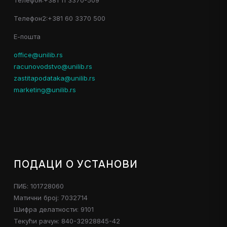
Телефон2:+381 60 3370 500
Е-пошта
office@unilib.rs
racunovodstvo@unilib.rs
zastitapodataka@unilib.rs
marketing@unilib.rs
ПОДАЦИ О УСТАНОВИ
ПИБ: 101728060
Матични број: 7032714
Шифра делатности: 9101
Текући рачун: 840-32928845-42