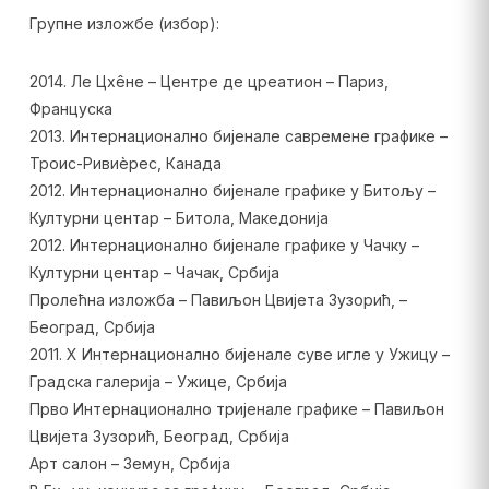
Групне изложбе (избор):
2014. Ле Цхêне – Центре де цреатион – Париз,
Француска
2013. Интернационално бијенале савремене графике –
Троис-Ривиèрес, Канада
2012. Интернационално бијенале графике у Битољу –
Културни центар – Битола, Македонија
2012. Интернационално бијенале графике у Чачку –
Културни центар – Чачак, Србија
Пролећна изложба – Павиљон Цвијета Зузорић, –
Београд, Србија
2011. X Интернационално бијенале суве игле у Ужицу –
Градска галерија – Ужице, Србија
Прво Интернационално тријенале графике – Павиљон
Цвијета Зузорић, Београд, Србија
Арт салон – Земун, Србија