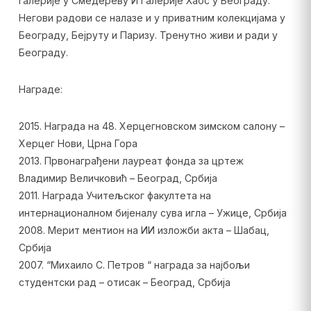
галерије у Смедереву И Галерије Хаос у Београду.
Негови радови се налазе и у приватним колекцијама у
Београду, Бејруту и Паризу. Тренутно живи и ради у
Београду.
Награде:
2015. Награда на 48. Херцегновском зимском салону –
Херцег Нови, Црна Гора
2013. Првонаграђени лауреат фонда за цртеж
Владимир Величковић – Београд, Србија
2011. Награда Учитељског факултета на
интернационалном бијеналу сува игла – Ужице, Србија
2008. Мерит ментион на ИИ изложби акта – Шабац,
Србија
2007. “Михаило С. Петров “ награда за најбољи
студентски рад – отисак – Београд, Србија