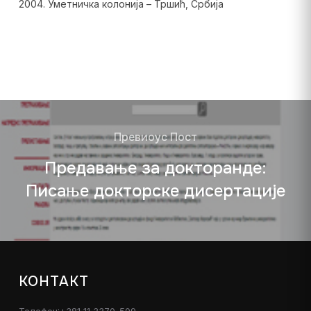
2004. Уметничка колонија – Тршић, Србија
Превиоус Пост
Предавање за докторанде:
Писање докторске дисертације
КОНТАКТ
Телефон:+381 11 3370-509