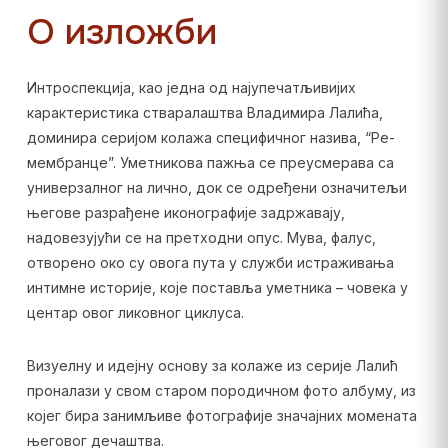
О изложби
Интроспекција, као једна од најупечатљивијих
карактеристика стваралаштва Владимира Лалића,
доминира серијом колажа специфичног назива, “Ре-
мембранце”. Уметникова пажња се преусмерава са
универзалног на лично, док се одређени означитељи
његове разрађене иконографије задржавају,
надовезујући се на претходни опус. Мува, фалус,
отворено око су овога пута у служби истраживања
интимне историје, које поставља уметника – човека у
центар овог ликовног циклуса.
Визуелну и идејну основу за колаже из серије Лалић
проналази у свом старом породичном фото албуму, из
којег бира занимљиве фотографије значајних момената
његовог дечаштва.