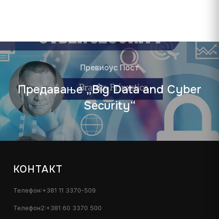
Превиоус Пост
Предавање „Big Data and Cyber
Security“
КОНТАКТ
Телефон:+381 11 3370-509
Телефон2:+381 60 3370 500