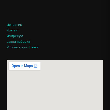
Ценовник
Контакт
Импресум
Јавна набавка
Услови коришћења