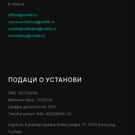
Е-пошта
office@unilib.rs
racunovodstvo@unilib.rs
zastitapodataka@unilib.rs
marketing@unilib.rs
ПОДАЦИ О УСТАНОВИ
ПИБ: 101728060
Матични број: 7032714
Шифра делатности: 9101
Текући рачун: 840-32928845-42
Адреса: Булевар краља Александра 71, 11120 Београд,
Србија