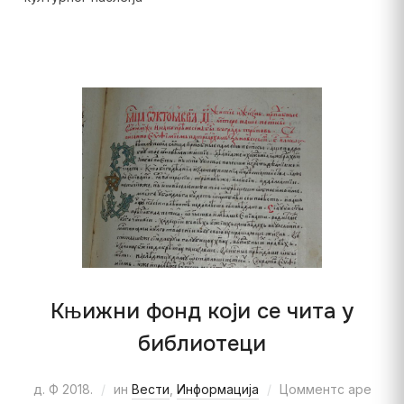
Књижни фонд који се чита у
библиотеци
д. Ф 2018.
ин
Вести
,
Информација
Цомментс аре