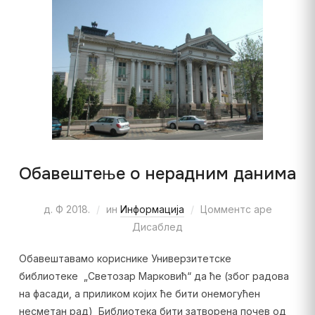
Обавештење о нерадним данима
д. Ф 2018.
ин
Информација
Цомментс аре
Дисаблед
Обавештавамо кориснике Универзитетске
библиотеке „Светозар Марковић“ да ће (због радова
на фасади, а приликом којих ће бити онемогућен
несметан рад) Библиотека бити затворена почев од