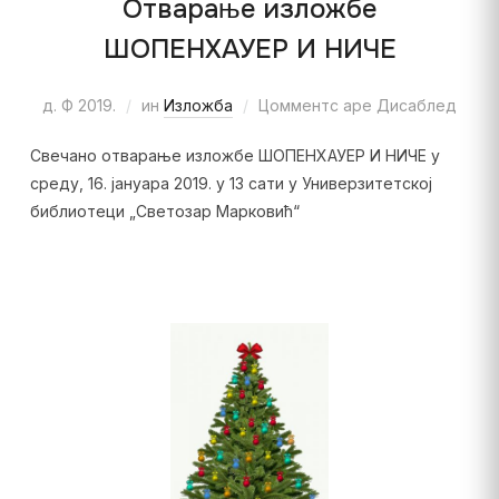
Отварање изложбе
ШОПЕНХАУЕР И НИЧЕ
д. Ф 2019.
ин
Изложба
Цомментс аре Дисаблед
Свечано отварање изложбе ШОПЕНХАУЕР И НИЧЕ у
среду, 16. јануара 2019. у 13 сати у Универзитетској
библиотеци „Светозар Марковић“