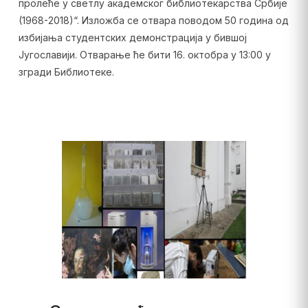
пролеће у светлу академског библиотекарства Србије
(1968-2018)“. Изложба се отвара поводом 50 година од
избијања студентских демонстрација у бившој
Југославији. Отварање ће бити 16. октобра у 13:00 у
згради Библиотеке.