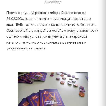
Дисаблед
Према одлуци Управног одбора Библиотеке од
26.02.2018. године, књиге и публикације издате до
краја 1945. године не могу се износити из Библиотеке.
Ова измена ће у најкраћем могућем року, у зависности
од техничких услова, бити унета у електронски
каталог, те молимо кориснике за разумевање и
уважавање ове одлуке.