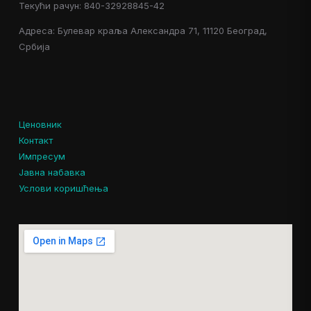
Текући рачун: 840-32928845-42
Адреса: Булевар краља Александра 71, 11120 Београд,
Србија
Ценовник
Контакт
Импресум
Јавна набавка
Услови коришћења