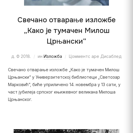
Свечано отварање изложбе
„Како је тумачен Милош
Црњански“
д. Ф 2018.
ин
Изложба
Цомментс аре Дисаблед
Свечано отварање изложбе „Како је тумачен Милош
Црњански“ у Универзитетској библиотеци „Светозар
Марковић“, биће уприличено 14. новембра у 13 сати, у
част јубилеја српског књижевног великана Милоша
Црњанског.