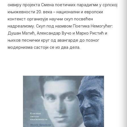
оквиру пројекта Смена поетичких парадигми у српској
књижевности 20. века – национални и европски
контекст организује научни скуп посвећен
надреализму. Скуп под називом Поетика Немогућег:
Душан Матић, Александар Вучо и Марко Ристић и
њихов песнички круг од авангарде до позног
модернизма састоји се из два дела.