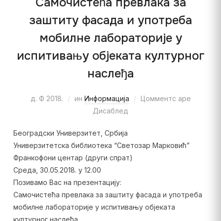
Самочистећа превлака за
заштиту фасада и употреба
мобилне лабораторије у
испитивању објеката културног
наслеђа
д. Ф 2018.
ин
Информација
Цомментс аре
Дисаблед
Београдски Универзитет, Србија
Универзитетска библиотека “Светозар Марковић”
Франкофони центар (други спрат)
Среда, 30.05.2018. у 12.00
Позивамо Вас на презентацију:
Самочистећа превлака за заштиту фасада и употреба
мобилне лабораторије у испитивању објеката
културног наслеђа