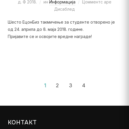
д. Ф 2018.
ин
Информација
Цомментс аре
Дисаблед
Шесто ЕцонБиз такмичење за студенте отворено је
од 24. априла до 8. маја 2018. године.
Пријавите се и освојите вредне награде!
1
2
3
4
КОНТАКТ