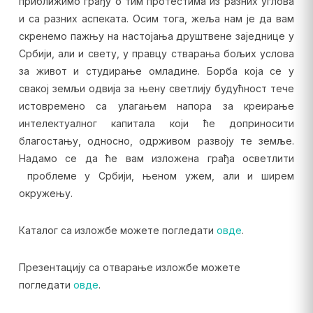
приближимо грађу о тим протестима из разних углова
и са разних аспеката. Осим тога, жеља нам је да вам
скренемо пажњу на настојања друштвене заједнице у
Србији, али и свету, у правцу стварања бољих услова
за живот и студирање омладине. Борба која се у
свакој земљи одвија за њену светлију будућност тече
истовремено са улагањем напора за креирање
интелектуалног капитала који ће доприносити
благостању, односно, одрживом развоју те земље.
Надамо се да ће вам изложена грађа осветлити
проблеме у Србији, њеном ужем, али и ширем
окружењу.
Каталог са изложбе можете погледати
овде
.
Презентацију са отварање изложбе можете
погледати
овде
.