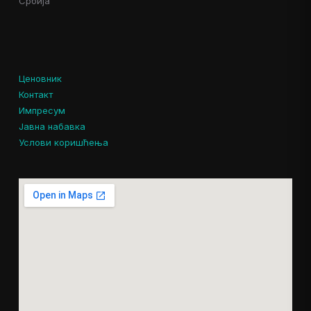
Србија
Ценовник
Контакт
Импресум
Јавна набавка
Услови коришћења