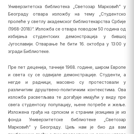
Универзитетска библиотека „Светозар Марковић“ у
Београду отвара изложбу на тему „Студентско
пролеће у светлу академског библиотекарства Србије
(1968-2018)“. Изложба се отвара поводом 50 година од
избијања студентских демонстрација у бившој
Југославији. Отварање ће бити 16. октобра у 13:00 у
згради Библиотеке.
Пре пет деценија, тачније 1968. године, широм Европе
и света су се одвијале демонстрације. Студенти, а
негде и радници, масовно су протестовали у
различитим друштвено-политичким контекстима. Ова
изложба расветљава те догађаје имајући у виду пре
свега студентску популацију, њене потребе и жеље.
Изложена грађа на српском и страним језицима је из
фонда Универзитетске библиотеке „Светозар
Марковић“ у Београду. Циљ нам је био да вам