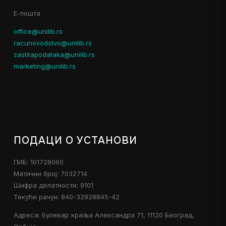
Е-пошта
office@unilib.rs
racunovodstvo@unilib.rs
zastitapodataka@unilib.rs
marketing@unilib.rs
ПОДАЦИ О УСТАНОВИ
ПИБ: 101728060
Матични број: 7032714
Шифра делатности: 9101
Текући рачун: 840-32928845-42
Адреса: Булевар краља Александра 71, 11120 Београд,