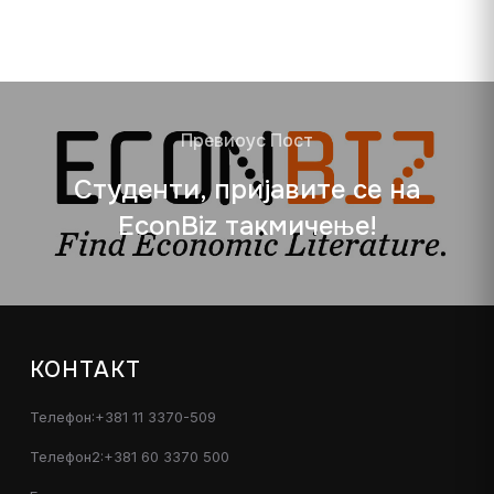
Превиоус Пост
Студенти, пријавите се на
EconBiz такмичење!
КОНТАКТ
Телефон:+381 11 3370-509
Телефон2:+381 60 3370 500