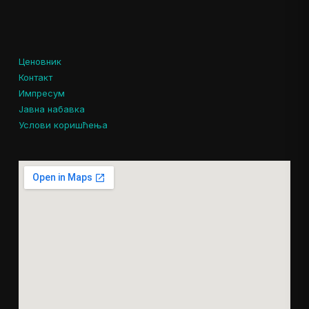
Ценовник
Контакт
Импресум
Јавна набавка
Услови коришћења