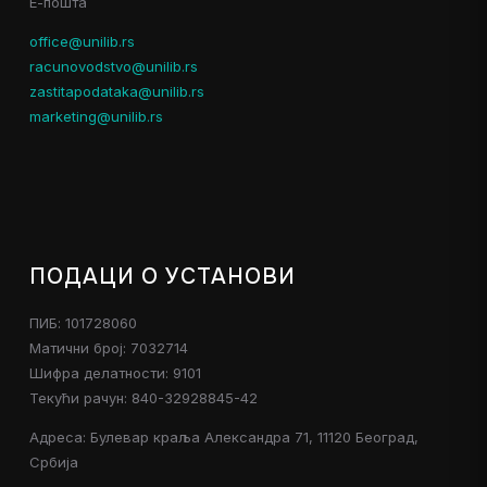
Е-пошта
office@unilib.rs
racunovodstvo@unilib.rs
zastitapodataka@unilib.rs
marketing@unilib.rs
ПОДАЦИ О УСТАНОВИ
ПИБ: 101728060
Матични број: 7032714
Шифра делатности: 9101
Текући рачун: 840-32928845-42
Адреса: Булевар краља Александра 71, 11120 Београд,
Србија