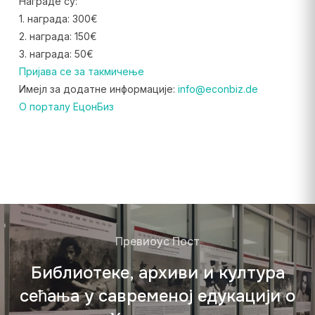
Награде су:
1. награда: 300€
2. награда: 150€
3. награда: 50€
Пријава се за такмичење
Имејл за додатне информације:
info@econbiz.de
О порталу ЕцонБиз
Превиоус Пост
Библиотеке, архиви и култура
сећања у савременој едукацији о