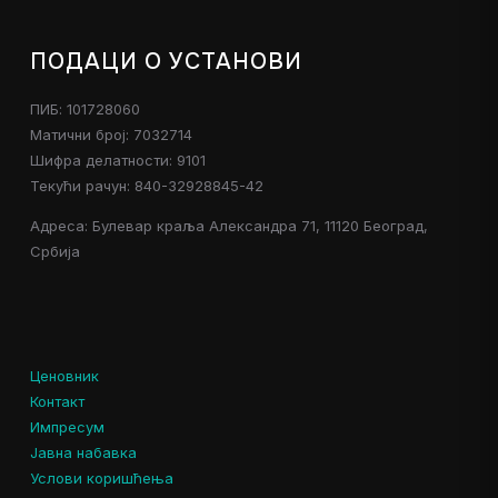
ПОДАЦИ О УСТАНОВИ
ПИБ: 101728060
Матични број: 7032714
Шифра делатности: 9101
Текући рачун: 840-32928845-42
Адреса: Булевар краља Александра 71, 11120 Београд,
Србија
Ценовник
Контакт
Импресум
Јавна набавка
Услови коришћења