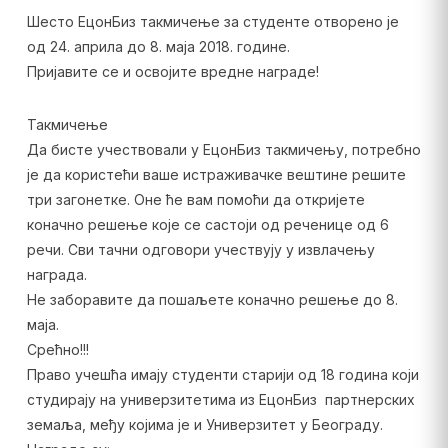
Шесто ЕцонБиз такмичење за студенте отворено је
од 24. априла до 8. маја 2018. године.
Пријавите се и освојите вредне награде!
Такмичење
Да бисте учествовали у ЕцонБиз такмичењу, потребно
је да користећи ваше истраживачке вештине решите
три загонетке. Оне ће вам помоћи да откријете
коначно решење које се састоји од реченице од 6
речи. Сви тачни одговори учествују у извлачењу
награда.
Не заборавите да пошаљете коначно решење до 8.
маја.
Срећно!!!
Право учешћа имају студенти старији од 18 година који
студирају на универзитетима из ЕцонБиз партнерских
земаља, међу којима је и Универзитет у Београду.