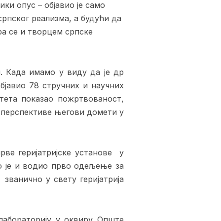
ки опус – објавио је само
српског реализма, а будући да
ра се и творцем српске
. Када имамо у виду да је др
бјавио 78 стручних и научних
итета показао пожртвованост,
е перспективе његови домети у
рве геријатријске установе у
ао је и водио прво одељење за
 званично у свету геријатрија
 лабораторију у оквиру Опште