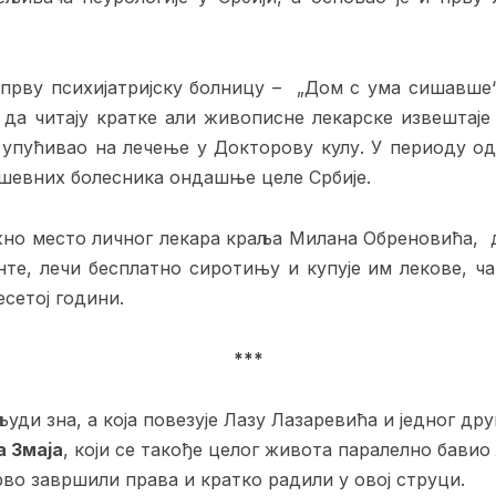
а прву психијатријску болницу – „Дом с ума сишавше“
а читају кратке али живописне лекарске извештаје 
пућивао на лечење у Докторову кулу. У периоду од 
шевних болесника ондашње целе Србије.
жно место личног лекара краља Милана Обреновића, д
те, лечи бесплатно сиротињу и купује им лекове, ча
есетој години.
***
уди зна, а која повезује Лазу Лазаревића и једног д
а Змаја
, који се такође целог живота паралелно бави
рво завршили права и кратко радили у овој струци.