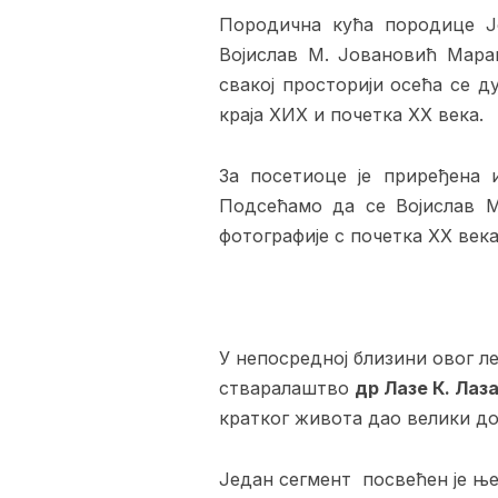
Породична кућа породице Јо
Војислав М. Јовановић Мара
свакој просторији осећа се д
краја XИX и почетка XX века.
За посетиоце је приређена 
Подсећамо да се Војислав М
фотографије с почетка XX века
У непосредној близини овог л
стваралаштво
др Лазе К. Лаз
кратког живота дао велики д
Један сегмент посвећен је ње