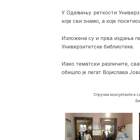
У Одељењу реткости Универзи
које сви знамо, а које посети
Изложена су и прва издања п
Универзитетске библиотеке.
Иако тематски различите, сва
обишло је легат Војислава Јо
Стручни консултанти и 
би