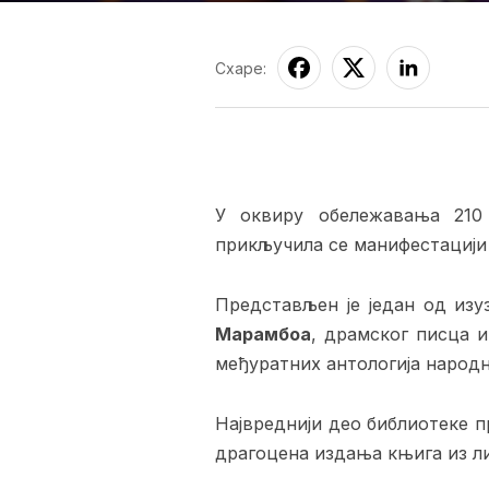
Схаре:
У оквиру обележавања 210
прикључила се манифестацији 
Представљен је један од изу
Марамбоа
, драмског писца 
међуратних антологија народне
Највреднији део библиотеке п
драгоцена издања књига из л