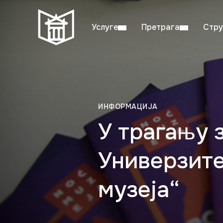
Услуге
Претрага
Стру
Пон–пет: 08:00–20:00
Студ
ИНФОРМАЦИЈА
У трагању 
Универзите
музеја“