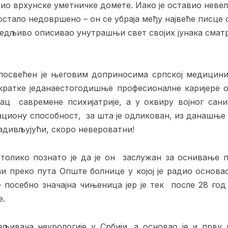
ио врхунске уметничке домете. Иако је оставио невели
остало недовршено – он се убраја међу највеће писце 
 убедљиво описивао унутрашњи свет својих јунака смат
посвећен је његовим доприносима српској медицини
 кратке једанаестогодишње професионалне каријере о
ац савремене психијатрије, а у оквиру војног сан
ациону способност, за шта је одликован, из данашњ
адивљујући, скоро невероватни!
 толико познато је да је он заслужан за оснивање п
ући преко пута Опште болнице у којој је радио основ
– посебно значајна чињеница јер је тек после 28 год
е.
љивача неурологије у Србији, а основао је и прву