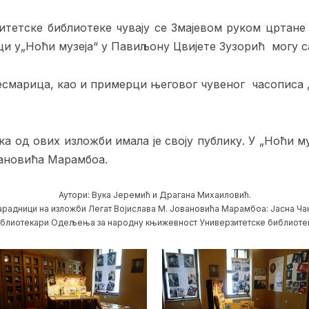
тетске библиотеке чувају се Змајевом руком цртане
оци у„Ноћи музеја“ у Павиљону Цвијете Зузорић
могу с
есмарица, као и примерци његовог чувеног часописа 
ка од ових изложби имала је своју публику. У „Ноћи м
вановића Марамбоа.
Аутори: Вука Јеремић и Драгана Михаиловић.
сарадници на изложби Легат Војислава М. Јовановића Марамбоа: Јасна Чан
блиотекари Одељења за народну књижевност Универзитетске библиоте