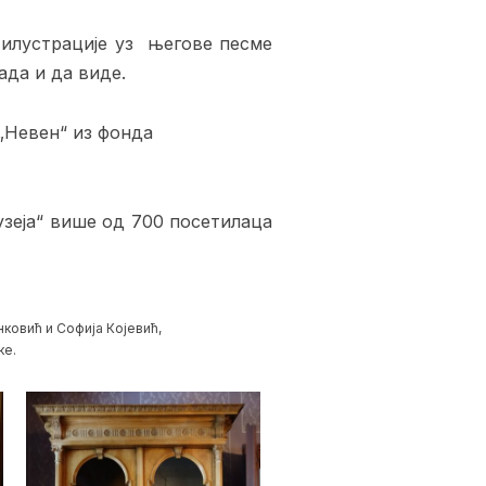
 илустрације уз његове песме
ада и да виде.
„Невен“ из фонда
узеја“ више од 700 посетилаца
ковић и Софија Којевић,
ке.