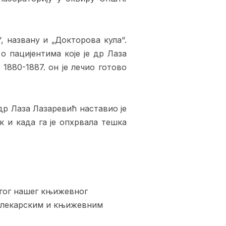
, названу и „Докторова кула“.
о пацијентима које је др Лаза
1880-1887. он је лечио готово
р Лаза Лазаревић наставио је
к и када га је опхрвала тешка
ругог нашег књижевног
о лекарским и књижевним