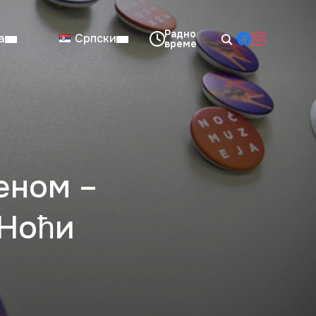
а
Српски
08:00–14:00
Нед: Затворено
еном –
„Ноћи