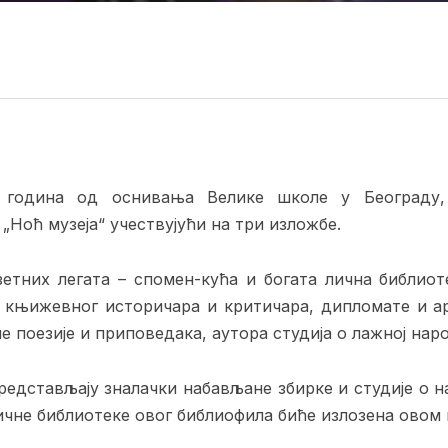
 година од оснивања Велике школе у Београду, 
„Ноћ музеја“ учествујући на три изложбе.
зетних легата – спомен-кућа и богата лична библио
и књижевног историчара и критичара, дипломате и а
 поезије и приповедака, аутора студија о лажној наро
редстављају зналачки набављане збирке и студије о 
ичне библиотеке овог библиофила биће излозена овом