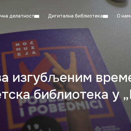
чна делатност
Дигитална библиотека
О нам
ентска читаоница: 08:00–23:00
Суб: 
Радно време од 06. јула до 29. августа
за изгубљеним врем
тска библиотека у 