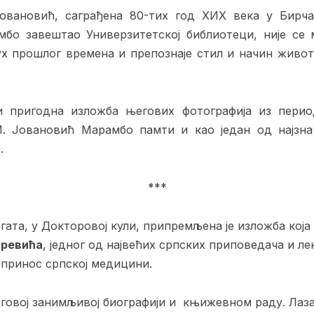
вановић, саграђена 80-тих год XИX века у Бирчани
мбо завештао Универзитетској библиотеци, није се 
ух прошлог времена и препознаје стил и начин живо
и пригодна изложба његових фотографија из период
. Јовановић Марамбо памти и као један од најзнач
.
***
егата, у Докторовој кули, припремљена је изложба кој
аревића
, једног од највећих српских приповедача и лек
опринос српској медицини.
говој занимљивој биографији и књижевном раду. Лаза