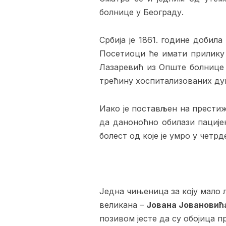
болнице у Београду.
Србија је 1861. године добил
Посетиоци ће имати прилику д
Лазаревић из Опште болнице у
трећину хоспитализованих ду
Иако је постављен на прести
да даноноћно обилази пацијен
болест од које је умро у четрд
Једна чињеница за коју мало љ
великана –
Јована Јовановић
позивом јесте да су обојица п