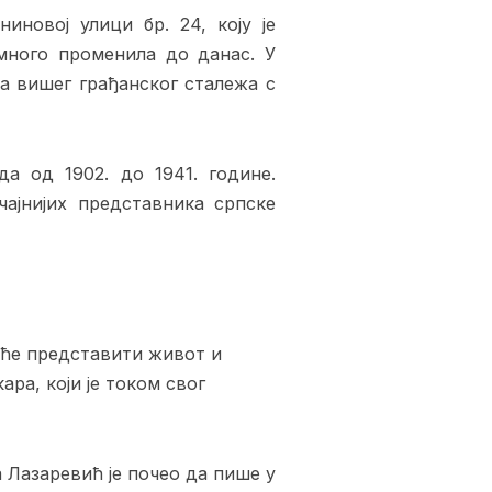
новој улици бр. 24, коју је
много променила до данас. У
та вишег грађанског сталежа с
а од 1902. до 1941. године.
ајнијих представника српске
а ће представити живот и
ара, који је током свог
 Лазаревић је почео да пише у