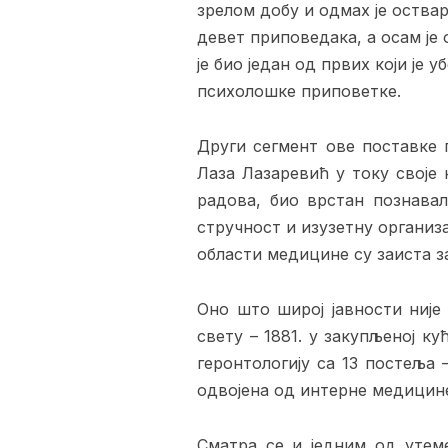
зрелом добу и одмах је оствар
девет приповедака, а осам је 
је био један од првих који је
психолошке приповетке.
Други сегмент ове поставке 
Лаза Лазаревић у току своје
радова, био врстан познавал
стручност и изузетну организ
области медицине су заиста з
Оно што широј јавности није
свету – 1881. у закупљеној к
геронтологију са 13 постеља 
одвојена од интерне медицин
Сматра се и једним од утеме