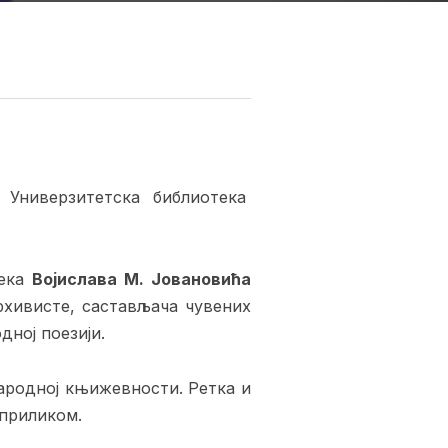
Универзитетска библиотека
тека
Војислава М. Јовановића
рхивисте, састављача чувених
дној поезији.
народној књижевности. Ретка и
 приликом.