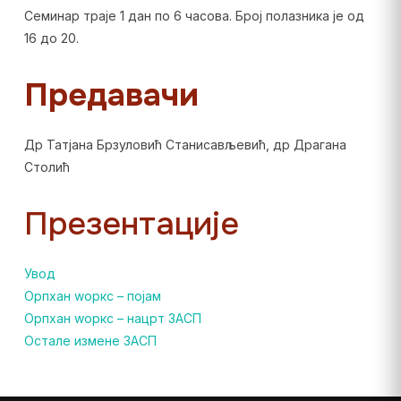
Семинар траје 1 дан по 6 часова. Број полазника је од
16 до 20.
Предавачи
Др Татјана Брзуловић Станисављевић, др Драгана
Столић
Презентације
Увод
Орпхан wоркс – појам
Орпхан wоркс – нацрт ЗАСП
Остале измене ЗАСП