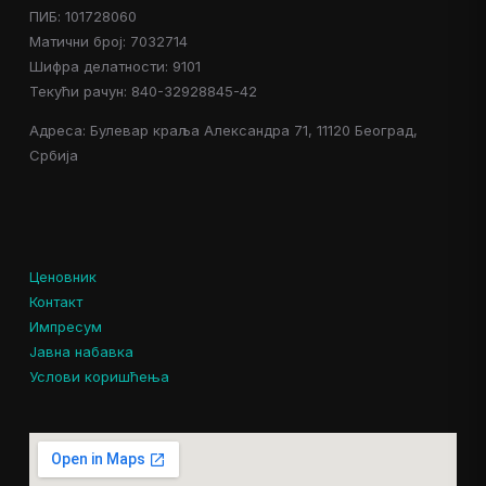
ПИБ: 101728060
Матични број: 7032714
Шифра делатности: 9101
Текући рачун: 840-32928845-42
Адреса: Булевар краља Александра 71, 11120 Београд,
Србија
Ценовник
Контакт
Импресум
Јавна набавка
Услови коришћења