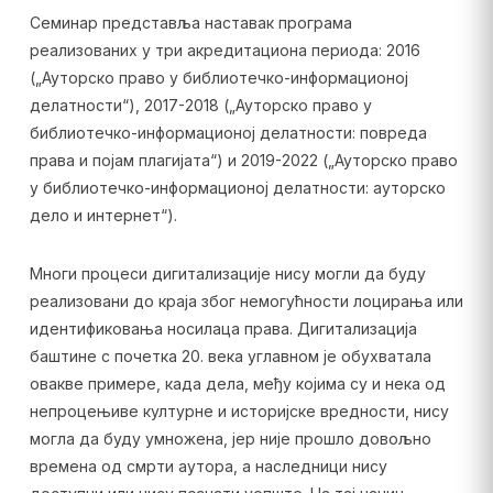
Семинар представља наставак програма
реализованих у три акредитациона периода: 2016
(„Ауторско право у библиотечко-информационој
делатности“), 2017-2018 („Ауторско право у
библиотечко-информационој делатности: повреда
права и појам плагијата“) и 2019-2022 („Ауторско право
у библиотечко-информационој делатности: ауторско
дело и интернет“).
Многи процеси дигитализације нису могли да буду
реализовани до краја због немогућности лоцирања или
идентификовања носилаца права. Дигитализација
баштине с почетка 20. века углавном је обухватала
овакве примере, када дела, међу којима су и нека од
непроцењиве културне и историјске вредности, нису
могла да буду умножена, јер није прошло довољно
времена од смрти аутора, а наследници нису