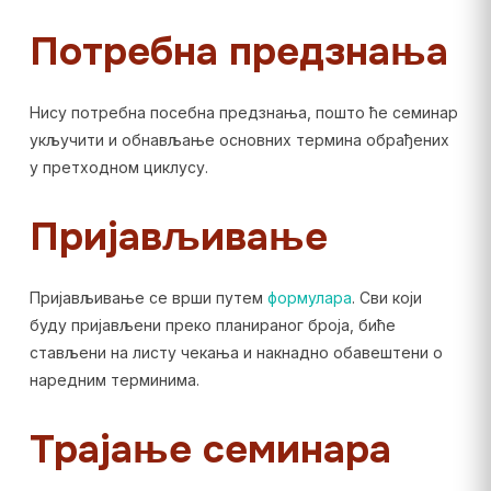
Потребна предзнања
Нису потребна посебна предзнања, пошто ће семинар
укључити и обнављање основних термина обрађених
у претходном циклусу.
Пријављивање
Пријављивање се врши путем
формулара
. Сви који
буду пријављени преко планираног броја, биће
стављени на листу чекања и накнадно обавештени о
наредним терминима.
Трајање семинара