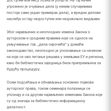
доступни или нису познати уопште. На тај начин
угрожено је очување дела (у неким случајевима
постоји само један примерак дела), а вредни делови
наслеђа остају недоступни или недовољно видљиви.
Због најављених и неопходних измена Закона о
ауторском и сродним правима које се односе на
укључивање тзв. „дела сирочића“ у домаће
законодавство, неопходно је упознавање са начином
на који се ово питање решава у земљама ЕУ и региона,
како би библиотечка заједница била припремљена за
будућу процедуру.
Осим подсећања и обнављања основних појмова
ауторског права, током семинара полазници се
упознају и са другим најављених изменама Закона које
су од значаја за библиотечко-информациону
делатност.