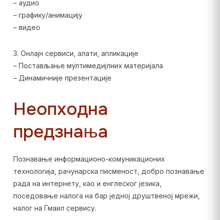
– аудио
– графику/анимацију
– видео
3. Онлајн сервиси, алати, апликације
– Постављање мултимедијлних материјала
– Динамичније презентације
Неопходна
предзнања
Познавање информационо-комуникационих
технологија, рачунарска писменост, добро познавање
рада на интернету, као и енглеског језика,
поседовање налога на бар једној друштвеној мрежи,
налог на Гмаил сервису.