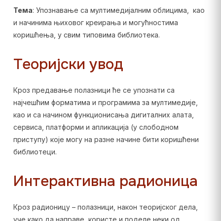
Тема
: Упознавање са мултимедијалним облицима, као
и начинима њиховог креирања и могућностима
коришћења, у свим типовима библиотека.
Теоријски увод
Кроз предавање полазници ће се упознати са
најчешћим форматима и програмима за мултимедије,
као и са начином функционисања дигиталних алата,
сервиса, платформи и апликација (у слободном
приступу) које могу на разне начине бити коришћени
библиотеци.
Интерактивна радионица
Кроз радионицу – полазници, након теоријског дела,
уче како да направе, користе и поделе неки од