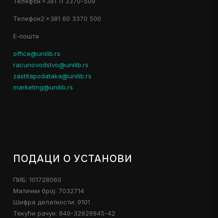
Телефон:+381 11 3370-509
Телефон2:+381 60 3370 500
Е-пошта
office@unilib.rs
racunovodstvo@unilib.rs
zastitapodataka@unilib.rs
marketing@unilib.rs
ПОДАЦИ О УСТАНОВИ
ПИБ: 101728060
Матични број: 7032714
Шифра делатности: 9101
Текући рачун: 840-32928845-42