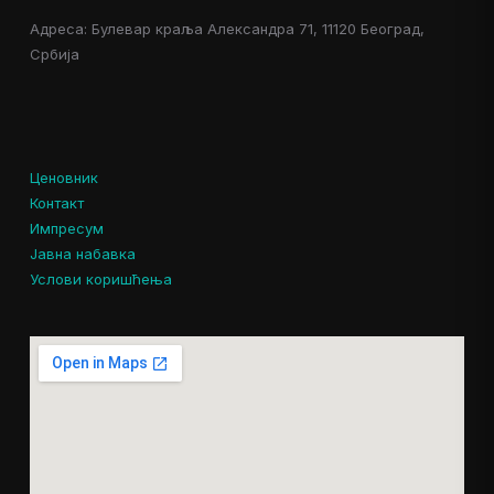
Адреса: Булевар краља Александра 71, 11120 Београд,
Србија
Ценовник
Контакт
Импресум
Јавна набавка
Услови коришћења