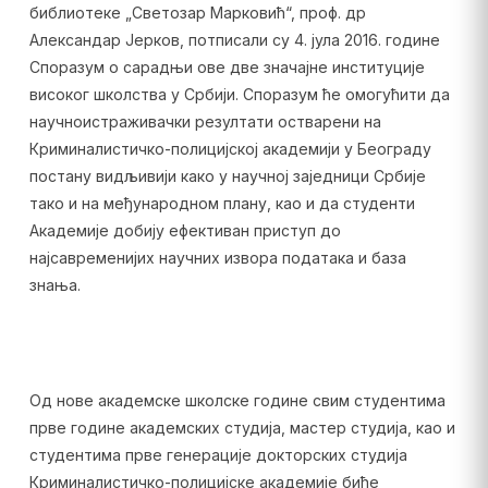
библиотеке „Светозар Марковић“, проф. др
Александар Јерков, потписали су 4. јула 2016. године
Споразум о сарадњи ове две значајне институције
високог школства у Србији. Споразум ће омогућити да
научноистраживачки резултати остварени на
Криминалистичко-полицијској академији у Београду
постану видљивији како у научној заједници Србије
тако и на међународном плану, као и да студенти
Академије добију ефективан приступ до
најсавременијих научних извора података и база
знања.
Од нове академске школске године свим студентима
прве године академских студија, мастер студија, као и
студентима прве генерације докторских студија
Криминалистичко-полицијске академије биће