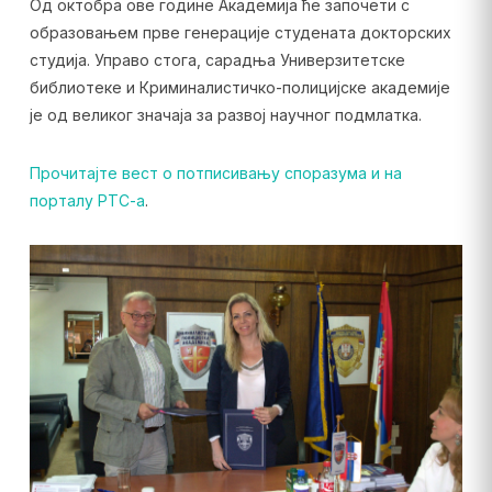
Од октобра ове године Академија ће започети с
образовањем прве генерације студената докторских
студија. Управо стога, сарадња Универзитетске
библиотеке и Криминалистичко-полицијске академије
је од великог значаја за развој научног подмлатка.
Прочитајте вест о потписивању споразума и на
порталу РТС-а
.