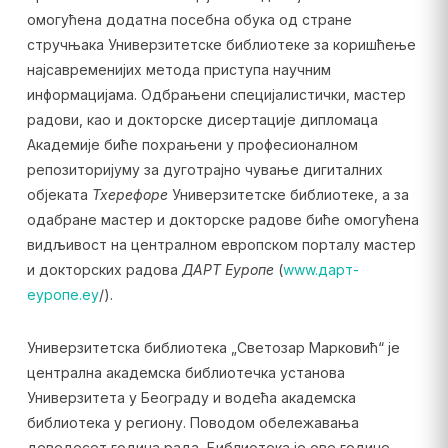
омогућена додатна посебна обука од стране
стручњака Универзитетске библиотеке за коришћење
најсавременијих метода приступа научним
информацијама. Одбрањени специјалистички, мастер
радови, као и докторске дисертације дипломаца
Академије биће похрањени у професионалном
репозиторијуму за дуготрајно чување дигиталних
објеката
Тхерефоре
Универзитетске библиотеке, а за
одабране мастер и докторске радове биће омогућена
видљивост на централном европском порталу мастер
и докторских радова
ДАРТ
Еуропе
(
www.дарт-
еуропе.еу
/).
Универзитетска библиотека „Светозар Марковић“ је
централна академска библиотечка установа
Универзитета у Београду и водећа академска
библиотека у региону. Поводом обележавања
деведесет година рада, Библиотека је ове године,