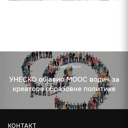
Превиоус Пост
УНЕСКО објавио MOOC водич за
креаторе образовне политике
КОНТАКТ