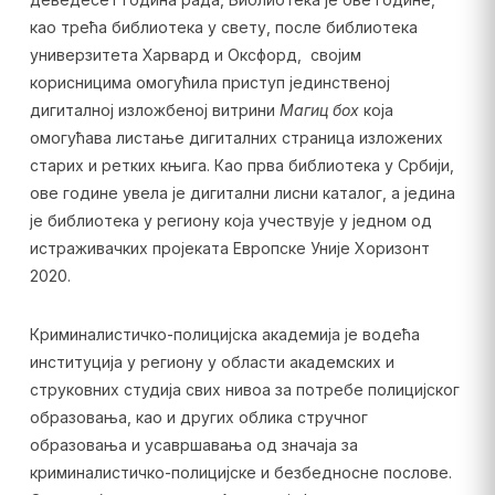
као трећа библиотека у свету, после библиотека
универзитета Харвард и Оксфорд, својим
корисницима омогућила приступ јединственој
дигиталној изложбеној витрини
Магиц боx
која
омогућава листање дигиталних страница изложених
старих и ретких књига. Као прва библиотека у Србији,
ове године увела је дигитални лисни каталог, а једина
је библиотека у региону која учествује у једном од
истраживачких пројеката Европске Уније Хоризонт
2020.
Криминалистичко-полицијска академија је водећа
институција у региону у области академских и
струковних студија свих нивоа за потребе полицијског
образовања, као и других облика стручног
образовања и усавршавања од значаја за
криминалистичко-полицијске и безбедносне послове.