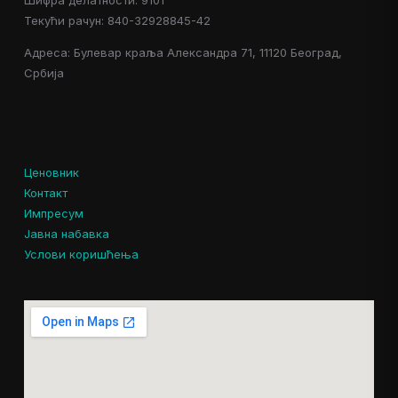
Шифра делатности: 9101
Текући рачун: 840-32928845-42
Адреса: Булевар краља Александра 71, 11120 Београд,
Србија
Ценовник
Контакт
Импресум
Јавна набавка
Услови коришћења