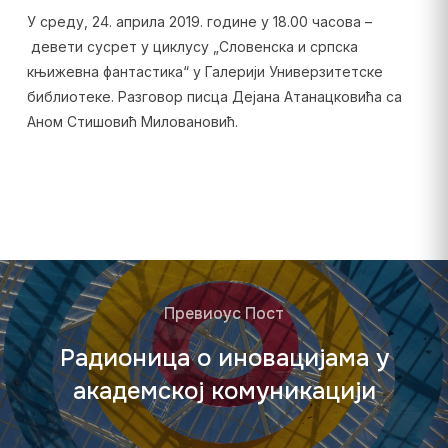
У среду, 24. априла 2019. године у 18.00 часова –
девети сусрет у циклусу „Словенска и српска
књижевна фантастика“ у Галерији Универзитетске
библиотеке. Разговор писца Дејана Атанацковића са
Аном Стишовић Миловановић.
Превиоус Пост
Радионица о иновацијама у
академској комуникацији