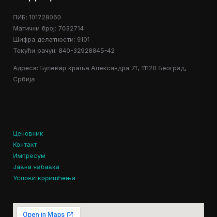
ПИБ: 101728060
Матични број: 7032714
Шифра делатности: 9101
Текући рачун: 840-32928845-42
Адреса: Булевар краља Александра 71, 11120 Београд,
Србија
Ценовник
Контакт
Импресум
Јавна набавка
Услови коришћења