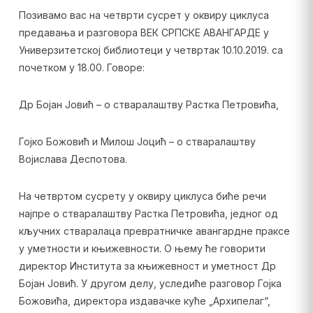
Позивамо вас на четврти сусрет у оквиру циклуса
предавања и разговора ВЕК СРПСКЕ АВАНГАРДЕ у
Универзитетској библиотеци у четвртак 10.10.2019. са
почетком у 18.00. Говоре:
Др Бојан Јовић – о стваралаштву Растка Петровића,
Гојко Божовић и Милош Јоцић – о стваралаштву
Војислава Деспотова.
На четвртом сусрету у оквиру циклуса биће речи
најпре о стваралаштву Растка Петровића, једног од
кључних стваралаца превратничке авангардне праксе
у уметности и књижевности. О њему ће говорити
директор Института за књижевност и уметност Др
Бојан Јовић. У другом делу, уследиће разговор Гојка
Божовића, директора издавачке куће „Архипелаг“,