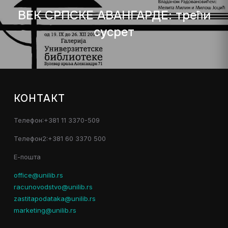
ВЕК СРПСКЕ АВАНГАРДЕ: трећи
сусрет
КОНТАКТ
Телефон:+381 11 3370-509
Телефон2:+381 60 3370 500
Е-пошта
office@unilib.rs
racunovodstvo@unilib.rs
zastitapodataka@unilib.rs
marketing@unilib.rs