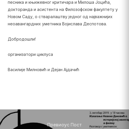
песника и књижевног критичара и Милоша Јоцића,
докторанда и асистента на Филозофском факултету у
Новом Саду, о стваралаштву једног од најважнијих
неоавангардних уметника Војислава Деспотова.
Добродошли!
организатори циклуса
Василије Милновић и Дејан Ајдачић
Превиоус Пост